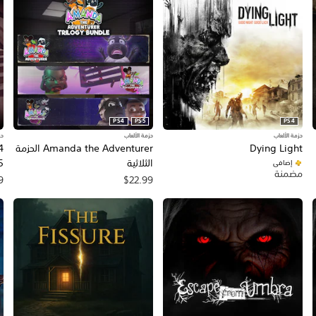
PS4
PS5
PS4
حزمة الألعاب
حزمة الألعاب
حز
Dying Light
Amanda the Adventurer الحزمة
4
الثلاثية
5
إضافي
مضمنة
9
$22.99