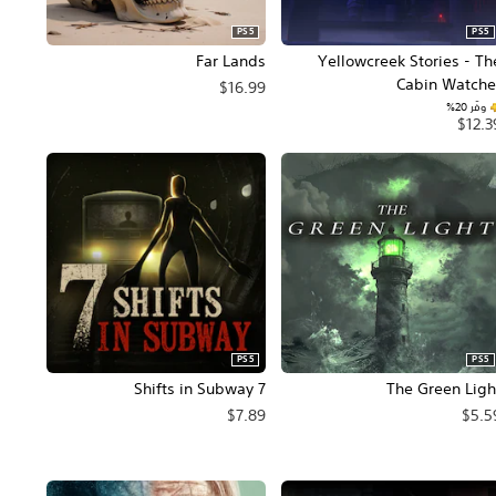
PS5
PS5
Far Lands
Yellowcreek Stories - Th
Cabin Watche
$16.99
وفّر 20%‏
$12.3
PS5
PS5
7 Shifts in Subway
The Green Ligh
$7.89
$5.5