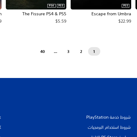
PS4
PS5
PS5
n
The Fissure PS4 & PS5
Escape from Umbra
9
$5.59
$22.99
40
…
3
2
1
شروط خدمة PlayStation‏
k
شروط استخدام البرمجيات
X