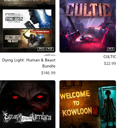
PS4
PS5
PS5
حزمة الألعاب
CULTIC
Dying Light: Human & Beast
$22.99
Bundle
$146.99