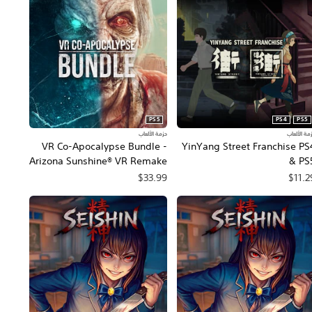
PS5
PS4
PS5
مة الألعاب
حزمة الألعاب
VR Co-Apocalypse Bundle -
YinYang Street Franchise PS
Arizona Sunshine® VR Remake
& PS
+ After the Fall®
$33.99
$11.2