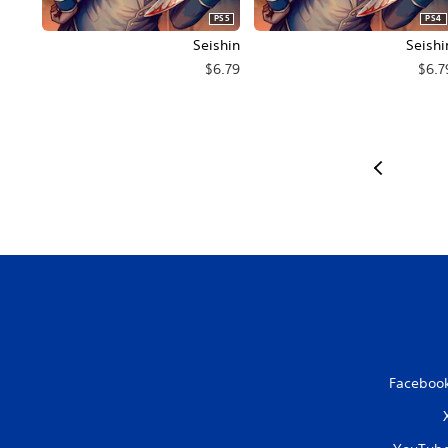
PS5
PS4
Seishin
Seishi
$6.79
$6.7
Faceboo