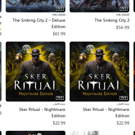
PS5
PS5
PRE-ORDER
PRE-ORDER
e
The Sinking City 2 – Deluxe
The Sinking City 2
r
Edition
$56.99
$61.99
9
PS5
PS4
حزمة الألعاب
حزمة الألعاب
t
Sker Ritual - Nightmare
Sker Ritual - Nightmare
9
Edition
Edition
$22.99
$22.99