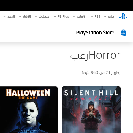
متجر
PS5‏
الألعاب
PS Plus
ملحقات
الأخبار
الدعم
Horrorرعب
إظهار 24 من 960 نتيجة.