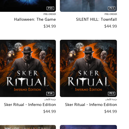
PS5
PS5
PRE-ORDER
PRE-ORDER
Halloween: The Game
SILENT HILL: Townfall
$34.99
$44.99
PS4
PS5
حزمة الألعاب
حزمة الألعاب
Sker Ritual - Inferno Edition
Sker Ritual - Inferno Edition
$44.99
$44.99