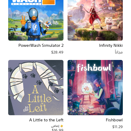
PowerWash Simulator 2
Infinity Nikki
مجاناً
$28.49
A Little to the Left
Fishbowl
إضافي
$11.29
$16.99