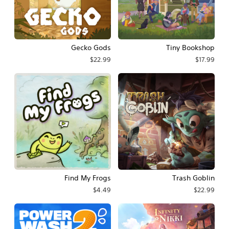
Gecko Gods
Tiny Bookshop
$22.99
$17.99
Find My Frogs
Trash Goblin
$4.49
$22.99