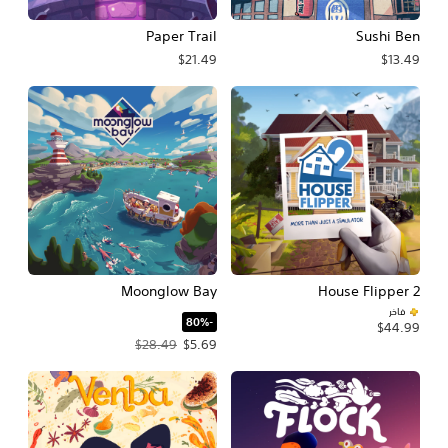
Paper Trail
Sushi Ben
$21.49
$13.49
Moonglow Bay
House Flipper 2
فاخر
‏-80%‏
$44.99
سعر العرض $5.69‏. السعر الأصلي، $28.49‏.
$28.49
$5.69