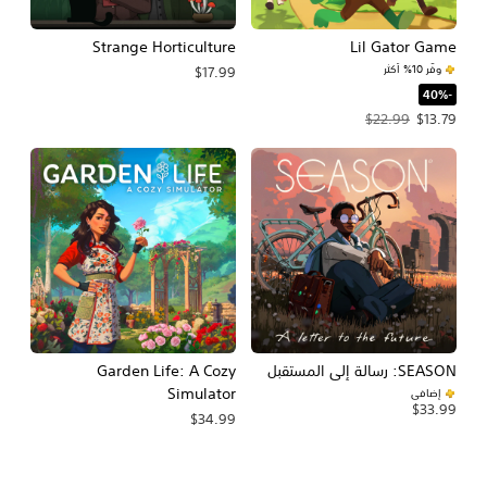
Strange Horticulture
Lil Gator Game
وفّر 10% أكثر
$17.99
‏-40%‏
سعر العرض $13.79‏. السعر الأصلي، $22.99‏.
$22.99
$13.79
SEASON: رسالة إلى المستقبل
Garden Life: A Cozy
Simulator
إضافي
$33.99
$34.99