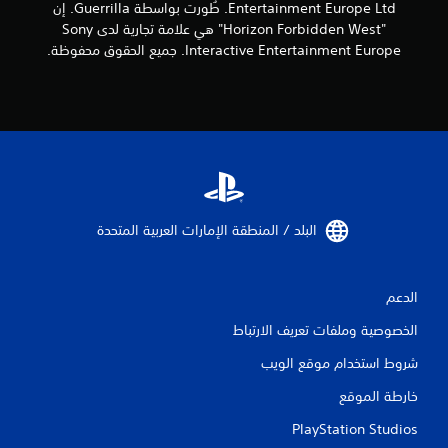
ى
و
Entertainment Europe Ltd. طُورت بواسطة Guerrilla. إن
ا
ا
"Horizon Forbidden West" هي علامة تجارية لدى Sony
ل
ل
Interactive Entertainment Europe. جميع الحقوق محفوظة.
ا
أ
ل
ز
ل
ر
ع
ا
ب
ر
ة
ل
ي
ل
م
ت
ك
د
ن
البلد / المنطقة الإمارات العربية المتحدة‏
ر
ك
ب
ل
ع
ع
ل
الدعم
ب
ى
ا
الخصوصية وملفات تعريف الارتباط
ك
ل
ي
ل
شروط استخدام موقع الويب
ف
ع
ي
ب
خارطة الموقع
ة
ة
ا
و
PlayStation Studios
ل
ا