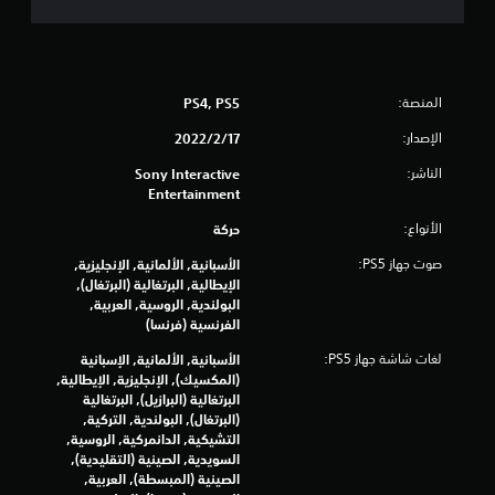
ل
و
و
ا
م
ل
ا
ت
ت
ن
ا
المنصة:
PS4, PS5
ق
ل
ل
الإصدار:
17‏/2‏/2022
ت
ف
ع
ي
الناشر:
Sony Interactive
ل
ا
Entertainment
ي
ل
م
الأنواع:
ق
حركة
ي
و
ة
صوت جهاز PS5:
الأسبانية, الألمانية, الإنجليزية,
ا
ل
الإيطالية, البرتغالية (البرتغال),
ئ
ط
البولندية, الروسية, العربية,
م
ر
الفرنسية (فرنسا)
ب
ي
د
لغات شاشة جهاز PS5:
ق
الأسبانية, الألمانية, الإسبانية
و
ة
(المكسيك), الإنجليزية, الإيطالية,
ن
ا
البرتغالية (البرازيل), البرتغالية
ا
ل
(البرتغال), البولندية, التركية,
ل
ل
التشيكية, الدانمركية, الروسية,
ض
ع
السويدية, الصينية (التقليدية),
غ
ب
الصينية (المبسطة), العربية,
ط