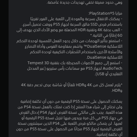
ع
ع
وهي حدود مميتة تخفي تهديدات جديدة غامضة.
ت
ك
ق
ل
ب
م
ت
ى
ر
مزايا PlayStation®5:
.
ع
ي
ا
ا
- يمكنك الانتقال بسرعة والعودة إلى اللعبة على الفور تقريبًا
ل
ه
باستخدام قرص SSD فائق السرعة لجهاز PS5‎‏ ووقت تحميل أسرع.
ل
ي
ي
ت
- العب بدقة 4K وتقنية HDR المذهلة مع وضع الأداء الذي يهدف إلى
أ
م
ز
60 إطارًا في الثانية.*
ز
م
ا
- استمتع بتأثير الهجمات من خلال ردود الفعل اللمسية لوحدة التحكم
ي
ر
ز
اللاسلكية DualSense™ واشعر بمقاومة القوس وأداة التصارع
ة
ا
ا
و
والأسلحة الأخرى باستخدام المُحفّزات التكيفية لوحدة التحكم
ي
ر
ح
اللاسلكية DualSense.
م
ت
ي
د
- استمع إلى جميع الأصوات المحيطة بك بتقنية Tempest 3D
ك
ة
م
AudioTech لجهاز PS5 مع سماعات رأس ستيريو (عبر المدخل
ن
ا
ك
التقليدي أو USB).
ك
ل
ن
م
ت
ك
*يلزم لعمل كل من 4K وHDR تلفازًا أو شاشة عرض تدعم دقة 4K
ر
ل
ح
وHDR.
ا
ع
ك
ج
م
ب
يمكنك الحصول على نسخة PS5 الرقمية من دون أي تكلفة إضافية
ع
.
ا
ولن تحتاج إلى شراء هذا المنتج إذا كنت تملك بالفعل نسخة PS4 من
ة
ل
هذه اللعبة. يجب على مالكي نسخة القرص لجهاز PS4 إدخال القرص
ا
ل
في جهاز PS5‎‏ في كل مرة يريدون فيها تنزيل نسخة PS5 الرقمية أو
ل
ع
لعبها. لن يتمكن مالكو قرص اللعبة على PS4 الذين سيشترون نسخة
م
ب
القرص الرقمية لجهاز PS5 مجانًا من الحصول على نسخة PS5 من دون
ع
ة
أي تكلفة إضافية.