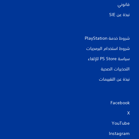
ل
ل
قانوني
ع
ت
ب
نبذة عن SIE‏
ن
.
ق
ل
ف
إ
ي
شروط خدمة PlayStation‏
ي
ا
ق
ل
شروط استخدام البرمجيات
ا
ق
سياسة PS Store للإلغاء
ف
و
ا
ا
التحذيرات الصحية
ئ
ل
م
ل
نبذة عن التقييمات
ب
ع
د
ب
و
ة
ن
م
Facebook
ا
ؤ
ل
X
ق
ح
ا
تً
YouTube
ج
ا
ة
Instagram
ي
إ