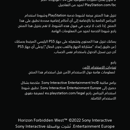
ك
ل
‎PlayStation.com/bc لمزيد من التفاصيل.
ا
ع
ل
تنزيل هذا المنتج عرضة لشروط خدمة‫ PlayStation وشروط استخدام 
ب
و
البرنامج الخاصة بنا بالإضافة إلى أي أحكام إضافية محددة تطبق على هذا 
ه
ص
المنتج. إذا كنت لا ترغب في قبول هذه الشروط، لا تقم بتنزيل هذا المنتج. 
ا
و
راجع شروط الخدمة لمزيد من المعلومات الهامة.
ل
ب
إ
د
يمكنك تنزيل هذا المحتوى وتشغيله على جهاز PS5 الرئيسي المرتبط بحسابك 
ل
و
(عن طريق إعداد "مشاركة الجهاز واللعب بدون اتصال") وعلى أي جهاز PS5 
ى
ن
آخر حين تسجل الدخول باستخدام نفس الحساب.
ب
ا
ي
ل
راجع 
ئ
تحذيرات الاستخدام الآمن
ض
ة
 لمعلومات هامة حول الاستخدام الآمن قبل استخدام هذا المنتج.
غ
ل
ط
ا
برامج مكتبة ©Sony Interactive Entertainment Inc. ملخصة بشكل 
ع
ا
حصري إلى Sony Interactive Entertainment Europe. تطبق شروط 
و
ل
استخدام البرنامج، راجع eu.playstation.com/legal لمعرفة حقوق 
ا
س
الاستخدام الكاملة.
ق
ر
ب
ي
ل
ع
ه
Horizon Forbidden West™ ©2022 Sony Interactive
ع
ا
ل
Entertainment Europe. نُشرت بواسطة Sony Interactive
ط