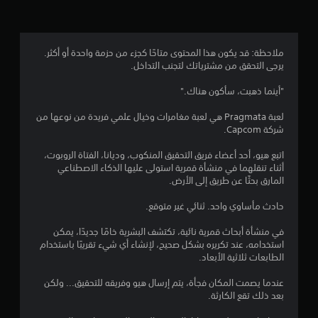
.
7
ملاحظة: قد يكون هذا المحتوى متاحًا كجزء من حزمة واحدة أو أكثر.
يرجى التحقق من مشترياتك لتجنب التداخل.
8
"أينما ذهبت، سأكون هناك."
ن
لعبة Pragmata هي لعبة مغامرات وخيال علمي فريدة من نوعها من
ج
شركة Capcom.
و
اتبع هيو، أحد أعضاء فريق التحقيق المنكوب، وديانا، الفتاة الروبوت،
أثناء تنقلهما في منشأة قمرية استولى عليها الذكاء الاصطناعي
م
المارق بحثًا عن طريق إلى الأرض.
م
حادث مأساوي واحد. ثنائي غير متوقع.
ن
في منشأة أبحاث قمرية نائية، تكتشف البشرية خامًا جديدًا، يمكن
استخدامه، عند تكريره بشكل صحيح، لإنشاء أي شيء تقريبًا باستخدام
5
الطابعات ثلاثية الأبعاد.
ن
عندما يصمت المكان فجأة، يتم إرسال هيو وفريقه للتحقيق... ولكن
بعد ذلك تقع الكارثة.
ج