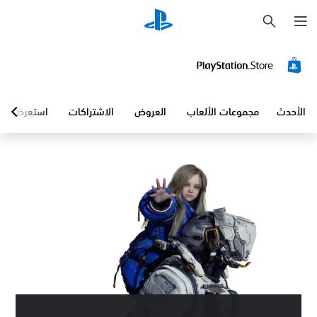
ب
ح
ث
الأحدث
مجموعات الألعاب
العروض
الاشتراكات
استعرض