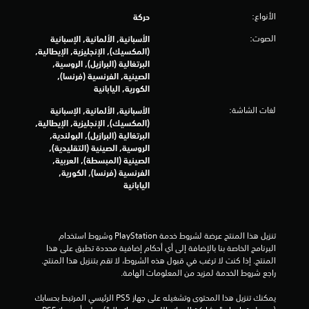
0
الأنواع:
حركة
الصوت:
الأسبانية, الألمانية, الإسبانية
6
(المكسيك), الإنجليزية, الإيطالية,
البرتغالية (البرازيل), الروسية,
8
الصينية, الفرنسية (فرنسا),
الكورية, اليابانية
م
لغات الشاشة:
الأسبانية, الألمانية, الإسبانية
ن
(المكسيك), الإنجليزية, الإيطالية,
البرتغالية (البرازيل), البولندية,
ا
الروسية, الصينية (التقليدية),
الصينية (المبسطة), العربية,
ل
الفرنسية (فرنسا), الكورية,
اليابانية
ت
ق
تنزيل هذا المنتج عرضة لشروط خدمة‫ PlayStation وشروط استخدام 
ي
البرنامج الخاصة بنا بالإضافة إلى أي أحكام إضافية محددة تطبق على هذا 
المنتج. إذا كنت لا ترغب في قبول هذه الشروط، لا تقم بتنزيل هذا المنتج. 
ي
راجع شروط الخدمة لمزيد من المعلومات الهامة.
م
يمكنك تنزيل هذا المحتوى وتشغيله على جهاز PS5 الرئيسي المرتبط بحسابك 