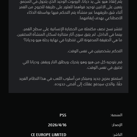
يتم إنقاذ هيو على يد ديانا، الروبوت الوحيد الذي يتجول في المجمع.
يتعين على الاثنين توحيد قواهما للعثور على طريقة للخروج من القمر
و
أثناء شق طريقهما عبر منشأة يتم التحكم فيها بواسطة الذكاء
الاصطناعي بهدف إيقافهما.
م
تنتشر نسخ نصف مكتملة من الحضارة الإنسانية على سطح القمر،
م
بينما في الداخل، لم يتبق سوى آثار متناثرة لسكان المنشأة المختفين.
ما هي الحقيقة المدفونة التي تنتظرنا في نهاية رحلة هيو وديانا؟
ن
التحكم بشخصيتين في نفس الوقت.
إ
قم بتوجيه كل من هيو وهو يتحرك ويطلق النار ويقفز، وديانا التي
ج
تخترق في نفس الوقت.
م
استمتع بمزيج جديد ومبتكر من أسلوب اللعب في هذا النظام الفريد
حقًا، والذي سيدفع عقلك إلى أقصى حدوده.
ا
ل
ي
المنصة:
PS5
3
الإصدار:
16‏/4‏/2026
0
الناشر:
CE EUROPE LIMITED