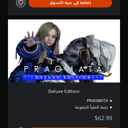
إضافة إلى عربة التسوق
D
e
l
u
x
e
E
d
i
t
i
o
n
Deluxe Edition
PRAGMATA
حزمة الملجأ المتنوعة
$62.99