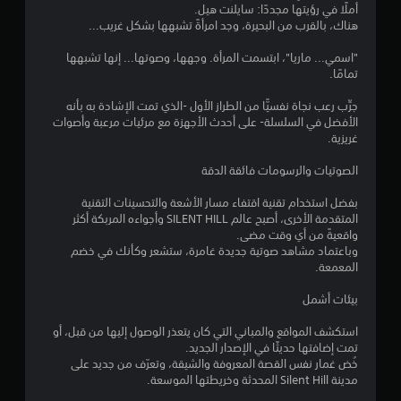
ي
م
م
ف
ت
أملًا في رؤيتها مجددًا: سايلنت هيل.
ن
ي
ك
ا
هناك، بالقرب من البحيرة، وجد امرأةً تشبهها بشكل غريب...
أ
ن
ن
ل
م
ث
"اسمي... ماريا"، ابتسمت المرأة. وجهها، وصوتها... إنها تشبهها
ل
ن
ت
ن
ا
تمامًا.
ا
ع
ح
ا
ل
ب
ك
ء
ل
جرِّب رعب نجاة نفسيًّا من الطراز الأول -الذي تمت الإشادة به بأنه
س
ه
م
ط
الأفضل في السلسلة- على أحدث الأجهزة مع مرئيات مرعبة وأصوات
ه
ا
ر
ي
غريزية.
ت
ل
ب
ي
م
ر
د
ق
ك
الصوتيات والرسومات فائقة الدقة
ق
ؤ
ة
و
ن
ي
ا
ك
ن
بفضل استخدام تقنية اقتفاء مسار الأشعة والتحسينات التقنية
ي
ة
ل
م
المتقدمة الأخرى، أصبح عالم SILENT HILL وأجواءه المربكة أكثر
ا
ا
ل
ر
واقعيةً من أي وقت مضى.
ل
ي
ل
ع
ا
وباعتماد مشاهد صوتية جديدة غامرة، ستشعر وكأنك في خضم
ش
ض
ب
ج
المعمعة.
خ
م
غ
.
ع
ص
ط
ة
بيئات أشمل
ي
ا
ا
ع
ا
م
ل
ن
استكشف المواقع والمباني التي كان يتعذر الوصول إليها من قبل، أو
ت
ت
ح
س
ا
تمت إضافتها حديثًا في الإصدار الجديد.
و
و
ص
ر
خُض غمار نفس القصة المعروفة والشيقة، وتعرّف من جديد على
ا
ا
ر
مدينة Silent Hill المحدثة وخريطتها الموسعة.
ي
ل
ل
ا
أ
ع