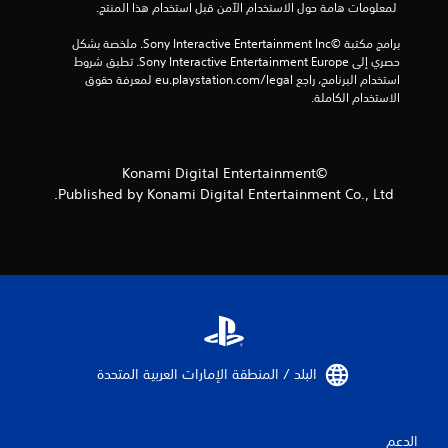
ا
 لمعلومات هامة حول الاستخدام الآمن قبل استخدام هذا المنتج.
ج
ا
ئ
ل
ة
ء
ل
م
برامج مكتبة ©Sony Interactive Entertainment Inc. ملخصة بشكل 
إ
ت
إ
ع
حصري إلى Sony Interactive Entertainment Europe. تطبق شروط 
ل
ه
ل
ش
استخدام البرنامج، راجع eu.playstation.com/legal لمعرفة حقوق 
ى
ا
و
الاستخدام الكاملة.
ا
ا
.
م
ر
ل
ا
ض
ا
ت
ا
غ
ت
ا
ل
©Konami Digital Entertainment
ط
ا
ل
ع
ت
Published by Konami Digital Entertainment Co., Ltd.
ل
ت
ل
س
ت
ع
ى
م
ل
ل
ا
ي
ي
م
ل
ا
م
ي
أ
ت
ي
ح
ز
ة
ا
ر
ا
ل
ل
ا
ل
ط
ت
ر
ص
ر
ب
و
البلد / المنطقة الإمارات العربية المتحدة‏
و
ي
س
ض
ت
ق
ر
ي
ي
ة
ع
ح
ا
ة
الدعم
ة