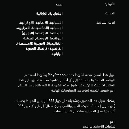
ة
ك
م
الأنواع:
رعب
ع
و
ي
ي
ل
ا
الصوت:
الإنجليزية, اليابانية
ا
ر
ي
ل
ت
ا
ة
لغات الشاشة:
الأسبانية, الألمانية, الأوكرانية,
ت
ا
م
ت
الإسبانية (المكسيك), الإنجليزية,
ن
ل
ق
ت
الإيطالية, البرتغالية (البرازيل),
ق
ت
ا
ع
البولندية, الروسية, الصينية
ل
و
ب
ل
(التقليدية), الصينية (المبسطة),
ف
ض
ل
الفرنسية (فرنسا), الكورية,
ي
ي
ي
ب
اليابانية
ا
م
ح
ي
ل
ي
ي
ئ
ق
ة
ة
ة
و
ب
ا
ي
تنزيل هذا المنتج عرضة لشروط خدمة‫ PlayStation وشروط استخدام 
ا
ط
ل
م
البرنامج الخاصة بنا بالإضافة إلى أي أحكام إضافية محددة تطبق على هذا 
ئ
ر
ل
ك
المنتج. إذا كنت لا ترغب في قبول هذه الشروط، لا تقم بتنزيل هذا المنتج. 
م
ي
ع
ن
راجع شروط الخدمة لمزيد من المعلومات الهامة.
ب
ق
ب
ك
د
ة
ة
م
يمكنك تنزيل هذا المحتوى وتشغيله على جهاز PS5 الرئيسي المرتبط بحسابك 
و
ت
.
ر
(عن طريق إعداد "مشاركة الجهاز واللعب بدون اتصال") وعلى أي جهاز PS5 
ن
س
ا
آخر حين تسجل الدخول باستخدام نفس الحساب.
ا
ه
ج
ل
ب
ل
ع
راجع 
ح
د
ق
ة
تحذيرات الاستخدام الآمن
ا
ر
ا