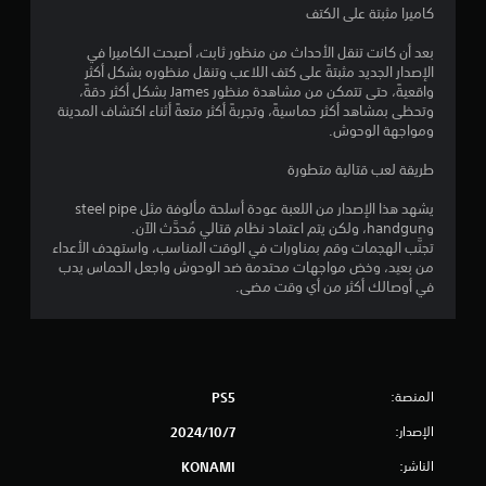
ل
ت
كاميرا مثبتة على الكتف
ع
ع
ت
س
د
ل
ح
بعد أن كانت تنقل الأحداث من منظور ثابت، أصبحت الكاميرا في
ا
م
ى
ك
الإصدار الجديد مثبتةً على كتف اللاعب وتنقل منظوره بشكل أكثر
ء
ي
ا
م
واقعيةً، حتى تتمكن من مشاهدة منظور James بشكل أكثر دقةً،
و
ا
ل
ف
وتحظى بمشاهد أكثر حماسيةً، وتجربةً أكثر متعةً أثناء اكتشاف المدينة
ا
ت
أ
ي
ومواجهة الوحوش.
ل
ا
ا
ز
ع
ل
ل
طريقة لعب قتالية متطورة
ر
ن
ت
ل
ا
ا
ع
و
يشهد هذا الإصدار من اللعبة عودة أسلحة مألوفة مثل steel pipe
ص
ر
ب
وhandgun، ولكن يتم اعتماد نظام قتالي مُحدَّث الآن.
ض
ر
ي
ة
تجنَّب الهجمات وقم بمناورات في الوقت المناسب، واستهدف الأعداء
و
ي
م
ف
من بعيد، وخض مواجهات محتدمة ضد الوحوش واجعل الحماس يدب
ا
ح
ك
ي
في أوصالك أكثر من أي وقت مضى.
ل
ي
ن
أ
أ
ة
ك
ي
ه
ل
تُ
و
د
ع
ع
ق
ا
ب
رَ
ت
ف
المنصة:
PS5
ا
.
ض
ا
ل
ا
ل
الإصدار:
7‏/10‏/2024
ل
ل
ت
ت
ع
ت
ف
الناشر:
KONAMI
ذ
ب
س
ا