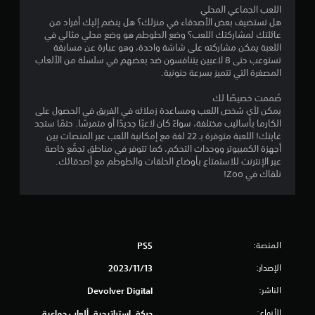
ن
اللعب الجماعي المحلي
هل تستضيف بعض الأصدقاء في منزلك؟ هل ينضم إليك أفراد من
ج
عائلتك لمشاركتك اللعب؟ وضع الطوطم هو وضع محلي مثالي في
اللعبة يمكن مشاركته على شاشة واحدة، وهو عبارة عن مسابقة
و
تستوعب حتى 8 لاعبين يتنافسون ضد بعضهم في سلسلة من الألعاب
المصغرة التي تتميز بسرعة جنونية.
م
صُممت خصيصًا لك
م
يمكن لأي شخص اللعب ومساعدة زملائه في الفريق في الحصول على
الكارما بأساليب مختلفة، سواءً كان لاعبًا جديدًا أو متمرسًا. حتمًا ستجد
ن
غايتك! اللعبة متوفرة بـ 22 لغة مع إمكانية اللعب عبر المنصات بين
أجهزة الكمبيوتر ووحدات التحكم، كما تتوفر في مناطق تجمُّع خاصة
إ
عبر الإنترنت للاستمتاع بأوضاع الحلقات والطوطم مع أصدقائك.
نلقاك في Zoo!
ج
م
ا
المنصة:
PS5
ل
الإصدار:
13‏/11‏/2023
ي
الناشر:
Devolver Digital
1
الأنواع:
حركة, استراتيجية, ألعاب جماعية