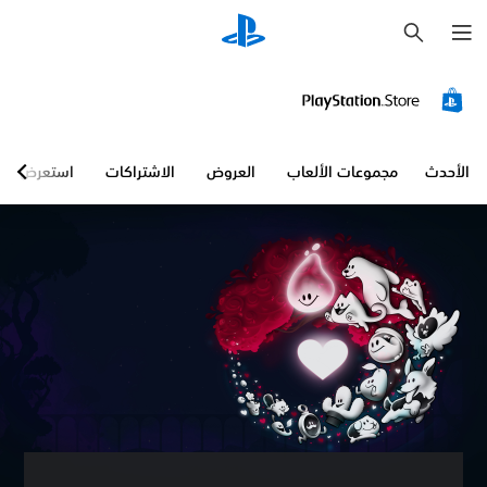
ب
ح
ث
الأحدث
مجموعات الألعاب
العروض
الاشتراكات
استعرض