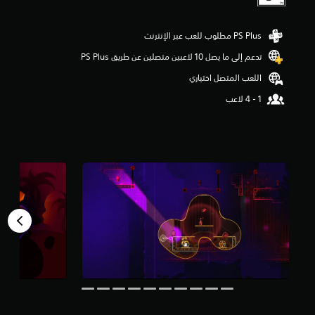
م
ن
5
ن
تدعم إلى ما يصل 10 لاعبين متصلين عن طريق PS Plus‏
ج
و
اللعب المتصل اختياري
م
م
ن
إ
ج
م
ا
ل
ي
1
0
8
م
ن
ا
ل
ت
ق
ي