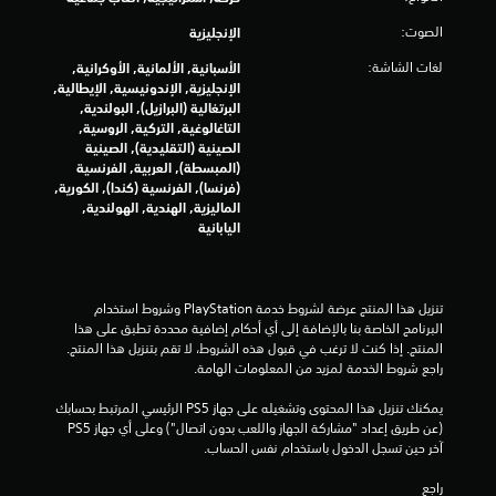
0
الصوت:
الإنجليزية
لغات الشاشة:
الأسبانية, الألمانية, الأوكرانية,
8
الإنجليزية, الإندونيسية, الإيطالية,
البرتغالية (البرازيل), البولندية,
م
التاغالوغية, التركية, الروسية,
الصينية (التقليدية), الصينية
ن
(المبسطة), العربية, الفرنسية
(فرنسا), الفرنسية (كندا), الكورية,
ا
الماليزية, الهندية, الهولندية,
اليابانية
ل
ت
تنزيل هذا المنتج عرضة لشروط خدمة‫ PlayStation وشروط استخدام 
ق
البرنامج الخاصة بنا بالإضافة إلى أي أحكام إضافية محددة تطبق على هذا 
المنتج. إذا كنت لا ترغب في قبول هذه الشروط، لا تقم بتنزيل هذا المنتج. 
ي
راجع شروط الخدمة لمزيد من المعلومات الهامة.
ي
يمكنك تنزيل هذا المحتوى وتشغيله على جهاز PS5 الرئيسي المرتبط بحسابك 
(عن طريق إعداد "مشاركة الجهاز واللعب بدون اتصال") وعلى أي جهاز PS5 
م
آخر حين تسجل الدخول باستخدام نفس الحساب.
ا
راجع 