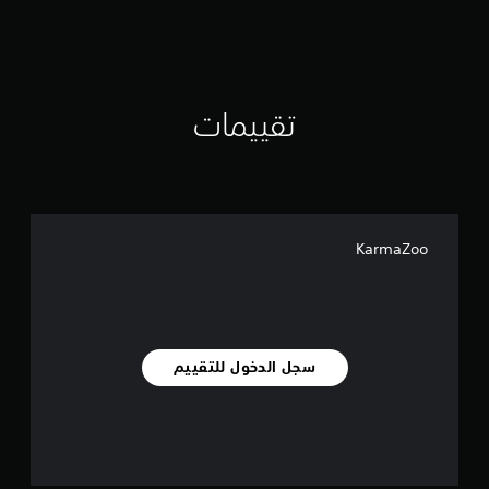
ي
م
ا
ت
تقييمات
KarmaZoo
سجل الدخول للتقييم