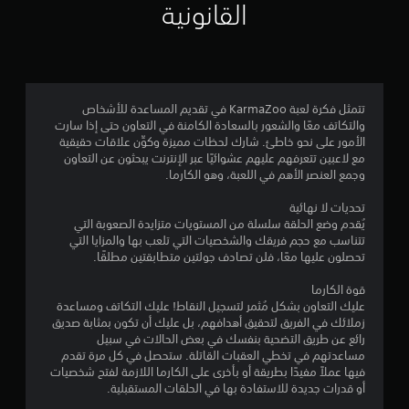
م
القانونية
4
.
0
تتمثل فكرة لعبة KarmaZoo في تقديم المساعدة للأشخاص
والتكاتف معًا والشعور بالسعادة الكامنة في التعاون حتى إذا سارت
3
الأمور على نحو خاطئ. شارك لحظات مميزة وكوِّن علاقات حقيقية
مع لاعبين تتعرفهم عليهم عشوائيًا عبر الإنترنت يبحثون عن التعاون
ن
وجمع العنصر الأهم في اللعبة، وهو الكارما.
ج
تحديات لا نهائية
يُقدم وضع الحلقة سلسلة من المستويات متزايدة الصعوبة التي
و
تتناسب مع حجم فريقك والشخصيات التي تلعب بها والمزايا التي
تحصلون عليها معًا، فلن تصادف جولتين متطابقتين مطلقًا.
م
قوة الكارما
م
عليك التعاون بشكل مُثمر لتسجيل النقاط! عليك التكاتف ومساعدة
زملائك في الفريق لتحقيق أهدافهم، بل عليك أن تكون بمثابة صديق
ن
رائع عن طريق التضحية بنفسك في بعض الحالات في سبيل
مساعدتهم في تخطي العقبات القاتلة. ستحصل في كل مرة تقدم
5
فيها عملاً مفيدًا بطريقة أو بأخرى على الكارما اللازمة لفتح شخصيات
أو قدرات جديدة للاستفادة بها في الحلقات المستقبلية.