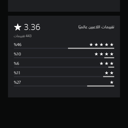
م
3.36
تقييمات اللاعبين عالميًا
ت
و
س
ط
ا
ل
ت
ق
ي