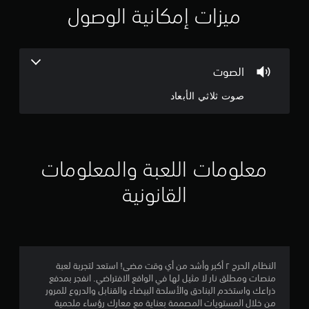
ي
ميزات إمكانية الوصول
م
3
الصوت
.
صوت ثلاثي الأبعاد
3
6
ن
معلومات اللعبة والمعلومات
ج
القانونية
و
م
م
النظام الحرج ٢ أكبر وأشد من أي وقت مضى! استعد لتجربة لعبة
منصات ومطلق نار لا مثيل لها في الواقع الافتراضي. انفجر بمدفع
ن
ذراعك واستخدم البنادق والأسلحة البيضاء والقنابل والدروع للمرور
من خلال المستويات المصممة بعناية مع معارك رؤساء ملحمية