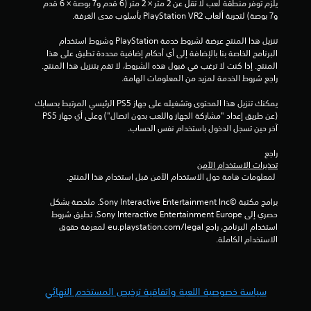
ي
يلزم توفر منطقة لعب لا تقل عن 2 متر × 2 متر (6 قدم و7 بوصة × 6 قدم 
و7 بوصة) لتجربة ألعاب PlayStation VR2 بأسلوب مدى الغرفة.
4
تنزيل هذا المنتج عرضة لشروط خدمة‫ PlayStation وشروط استخدام 
4
البرنامج الخاصة بنا بالإضافة إلى أي أحكام إضافية محددة تطبق على هذا 
المنتج. إذا كنت لا ترغب في قبول هذه الشروط، لا تقم بتنزيل هذا المنتج. 
3
راجع شروط الخدمة لمزيد من المعلومات الهامة.
م
يمكنك تنزيل هذا المحتوى وتشغيله على جهاز PS5 الرئيسي المرتبط بحسابك 
(عن طريق إعداد "مشاركة الجهاز واللعب بدون اتصال") وعلى أي جهاز PS5 
ن
آخر حين تسجل الدخول باستخدام نفس الحساب.
ا
راجع 
تحذيرات الاستخدام الآمن
 لمعلومات هامة حول الاستخدام الآمن قبل استخدام هذا المنتج.
ل
برامج مكتبة ©Sony Interactive Entertainment Inc. ملخصة بشكل 
ت
حصري إلى Sony Interactive Entertainment Europe. تطبق شروط 
استخدام البرنامج، راجع eu.playstation.com/legal لمعرفة حقوق 
ق
الاستخدام الكاملة.
ي
ي
سياسة خصوصية اللعبة واتفاقية ترخيص المستخدم النهائي