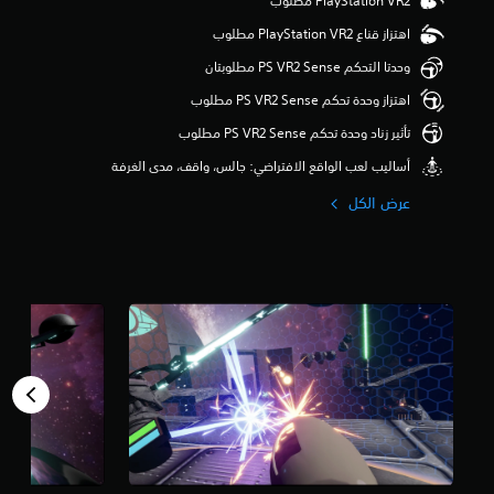
ا
م
ع
اهتزاز قناع PlayStation VR2 مطلوب
ن
ا
5
ل
وحدتا التحكم PS VR2 Sense مطلوبتان
ن
أ
ج
اهتزاز وحدة تحكم PS VR2 Sense مطلوب
ص
و
و
تأثير زناد وحدة تحكم PS VR2 Sense مطلوب
م
ا
م
ت
‫أساليب لعب الواقع الافتراضي: جالس، واقف، مدى الغرفة
ن
م
إ
عرض الكل
ن
ج
ح
م
و
ا
ل
ل
ك
ي
.
4
4
3
م
ن
ا
ل
ت
ق
ي