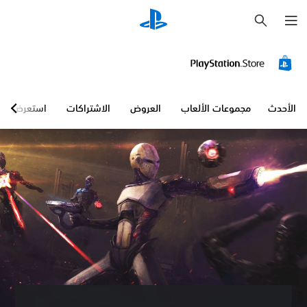
ب
ح
ث
ص
و
ت
ث
ل
ا
الأحدث
مجموعات الألعاب
العروض
الاشتراكات
استعرض
ث
ي
ا
ل
أ
ب
ع
ا
د
ي
م
ك
ن
ك