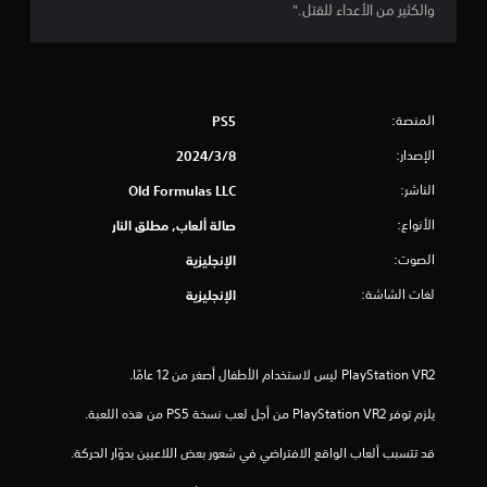
5
والكثير من الأعداء للقتل."
ن
ج
المنصة:
PS5
و
الإصدار:
8‏/3‏/2024
م
الناشر:
Old Formulas LLC
م
الأنواع:
صالة ألعاب, مطلق النار
ن
الصوت:
الإنجليزية
إ
لغات الشاشة:
الإنجليزية
ج
م
ا
يلزم توفر PlayStation VR2 من أجل لعب نسخة PS5 من هذه اللعبة.
ل
قد تتسبب ألعاب الواقع الافتراضي في شعور بعض اللاعبين بدوّار الحركة.