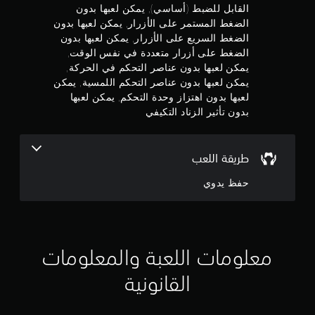
ج
القابل للضبط (أساسي), يمكن لعبها بدون
ا
ت
و
الضغط المستمر على الأزرار, يمكن لعبها بدون
ؤ
ل
الضغط السريع على الأزرار, يمكن لعبها بدون
د
ق
م
ي
الضغط على أزرار متعددة في نفس الوقت,
ا
إ
يمكن لعبها بدون عناصر التحكم في الحركة,
ب
م
ل
يمكن لعبها بدون عناصر التحكم اللمسية, يمكن
ل
ى
ل
لعبها بدون اهتزاز وحدة التحكم, يمكن لعبها
ن
ع
ل
بدون تأثير الزناد التكيفي
ن
ض
إ
ا
ب
ء
ب
ج
ط
طريقة اللعب
ص
(
ر
م
أ
حفظ يدوي
ي
س
.
ا
ا
س
ل
ي
)
معلومات اللعبة والمعلومات
ي
ت
القانونية
ت
2
و
ف
4