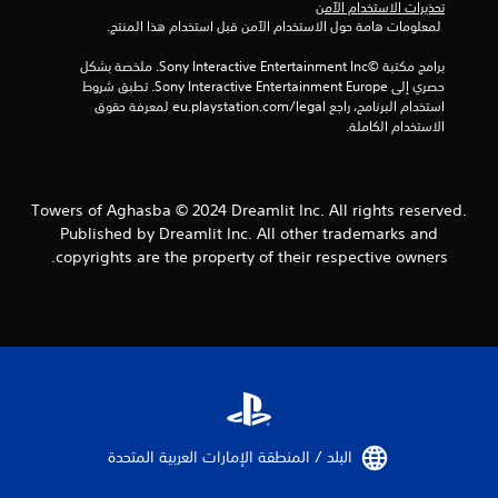
تحذيرات الاستخدام الآمن
ل
 لمعلومات هامة حول الاستخدام الآمن قبل استخدام هذا المنتج.
ل
ع
برامج مكتبة ©Sony Interactive Entertainment Inc. ملخصة بشكل 
ب
حصري إلى Sony Interactive Entertainment Europe. تطبق شروط 
ة
استخدام البرنامج، راجع eu.playstation.com/legal لمعرفة حقوق 
و
الاستخدام الكاملة.
ا
ل
ت
ن
ق
Towers of Aghasba © 2024 Dreamlit Inc. All rights reserved.
ل
Published by Dreamlit Inc. All other trademarks and
ف
copyrights are the property of their respective owners.
ي
ا
ل
ق
و
ا
ئ
م
ب
د
البلد / المنطقة الإمارات العربية المتحدة‏
و
ن