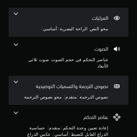
م
س
ر
ا
ا
3
س
ف
ي
المرئيات
ي
.
ة
أ
محو النص, الراحة البصرية (أساسي)
ا
ث
4
ل
ن
ذ
ا
ن
ر
الصوت
ء
ا
ط
ج
ع
عناصر التحكم في حجم الصوت, صوت ثلاثي
ر
ي
ي
الأبعاد
ن
و
ق
.
ة
م
ا
نصوص الترجمة والتسميات التوضيحية
ع
ل
م
ل
ك
نصوص الترجمة (متقدم), محو نصوص الترجمة
ع
س
ن
ب
ا
ا
ل
5
ل
عناصر التحكم
ذ
ت
ر
ن
ي
إعادة تعيين وحدة التحكم (متقدم), حساسية
ا
ق
الذراع القابل للضبط (أساسي), عكس الذراع
ع
د