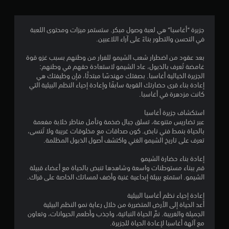
ر
ب
3
ع
جزيرة “أغاسبا” هي لعبة وصول مبكر. ستستمر ميزات ومحتوى اللعبة
ض
1
في التحسن والتطور بناءً على آراء اللاعبين.
ا
ل
م
بعد عقود من اضطرار شعب الشيمو للفرار من وطنهم بسبب غزو قوة
خ
غامضة تُعرف بالذبول، عاد الشيمو لاستعادة حقهم في وطنهم:
ي
ن
الجزيرة الخيالية أغاسبا. بصفتك مهندسًا مبتدئًا، فإن وظيفتك هي
ا
إعادة بناء قرى حضارتك القوية سابقًا وإعادة إحياء النظم البيئية التي
ر
ا
كانت مزدهرة في أغاسبا.
ا
ت
ل
استكشاف جزيرة أغاسبا
ل
عبر تضاريس متنوعة، تسلق جبال ضخمة وتأمل مناظر خلابة مفعمة
ع
ت
بالحياة بنمط فني نابض. كون صداقات مع مخلوقات غريبة ولا تُنسى،
ك
تعرف على تاريخ الشيمو الغني واكتشف أصول الذبول المظلمة.
س
ق
ا
إعادة بناء حضارة الشيمو
ل
ي
قم ببناء مستوطنات واسعة وشاهدها تنبض بالحياة مع أعضاء قبيلة
ذ
الشيمو. استمتع ببيئة إبداعية غنية وأضف لمساتك الخاصة على قراك.
ر
ي
ا
إعادة إحياء نظم أغاسبا البيئية
ع
م
أعد الحياة إلى الأرض المتضررة من خلال رعاية نمو النظم البيئية
ي
الجميلة والغريبة. نمِّ الحياة النباتية، واجذب وأطعم الحيوانات، وتعاون
ن
ا
مع آلهة أغاسبا لإعادة الحياة للجزيرة.
.