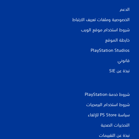
ا
ل
الدعم
ض
الخصوصية وملفات تعريف الارتباط
غ
ط
شروط استخدام موقع الويب
ب
ا
خارطة الموقع
س
ت
PlayStation Studios
م
ر
قانوني
ا
ر
نبذة عن SIE‏
ع
ل
ى
ا
شروط خدمة PlayStation‏
ل
أ
شروط استخدام البرمجيات
ز
ر
سياسة PS Store للإلغاء
ا
التحذيرات الصحية
ر
.
نبذة عن التقييمات