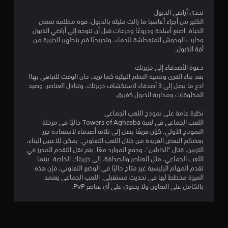
ت
تحدي أراضي الذبول
ي
الكثير من أجزاء أغاسبا ما زالت مليئة بالذبول، قوة مظلمة تمتص
م
الحياة. اصنع أسلحة ودروعًا وجرعات قبل أن تتوجه إلى أراضي الذبول
ك
وحارب الوحوش المتعطشة للدماء، وتدريجيًا قم بتطهير الجزيرة من
ن
آفة الذبول.
ل
دعوة الأصدقاء إلى جزيرتك
ع
بعد بناء القرى وتنمية النظم البيئية كما تريد، حان الوقت للتباهي بها!
ب
ادع ما يصل إلى 3 أصدقاء لاستكشاف جزيرتك، وتبادل العناصر، وصيد
ه
المخلوقات ومحاربة الذبول كفريق.
ا
ب
نظرة عامة على نموذج اللعب الجماعي
د
اللعب الجماعي في لعبة Towers of Aghasba حاليًا في مرحلة
و
النموذج الأولي. كوّن فريقًا يصل إلى ثلاثة أصدقاء لاستعادة جزر
ن
بعضكم البعض الفريدة من خلال اللعب التعاوني. يمكن للاعبين البناء،
التزيين، قتال "الذابلين"، وجمع الموارد معًا. يتم نقل التقدم المحرز في
ا
اللعب الجماعي، مثل العناصر والصداقة، إلى جزيرتك الخاصة. بينما
ل
تقدم المهام الرئيسية غير متاح حاليًا في الوضع التعاوني، فإن هذه
ض
الميزة مخطط لها في تحديث مستقبلي. اللعب الجماعي يعتمد
غ
بالكامل على التعاون ولا يحتوي على أي عناصر PvP.
ط
ا
ل
م