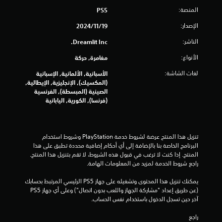
س
المنصة:
PS5
ت
م
الإصدار:
19‏/11‏/2024
ر
الناشر:
Dreamlit Inc.
ع
ل
الأنواع:
مغامرة, حركة
ى
لغات الشاشة:
ا
الأسبانية, الألمانية, الإسبانية
(المكسيك), الإنجليزية, الإيطالية,
ل
الصينية (المبسطة), الفرنسية
أ
(فرنسا), الكورية, اليابانية
ز
ر
ا
ر
تنزيل هذا المنتج عرضة لشروط خدمة‫ PlayStation وشروط استخدام 
ي
البرنامج الخاصة بنا بالإضافة إلى أي أحكام إضافية محددة تطبق على هذا 
م
المنتج. إذا كنت لا ترغب في قبول هذه الشروط، لا تقم بتنزيل هذا المنتج. 
ك
راجع شروط الخدمة لمزيد من المعلومات الهامة.
ن
ك
يمكنك تنزيل هذا المحتوى وتشغيله على جهاز PS5 الرئيسي المرتبط بحسابك 
ل
(عن طريق إعداد "مشاركة الجهاز واللعب بدون اتصال") وعلى أي جهاز PS5 
ع
آخر حين تسجل الدخول باستخدام نفس الحساب.
ب
ا
راجع 