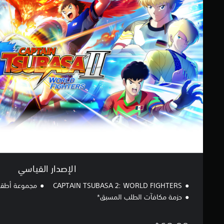
إ
ص
د
ا
ر
ا
ل
ق
ي
ا
س
ي
الإصدار القياسي
CAPTAIN TSUBASA 2: WORLD FIGHTERS
مجموعة أطقم
حزمة مكافآت الطلب المسبق*