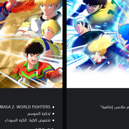
l
u
x
e
E
d
i
t
i
o
n
 ملابس إضافية*
UBASA 2: WORLD FIGHTERS
تذكرة الموسم
تخصيص الكرة: الكرة السوداء