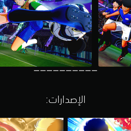
الإصدارات:‏
D
e