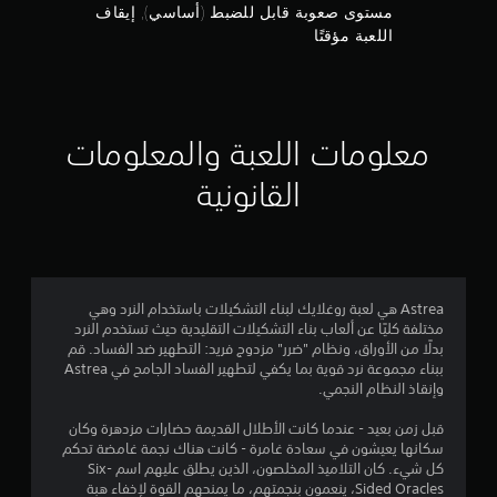
مستوى صعوبة قابل للضبط (أساسي), إيقاف
.
5
اللعبة مؤقتًا
ن
ج
معلومات اللعبة والمعلومات
و
القانونية
م
م
ن
إ
Astrea هي لعبة روغلايك لبناء التشكيلات باستخدام النرد وهي
مختلفة كليًا عن ألعاب بناء التشكيلات التقليدية حيث تستخدم النرد
بدلًا من الأوراق، ونظام "ضرر" مزدوج فريد: التطهير ضد الفساد. قم
ج
ببناء مجموعة نرد قوية بما يكفي لتطهير الفساد الجامح في Astrea
وإنقاذ النظام النجمي.
م
قبل زمن بعيد - عندما كانت الأطلال القديمة حضارات مزدهرة وكان
ا
سكانها يعيشون في سعادة غامرة - كانت هناك نجمة غامضة تحكم
كل شيء. كان التلاميذ المخلصون، الذين يطلق عليهم اسم Six-
ل
Sided Oracles، ينعمون بنجمتهم، ما يمنحهم القوة لإخفاء هبة