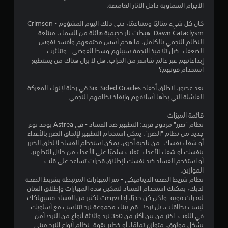
الأجرام السماوية داخل الآثار الغامضة.
ي
كان كل شيء مثاليًا ومتناغمًا، حتى ذلك اليوم المشؤوم - Crimson
1
Dawn Cataclysm. هبطت نار جحيمية هائلة من السماء، مبتلعة
النظام النجمي بالكامل، ما هدم أسس مجتمعهم وأفسد نفوس
1
الضعفاء. ضل تلاميذ النجمة سبيلهم وسط الفوضى - وتناثرت
إبداعاتهم عبر عالم شاسع من الخراب. هل لا يزال هناك من يستطيع
6
استخدام قوتهم؟
م
بعد عصور، انطلق أحفاد Six-Sided Oracles في رحلة لإنهاء المعركة
الفاشلة التي بدأها أسلافهم وإنقاذ نظامهم النجمي.
ن
قائمة الميزات
ا
نظام "ضرر" مزدوج فريد: التطهير ضد الفساد - في Astrea يوجد نوع
جديد من نظام "الضرر". يمكن استخدام التطهير لإلحاق الضرر بالأعداء
ل
أو شفاء نفسك. من ناحية أخرى، يمكن استخدام الفساد لإلحاق الضرر
بنفسك أو شفاء الأعداء. تغلب سلميًا على الأعداء من خلال التطهير،
ت
أو استخدم الفساد ضد نفسك لإطلاق قدرات تساعد على قلب
الموازين.
ق
نظام شريط الصحة الديناميكي - مع المهارات المرتبطة بشريط الصحة
لديك، يمكنك استخدام الفساد لتمكين هذه المهارات وإطلاق العنان
ي
لقدرات قوية. ولكن كن حذرًا، إذا تعرضت لكثير من الفساد فسيهلكك.
ليست بطاقات، بل نرد! - قم ببناء مجموعة نرد تتناسب مع أسلوبك
ي
في اللعب. اختر من بين أكثر من 350 نرد وثلاثة أنواع من النرد؛ آمن
بشكل موثوق، متوازن تمامًا، أو خطير بقوة. نظام أنواع النرد مبني