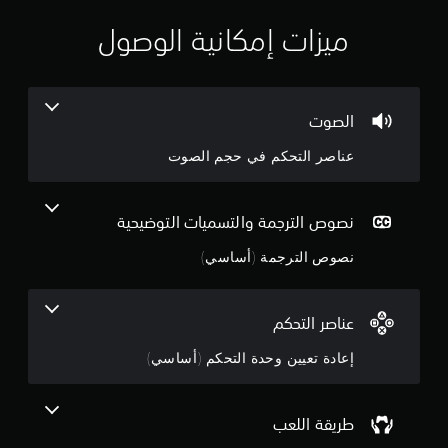
ن
ي
م
ميزات إمكانية الوصول
ا
م
ئ
ي
4
ة
الصوت
(
.
ا
عناصر التحكم في حجم الصوت
ل
0
ل
ع
9
ب
نصوص الترجمة والتسميات التوضيحية
غ
ن
ي
نصوص الترجمة (أساسي)
ر
ج
ا
ل
و
م
عناصر التحكم
ت
ص
م
إعادة تعيين وحدة التحكم (أساسي)
ل
ف
م
ق
طريقة اللعب
ط
ن
)