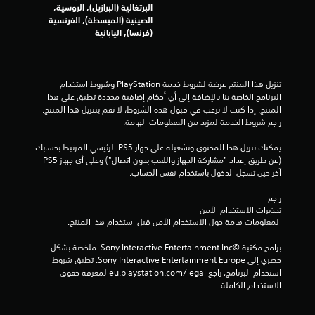
البرتغالية (البرازيل), الروسية,
الصينية (المبسطة), الفرنسية
(فرنسا), اليابانية
تنزيل هذا المنتج عرضة لشروط خدمة‫ PlayStation وشروط استخدام 
البرنامج الخاصة بنا بالإضافة إلى أي أحكام إضافية محددة تطبق على هذا 
المنتج. إذا كنت لا ترغب في قبول هذه الشروط، لا تقم بتنزيل هذا المنتج. 
راجع شروط الخدمة لمزيد من المعلومات الهامة.
يمكنك تنزيل هذا المحتوى وتشغيله على جهاز PS5 الرئيسي المرتبط بحسابك 
(عن طريق إعداد "مشاركة الجهاز واللعب بدون اتصال") وعلى أي جهاز PS5 
آخر حين تسجل الدخول باستخدام نفس الحساب.
راجع 
تحذيرات الاستخدام الآمن
 لمعلومات هامة حول الاستخدام الآمن قبل استخدام هذا المنتج.
برامج مكتبة ©Sony Interactive Entertainment Inc. ملخصة بشكل 
حصري إلى Sony Interactive Entertainment Europe. تطبق شروط 
استخدام البرنامج، راجع eu.playstation.com/legal لمعرفة حقوق 
الاستخدام الكاملة.