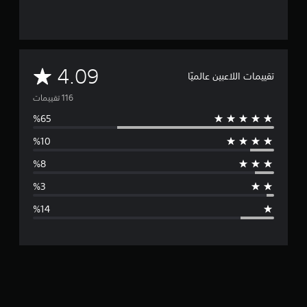
ر
ي
ق
ة
ا
م
ل
4.09
تقييمات اللاعبين عالميًا
ل
ع
ت
ب
أ
و
و
ا
س
ل
ف
ط
ي
د
ا
ي
و
ل
ه
ا
ت
ت
ا
ق
ل
س
ي
ي