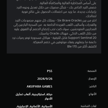
م
على أساس المخاطرة العالية والمكافأة العالية.
خصص النرد الخاص بك - شكّل مصيرك من خلال تعديل وجوه النرد
ا
بإجراءات جديدة، ما يزيد من احتمالات الحصول على نتائج قوية
لصالحك.
اختر من بين Six Brave Oracles - يمتلك كل منهم مجموعات النرد
ت
والقدرات وأساليب اللعب الفريدة الخاصة به. من السحرة البارعين إلى
المحاربين المتوحشين، سواء كنت تحب إخضاع الخصم أو التفوق عليه
من خلال اللعب الذكي، فهناك Oracle يناسبك.
20 Support Sentinel قابل للترقية - هياكل مسحورة توفر رميات نرد
داعمة ما يجعلهم رفقاء موثوقين في خضم المعركة.
اكتشف أكثر من 170 Ble
المنصة:
PS5
الإصدار:
26‏/9‏/2024
الناشر:
AKUPARA GAMES
الأنواع:
حركة, استراتيجية, ألعاب تمثيل
الأدوار
لغات الشاشة:
الأسبانية, الألمانية, الإنجليزية,