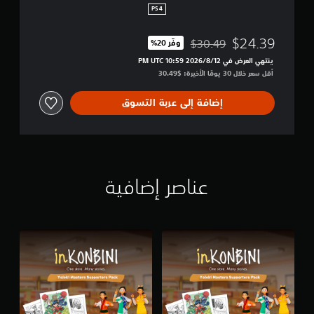
i
PS4
t
i
$24.39
$30.49
وفّر 20%‏
o
مخصوم من السعر الأصلي البالغ $30.49‏
n
ينتهي العرض في 12‏/8‏/2026 10:59 PM UTC‏
أقل سعر خلال 30 يومًا الأخيرة: $30.49‏
إضافة إلى عربة التسوق
عناصر إضافية