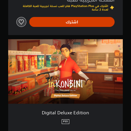
اشترك في PlayStation Plus فاخر للعب نسخة تجريبية للعبة الكاملة
لمدة 2 ساعة
اشترك
D
i
g
i
t
a
l
D
e
l
u
x
e
E
Digital Deluxe Edition
d
i
PS5
t