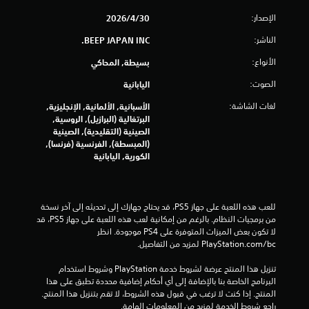
الإصدار:
30‏/4‏/2026
ل
الناشر:
BEEP JAPAN INC.
ي
الأنواع:
بسيطة, المحاكي
4
الصوت:
اليابانية
1
لغات الشاشة:
الأسبانية, الألمانية, الإنجليزية,
البرتغالية (البرازيل), الروسية,
7
الصينية (التقليدية), الصينية
(المبسطة), الفرنسية (فرنسا),
م
الكورية, اليابانية
ن
ا
للعب هذه اللعبة على جهاز PS5، قد يحتاج جهازك إلى تحديثه إلى آخر نسخة 
من برمجيات النظام. بالرغم من إمكانية لعب هذه اللعبة على جهاز PS5، قد 
ل
لا تكون بعض الميزات المتوفرة على PS4 موجودة. انظر 
‎PlayStation.com/bc لمزيد من التفاصيل.
ت
تنزيل هذا المنتج عرضة لشروط خدمة‫ PlayStation وشروط استخدام 
ق
البرنامج الخاصة بنا بالإضافة إلى أي أحكام إضافية محددة تطبق على هذا 
المنتج. إذا كنت لا ترغب في قبول هذه الشروط، لا تقم بتنزيل هذا المنتج. 
ي
راجع شروط الخدمة لمزيد من المعلومات الهامة.