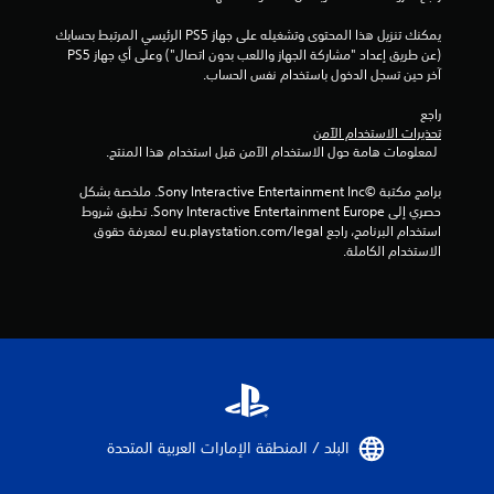
ي
يمكنك تنزيل هذا المحتوى وتشغيله على جهاز PS5 الرئيسي المرتبط بحسابك 
(عن طريق إعداد "مشاركة الجهاز واللعب بدون اتصال") وعلى أي جهاز PS5 
م
آخر حين تسجل الدخول باستخدام نفس الحساب.
ا
راجع 
تحذيرات الاستخدام الآمن
ت
 لمعلومات هامة حول الاستخدام الآمن قبل استخدام هذا المنتج.
برامج مكتبة ©Sony Interactive Entertainment Inc. ملخصة بشكل 
حصري إلى Sony Interactive Entertainment Europe. تطبق شروط 
استخدام البرنامج، راجع eu.playstation.com/legal لمعرفة حقوق 
الاستخدام الكاملة.
البلد / المنطقة الإمارات العربية المتحدة‏