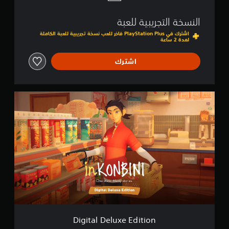
النسخة التجريبية للعبة
اشترك في PlayStation Plus فاخر للعب نسخة تجريبية للعبة الكاملة
لمدة 2 ساعة
اشترك
D
i
g
i
t
a
l
D
e
l
u
x
e
E
Digital Deluxe Edition
d