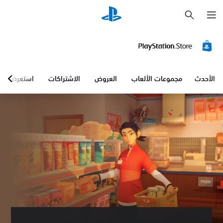
ب
ح
ث
الأحدث
مجموعات الألعاب
العروض
الاشتراكات
استعرض