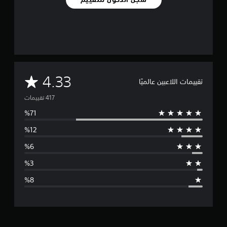
م
4.33
تقييمات اللاعبين عالميًا
ت
و
س
ط
ا
ل
ت