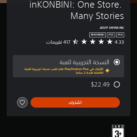
inKONBINI: One Store. 
Many Stories
BEEP JAPAN INC.
INKONBINI
PS5
PS4
4.33
م
ت
و
س
النسخة التجريبية للعبة
ط
اشترك في PlayStation Plus فاخر للعب نسخة تجريبية للعبة
ا
الكاملة لمدة 2 ساعة
ل
ت
$22.49
ق
ي
ي
اشترك
م
4
.
3
3
ن
ج