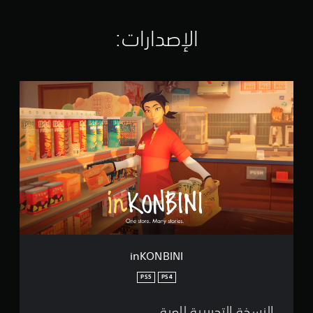
ق
ي
الإصدارات:‏
ي
م
ا
ت
i
n
K
O
N
B
I
N
I
inKONBINI
PS5
PS4
النسخة التجريبية للعبة