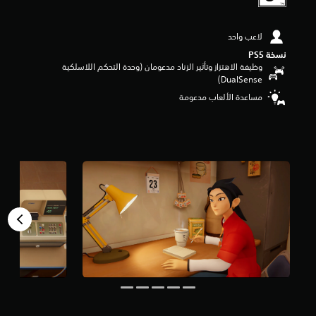
و
م
م
لاعب واحد
ن
نسخة PS5‏
5
وظيفة الاهتزاز وتأثير الزناد مدعومان (وحدة التحكم اللاسلكية
ن
DualSense‏)
ج
مساعدة الألعاب مدعومة
و
م
م
ن
إ
ج
م
ا
ل
ي
4
1
7
م
ن
ا
ل
ت