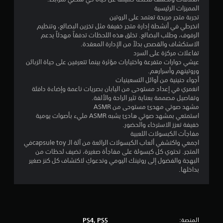
م
المميزات الرئيسية
ن
تجربة متجر مريحة تعتمد على الروتين
انخرطي في أنشطة إدارة متجر خفيفة مثل تخزين البضائع، وتنظيم
5
الرفوف، وطلب البضائع. تخلق هذه اللحظات تدفقاً مهدئاً يدعم
الاستكشاف والقصص بدلاً من الإدارة المعقدة.
ن
تفاعلات مركزة على السرد
عيشي حوارات متفرعة واختيارات مؤثرة بينما تتعرفين على حياة الزبائن
وروتينهم وأسرارهم.
ج
أجواء حنينية من أوائل التسعينيات
انغمري في إعداد مستوحى من اليابان بصريات ناعمة وإضاءة دافئة
و
وتفاصيل مصممة بعناية تثير الراحة والألفة.
مشهد صوتي مهدئ مستوحى من ASMR
م
استمتعي بمشهد صوتي هادئ يشبه ASMR مليء بأصوات يومية
خفيفة تعزز الاسترخاء والحضور.
م
مفاجآت الكبسولات اللعبية
اجمعي واكتشفي ألعاب الكبسولات الرائعة من آلة الـ capsule toyفي
ن
المتجر. تحتوي كل كبسولة على مفاجأة صغيرة، تضيف لحظات من
البهجة والفضول إلى روتينك اليومي وتدعوكِ لاكتشاف كل كنز صغير
إ
بداخلها.
ج
م
ا
المنصة:
PS4, PS5