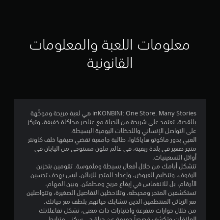
ق
ي
ي
معلومات اللعبة والمعلومات
م
القانونية
4
.
3
inKONBINI: One Store. Many Stories هي لعبة مريحة وموجَّهة
بالقصة، تعتمد على شريحة من الحياة مع عناصر محاكاة خفيفة، وتركز
3
على التواصل الإنساني واللحظات اليومية البسيطة.
العبي بدور ماكوتو هاياكاوا، طالبة جامعية تقضي صيفها خلف كاونتر
ن
متجر صغير في بلدة ريفية، في عالم ملون مستوحى من اليابان في
أوائل التسعينيات.
ج
تتشكل أيامك من خلال أفعال بسيطة وملموسة. تقومين بتخزين
الرفوف، وتنظيم العروض، وإعداد المتجر للزبائن، ليس بهدف تحسين
و
الأرقام، بل للانغماس في إيقاع مريح ومطمئن. وبين المهام،
تستكشفين المتجر ومحيطه، وتلاحظين التفاصيل الصغيرة، وتتواصلين
م
مع الزبائن المنتظمين الذين تتشابك حياتهم بلطف مع حياتك.
من خلال حوارات متفرعة واختيارات ذات معنى، تشكل تفاعلاتك
العلاقات وتكشف قصصاً حميمة عن حياة حي سكني مترابط.