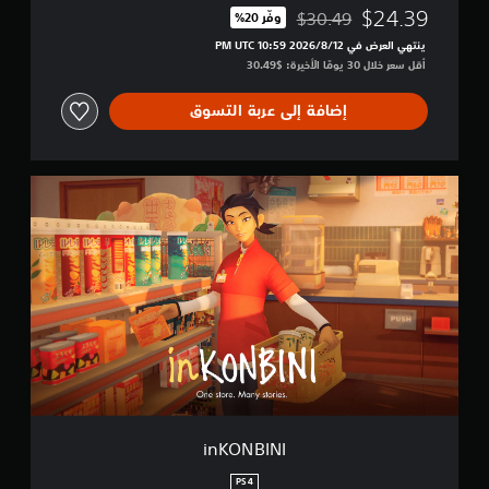
i
$24.39
$30.49
وفّر 20%‏
o
مخصوم من السعر الأصلي البالغ $30.49‏
n
ينتهي العرض في 12‏/8‏/2026 10:59 PM UTC‏
أقل سعر خلال 30 يومًا الأخيرة: $30.49‏
إضافة إلى عربة التسوق
i
n
K
O
N
B
I
N
I
inKONBINI
PS4