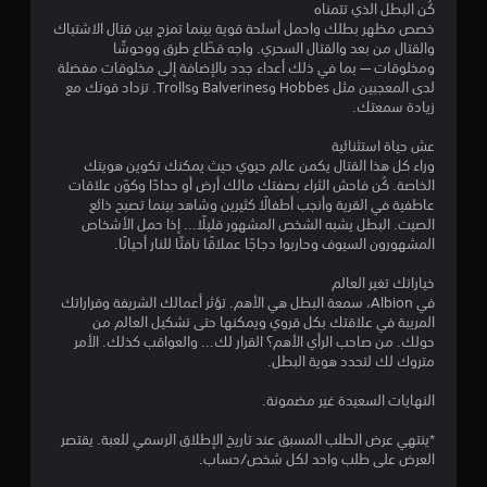
كُن البطل الذي تتمناه
خصص مظهر بطلك واحمل أسلحة قوية بينما تمزج بين قتال الاشتباك
والقتال من بعد والقتال السحري. واجه قطّاع طرق ووحوشًا
ومخلوقات — بما في ذلك أعداء جدد بالإضافة إلى مخلوقات مفضلة
لدى المعجبين مثل Hobbes وBalverines وTrolls. تزداد قوتك مع
زيادة سمعتك.
عش حياة استثنائية
وراء كل هذا القتال يكمن عالم حيوي حيث يمكنك تكوين هويتك
الخاصة. كُن فاحش الثراء بصفتك مالك أرض أو حدادًا وكوّن علاقات
عاطفية في القرية وأنجب أطفالًا كثيرين وشاهد بينما تصبح ذائع
الصيت. البطل يشبه الشخص المشهور قليلًا... إذا حمل الأشخاص
المشهورون السيوف وحاربوا دجاجًا عملاقًا نافثًا للنار أحيانًا.
خياراتك تغير العالم
في Albion، سمعة البطل هي الأهم. تؤثر أعمالك الشريفة وقراراتك
المريبة في علاقتك بكل قروي ويمكنها حتى تشكيل العالم من
حولك. من صاحب الرأي الأهم؟ القرار لك... والعواقب كذلك. الأمر
متروك لك لتحدد هوية البطل.
النهايات السعيدة غير مضمونة.
*ينتهي عرض الطلب المسبق عند تاريخ الإطلاق الرسمي للعبة. يقتصر
العرض على طلب واحد لكل شخص/حساب.