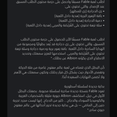
اطلب لعبة Fable مسبقًا واحصل على حزمة محتوى الطلب المسبق
عند الإصدار، والتي تحتوي على:
• زي الدجاجة (زي للمظهر)
• باقة الزهور البرية (هدية داخل اللعبة)
• دمية الدجاجة (هدية داخل اللعبة)
• سلة نزهة تحتوي على القُرَيْصَة والمربى (هدية داخل اللعبة)
اطلب لعبة Fable مسبقًا الآن للحصول على حزمة محتوى الطلب
المسبق، والتي تحتوي على زي دجاجة قد يُعد بطوليًا ومجموعة من
الهدايا الساحرة داخل اللعبة: باقة زهور برية ودمية دجاجة وسلة نزهة
تحتوي على القُرَيْصَة والمربى. استخدمها لتعزيز سمعتك وتحديد
الانطباع الذي يكوّنه Albion عن بطلك.*
كُن البطل الذي تتمناه في لعبة عالم مفتوح غامرة من فئة الحركة
وتقمص الأدوار حيث يشكل كل قرار رحلتك وتكون سمعتك هي الأهم
ولا تُضمن النهايات السعيدة أبدًا.
بداية جديدة لسلسلة أسطورية
تعود Fable بنسخة جديدة ساحرة لسلسلة محبوبة. بصفتك البطل
الأول في جيل، استكشف Albion حيوية مليئة بالشخصيات الغريبة
والكوميديا السوداء والدجاج... كثير من الدجاج. إنها ليست مجرد تجربة
حنين إلى الماضي — بل هي بداية جديدة تدور أحداثها في عالم مفتوح
حيوي ساحر.*