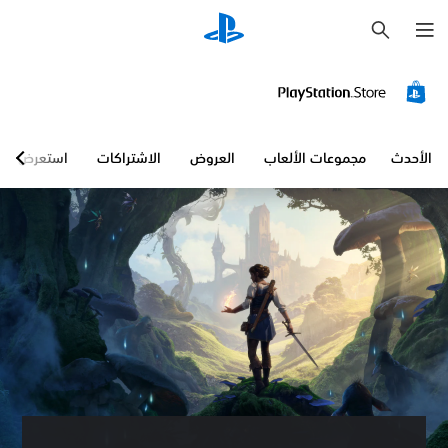
ب
ح
ث
الأحدث
مجموعات الألعاب
العروض
الاشتراكات
استعرض