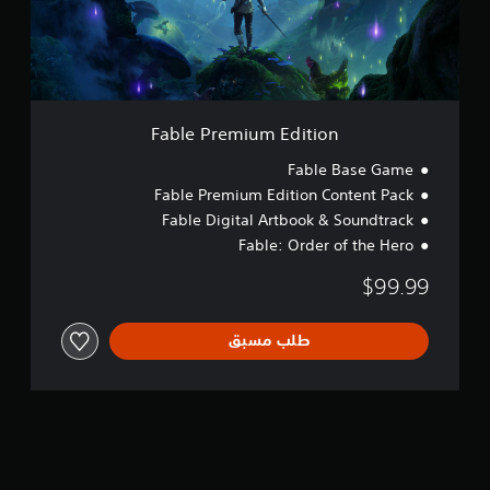
e
m
i
u
m
E
d
Fable Premium Edition
i
t
Fable Base Game
i
Fable Premium Edition Content Pack
o
Fable Digital Artbook & Soundtrack
n
Fable: Order of the Hero
$99.99
طلب مسبق