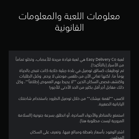
5
ن
معلومات اللعبة والمعلومات
ج
القانونية
و
م
م
لعبة Easy Delivery Co هي لعبة قيادة مريحة للأعصاب، وتخلو تماماً
من الأسرار (بالتأكيد!).
ن
تم توظيفك كسائق توصيل في بلدة جبلية خلابة كانت تنبض بالحياة
يوماً ما، لكنها تعاني الآن من طقس موحش لا يرحم. وصّل الطلبات
5
واكتشف قصص السكان الذين ""لا يحيط بهم الغموض إطلاقاً""، وكل
ذلك مقابل أجر أقل بكثير من الحد الأدنى للأجور!
ن
اكسب ""لقمة عيشك"" من خلال توصيل الطرود باستخدام شاحنتك
ج
اليابانية الصغيرة.
و
استمتع بالمناظر والأجواء الساحرة، أو انطلق بسرعة جنونية (السلامة
المرورية ليست مطلوبة هنا).
م
اشتر الوقود بأسعار باهظة ومبالغ فيها، وتعرف على السكان
المحليين.