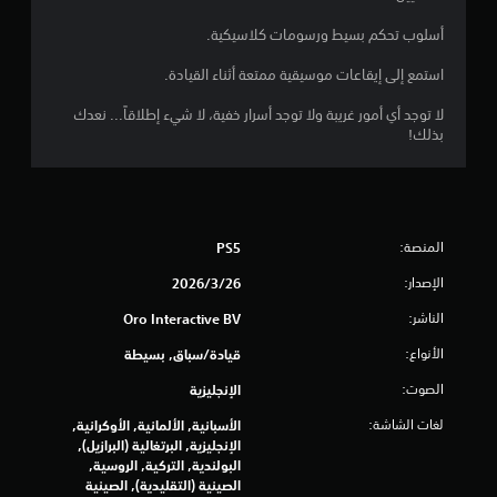
م
ن
أسلوب تحكم بسيط ورسومات كلاسيكية.
إ
استمع إلى إيقاعات موسيقية ممتعة أثناء القيادة.
لا توجد أي أمور غريبة ولا توجد أسرار خفية، لا شيء إطلاقاً... نعدك
ج
بذلك!
م
ا
ل
المنصة:
PS5
ي
الإصدار:
26‏/3‏/2026
الناشر:
Oro Interactive BV
2
الأنواع:
قيادة/سباق, بسيطة
4
الصوت:
الإنجليزية
0
لغات الشاشة:
الأسبانية, الألمانية, الأوكرانية,
م
الإنجليزية, البرتغالية (البرازيل),
البولندية, التركية, الروسية,
ن
الصينية (التقليدية), الصينية