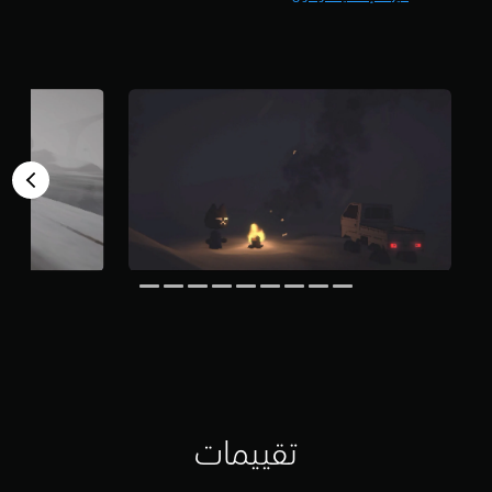
ي
م
أ
ن
ث
5
ن
ن
ا
ج
ء
و
ط
م
ر
م
ي
ن
ق
إ
ة
ج
ا
م
ل
ا
ل
ل
ع
ي
ب
2
أ
4
و
0
ا
م
ل
ن
ف
ا
ي
ل
د
تقييمات
ت
ي
ق
و
ي