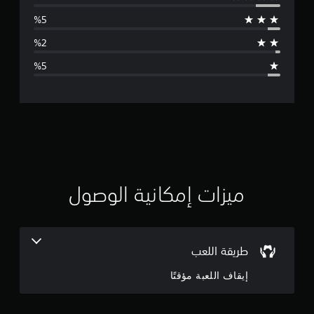
س
ت
ص
ط
ل
ف
ا
ق
ط
ل
)
.
ت
ق
ي
ي
ميزات إمكانية الوصول
م
4
طريقة اللعب
.
إيقاف اللعبة مؤقتًا
5