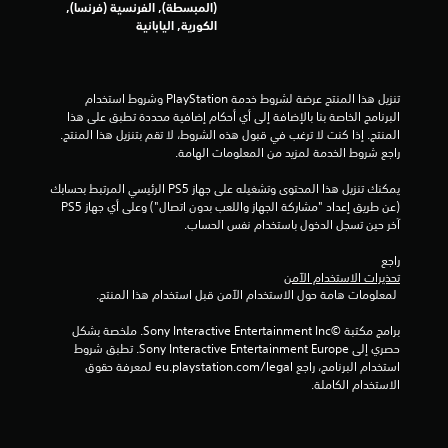
(المبسطة), الفرنسية (فرنسا),
الكورية, اليابانية
ا
ل
تنزيل هذا المنتج عرضة لشروط خدمة‫ PlayStation وشروط استخدام 
ت
البرنامج الخاصة بنا بالإضافة إلى أي أحكام إضافية محددة تطبق على هذا 
المنتج. إذا كنت لا ترغب في قبول هذه الشروط، لا تقم بتنزيل هذا المنتج. 
ق
راجع شروط الخدمة لمزيد من المعلومات الهامة.
ي
يمكنك تنزيل هذا المحتوى وتشغيله على جهاز PS5 الرئيسي المرتبط بحسابك 
(عن طريق إعداد "مشاركة الجهاز واللعب بدون اتصال") وعلى أي جهاز PS5 
ي
آخر حين تسجل الدخول باستخدام نفس الحساب.
م
راجع 
تحذيرات الاستخدام الآمن
ا
 لمعلومات هامة حول الاستخدام الآمن قبل استخدام هذا المنتج.
ت
برامج مكتبة ©Sony Interactive Entertainment Inc. ملخصة بشكل 
حصري إلى Sony Interactive Entertainment Europe. تطبق شروط 
استخدام البرنامج، راجع eu.playstation.com/legal لمعرفة حقوق 
الاستخدام الكاملة.