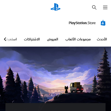
ب
ح
ث
إ
ي
ق
ا
ف
ا
الأحدث
مجموعات الألعاب
العروض
الاشتراكات
استعرض
ل
ل
ع
ب
ة
م
ؤ
ق
تً
ا
ي
م
ك
ن