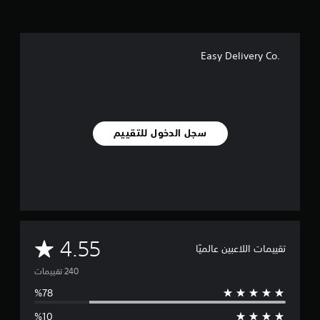
ه
ي
ا
م
ت
ا
ا
ت
.Easy Delivery Co
ل
س
ي
ن
م
ا
سجل الدخول للتقييم
ئ
ي
ة
(
ا
ل
ل
ع
ب
م
4.55
تقييمات اللاعبين عالميًا
غ
ي
ت
ر
ا
و
ل
م