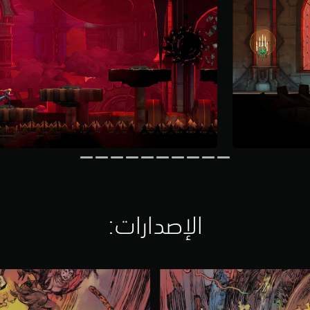
الإصدارات:‏
M
i
d