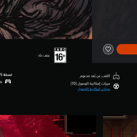
عنف حاد
نسخة PS5‏
اللعب عن بُعد مدعوم
وظ
ميزات إمكانية الوصول (10)‏
ميزات إمكانية الوصول