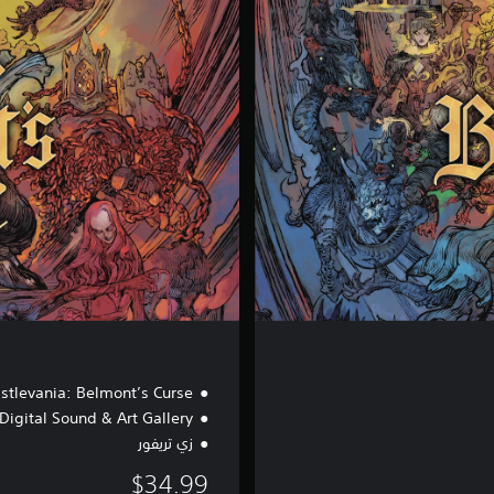
n
i
g
h
t
E
d
i
t
i
o
n
stlevania: Belmont’s Curse
Digital Sound & Art Gallery
زي تريفور
$34.99