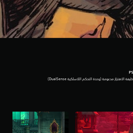
يفة الاهتزاز مدعومة (وحدة التحكم اللاسلكية DualSense‏)