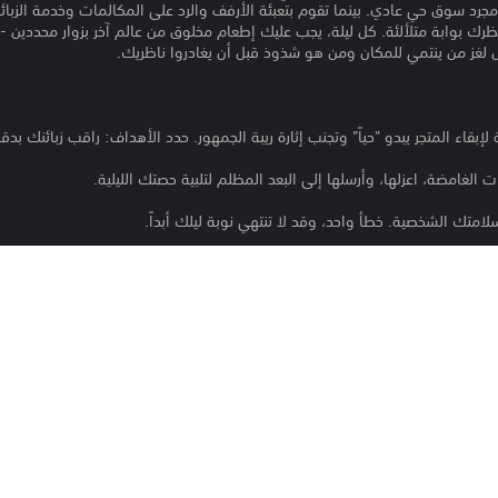
مجرد سوق حي عادي. بينما تقوم بتعبئة الأرفف والرد على المكالمات وخدمة الزبائن
نتظرك بوابة متلألئة. كل ليلة، يجب عليك إطعام مخلوق من عالم آخر بزوار محددين - 
لغز من ينتمي للمكان ومن هو شذوذ قبل أن يغادروا ناظريك.
قاء المتجر يبدو "حياً" وتجنب إثارة ريبة الجمهور. حدد الأهداف: راقب زبائنك بدق
الغامضة، اعزلها، وأرسلها إلى البعد المظلم لتلبية حصتك الليلية.
سلامتك الشخصية. خطأ واحد، وقد لا تنتهي نوبة ليلك أبداً.
 نوبتك هي غطاؤك. هل يمكنك إدارة الروتين اليومي للمتجر مع إشباع جوع الكائنات
الفجر.
2027
Witenovastudio OÜ
المحاكي, رعب