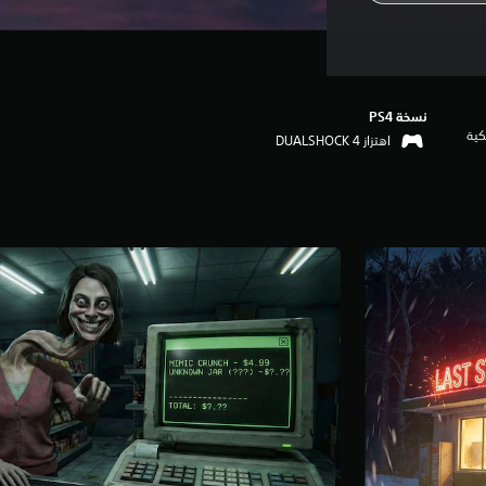
نسخة PS4‏
كية
اهتزاز DUALSHOCK 4‏