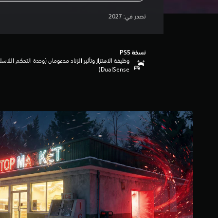
‏تصدر في: ‏
2027
نسخة PS5‏
وظيفة الاهتزاز وتأثير الزناد مدعومان (وحدة التحكم اللاسل
DualSense‏)