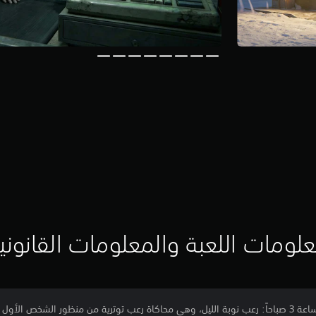
لومات اللعبة والمعلومات القانوني
تقمص دور عامل في متجر شذوذ الساعة 3 صباحاً: رعب نوبة الليل، وهي محاكاة رعب توترية من منظور ا