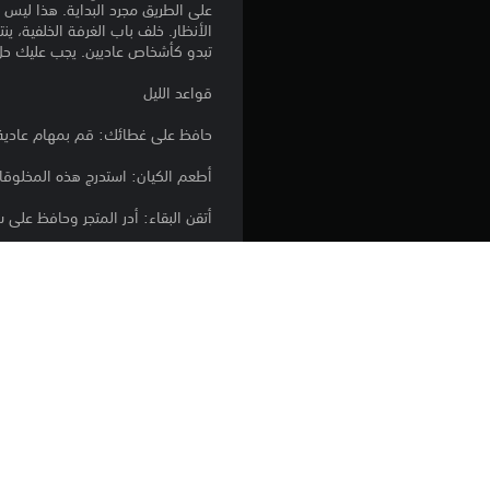
على الطريق مجرد البداية. هذا ليس 
الأنظار. خلف باب الغرفة الخلفية، ي
تبدو كأشخاص عاديين. يجب عليك حل 
قواعد الليل
حافظ على غطائك: قم بمهام عادية لإب
أطعم الكيان: استدرج هذه المخلوقات 
أتقن البقاء: أدر المتجر وحافظ على 
في لعبة البقاء عالية المخاطر هذه،
أدر المتجر، وابقَ على قيد الحياة حتى 
الإصدار:
الناشر:
الأنواع: