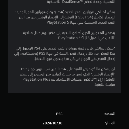
اللمسية لوحدة تحكم DualSense™‎‏ اللاسلكية‏
ن
يمكن لمالكي هورايزن الفجر الجديد (PS4)* و/أو هورايزن الفجر الجديد:
إ
الإصدار الكامل (PS4 وPS5) الترقية إلى الإصدار الرقمي من هورايزن
الفجر الجديد المحسّنة على جهاز PlayStation 5.
ج
يتضمن المعجبين الذين أضافوا اللعبة إلى مكتباتهم خلال مبادرة
م
"اللعب في المنزل" لـPlayStation.**[1]
ا
*يمكن لمالكي قرص لعبة هورايزن الفجر الجديد على PS4 الوصول إلى
هذا العرض من خلال إدخال قرص اللعبة في جهاز PS5 (وسيحتاجون إلى
ل
إدخال القرص في الجهاز في كل مرة يلعبون فيها اللعبة).
ي
لن يتمكن مالكو قرص اللعبة على PS4 الذين سيشترون جهاز PS5
"الإصدار الرقمي" الذي ليس به محرك أقراص من الوصول إلى عرض
2
الترقية.[1][2]**لا تكون عمليات الاسترداد عبر PlayStation Plus
مؤهلة للترقية.
1
3
6
المنصة:
PS5
8
الإصدار:
30‏/10‏/2024