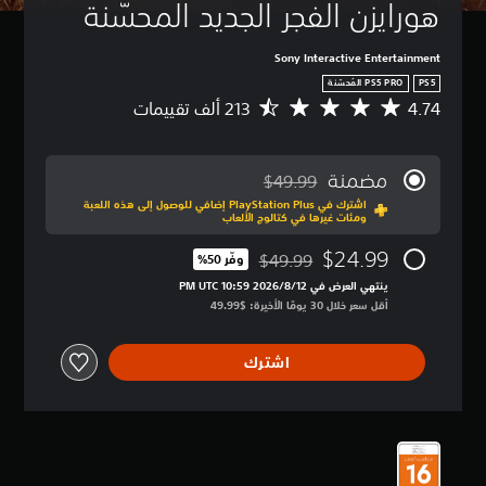
هورايزن الفجر الجديد المحسّنة
Sony Interactive Entertainment
PS5
4.74
م
ت
و
س
مضمنة
$49.99
ط
مخصوم من السعر الأصلي البالغ $49.99‏
اشترك في PlayStation Plus إضافي للوصول إلى هذه اللعبة
ا
ومئات غيرها في كتالوج الألعاب
ل
ت
$24.99
$49.99
وفّر 50%‏
ق
مخصوم من السعر الأصلي البالغ $49.99‏
ي
ينتهي العرض في 12‏/8‏/2026 10:59 PM UTC‏
ي
أقل سعر خلال 30 يومًا الأخيرة: $49.99‏
م
4
اشترك
.
7
4
ن
ج
و
م