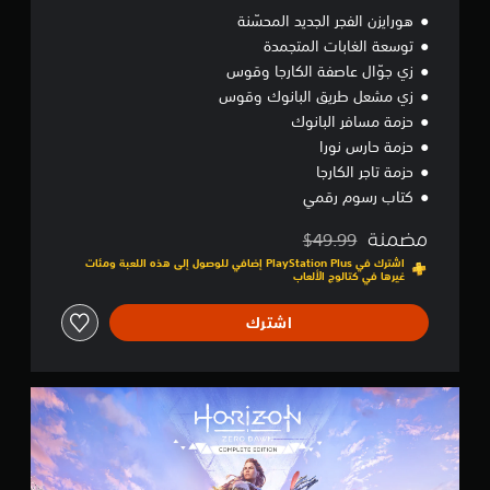
ي
هورايزن الفجر الجديد المحسّنة
د
ا
توسعة الغابات المتجمدة
ل
زي جوّال عاصفة الكارجا وقوس
م
زي مشعل طريق البانوك وقوس
ح
سّ
حزمة مسافر البانوك
ن
حزمة حارس نورا
ة
حزمة تاجر الكارجا
كتاب رسوم رقمي
مضمنة
$49.99
مخصوم من السعر الأصلي البالغ $49.99‏
اشترك في PlayStation Plus إضافي للوصول إلى هذه اللعبة ومئات
غيرها في كتالوج الألعاب
اشترك
H
O
R
I
Z