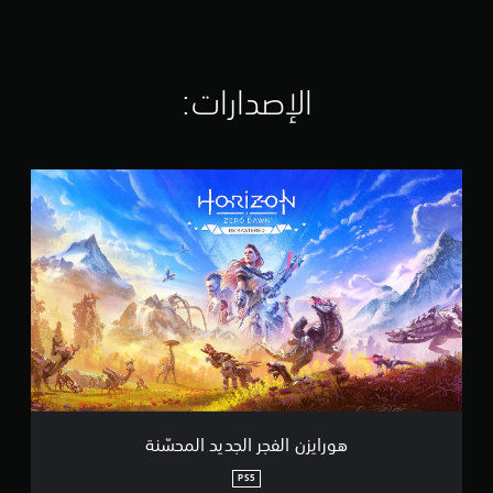
ل
ت
ق
ي
الإصدارات:‏
ي
م
ا
ت
ه
و
ر
ا
ي
ز
ن
ا
ل
ف
ج
ر
ا
ل
هورايزن الفجر الجديد المحسّنة
ج
د
PS5