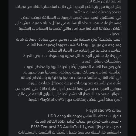
لم تعد الأرض ملكًا لنا.
ن
عِش تجربة هورايزن الفجر الجديد التي حازت استحسان النقاد مع مرئيات
جديدة ومذهلة وميزات محسّنة.
ج
في المستقبل البعيد حيث تجوب الروبوتات العملاقة كوكب الأرض
وتسيطر عليه، تتجسد نجاة الإنسانية في قبائل قليلة مميزة تعيش على
و
أنقاض حضارتنا الضائعة منذ زمن والتي تكسوها المساحات العشبية
الخضراء.
م
العب بشخصية آلوي مسلّحة بقوس ورمح، وهي صيادة روبوتات شابة
ومنبوذة من قبيلتها، بينما تكتشف جذورها وحقيقة هذا العالم
م
الغامض، وقدرها في إنقاذه من الدمار الوشيك.
في رحلتها، ستلقى آلوي قبائل مميزة ومستوطنات تنبض بالحياة
ن
وشخصيات ورفاقًا رائعين.
لكن يعج هذا العالم المفتوح أيضًا بالحياة البرية والمخاطر. تجوب
5
الطبيعة الساحرة روبوتات مهيبة وفتاكة، أفسدتها قوة مجهولة.
في أثناء القتال، ستُنفذ هجمات مدمرة وتكتيكية باستخدام ترسانة
ن
مثيرة من الأسلحة ضد روبوتات مرعبة وفصائل معادية شريرة.
هورايزن الفجر الجديد هي لعبة تقمص أدوار مثيرة حائزة على العديد من
الجوائز، ويعيد هذا الإصدار المحسّن الحياة إلى البراري الرائعة في عالم
ج
آلوي بدقة أعلى بفضل إمكانات جهاز PlayStation®5 القوية.
و
ميزات PlayStation®5
• مرئيات تخطف الأنفاس بجودة 4K ودعم HDR
م
• تحميل شبه فوري مع محرّك أقراص SSD الفائق السرعة
• صوت غامر كليًا بفضل PS5® Tempest 3D AudioTech1
م
• استشعر كل لحظة حماسية بفضل المُحفّزات التكيفية والاستجابات