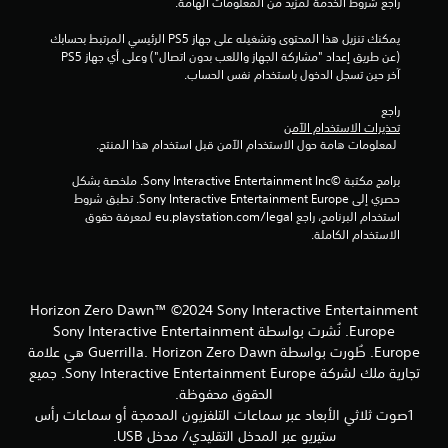
راجع شروط الخدمة لمزيد من المعلومات الهامة.
يمكنك تنزيل هذا المحتوى وتشغيله على جهاز PS5 الرئيسي المرتبط بحسابك 
(عن طريق إعداد "مشاركة الجهاز واللعب بدون اتصال") وعلى أي جهاز PS5 
آخر حين تسجل الدخول باستخدام نفس الحساب.
راجع 
تحذيرات الاستخدام الآمن
 لمعلومات هامة حول الاستخدام الآمن قبل استخدام هذا المنتج.
برامج مكتبة ©Sony Interactive Entertainment Inc. ملخصة بشكل 
حصري إلى Sony Interactive Entertainment Europe. تطبق شروط 
استخدام البرنامج، راجع eu.playstation.com/legal لمعرفة حقوق 
الاستخدام الكاملة.
Horizon Zero Dawn™ ©2024 Sony Interactive Entertainment
Europe. نُشرت بواسطة Sony Interactive Entertainment
Europe. طُورت بواسطة Guerrilla. Horizon Zero Dawn هي علامة
تجارية ملك لشركة Sony Interactive Entertainment Europe. جميع
الحقوق محفوظة.
1صوت ثلاثي الأبعاد عبر سماعات التلفزيون المدمجة أو سماعات رأس
ستيريو عبر المدخل التقليدي/ مدخل USB.