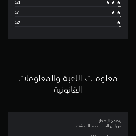
ط
ا
ل
ت
ق
ي
ي
معلومات اللعبة والمعلومات
م
القانونية
4
.
7
يتضمن الإصدار:
هورايزن الفجر الجديد المحسّنة
4