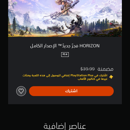
O
N
ف
ج
رٌ
ج
د
ي
دٌ
HORIZON فجرٌ جديدٌ™ الإصدار الكامل
™
ا
PS4
ل
إ
مضمنة
$39.99
ص
مخصوم من السعر الأصلي البالغ $39.99‏
د
اشترك في PlayStation Plus إضافي للوصول إلى هذه اللعبة ومئات
غيرها في كتالوج الألعاب
ا
ر
ا
اشترك
ل
ك
ا
م
ل
عناصر إضافية