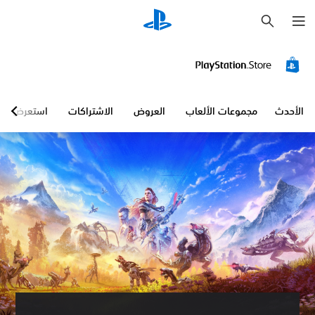
ب
ح
ث
الأحدث
مجموعات الألعاب
العروض
الاشتراكات
استعرض