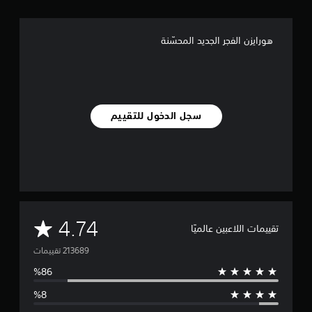
هورايزن الفجر الجديد المحسّنة
سجل الدخول للتقييم
م
4.74
تقييمات اللاعبين عالميًا
ت
و
س