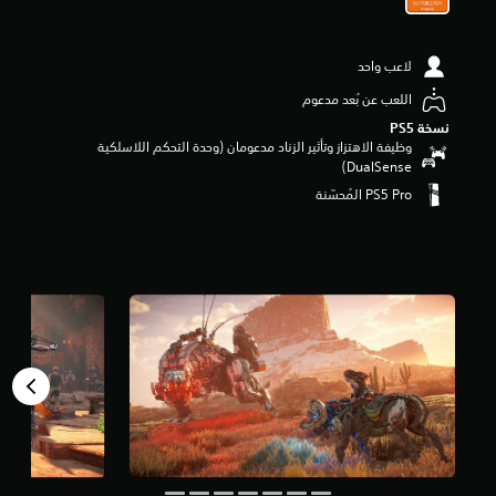
م
ن
5
لاعب واحد
ن
ج
اللعب عن بُعد مدعوم
و
نسخة PS5‏
م
وظيفة الاهتزاز وتأثير الزناد مدعومان (وحدة التحكم اللاسلكية
م
DualSense‏)
ن
إ
ج
م
ا
ل
ي
2
1
3
أ
ل
ف
م
ن
ا