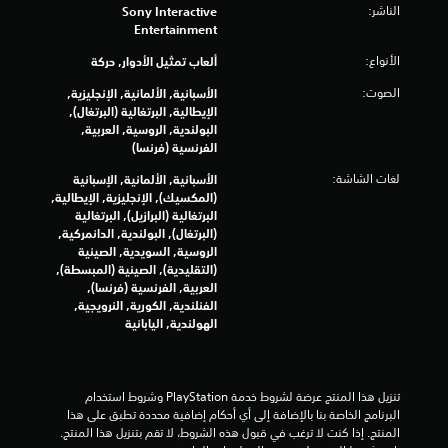
9
الناشر:
Sony Interactive
Entertainment
م
الأنواع:
ألعاب تمثيل الأدوار, حركة
ن
الصوت:
الأسبانية, الألمانية, الإنجليزية,
الإيطالية, البرتغالية (البرتغال),
ا
البولندية, الروسية, العربية,
الفرنسية (فرنسا)
ل
لغات الشاشة:
الأسبانية, الألمانية, الإسبانية
ت
(المكسيك), الإنجليزية, الإيطالية,
البرتغالية (البرازيل), البرتغالية
ق
(البرتغال), البولندية, الدانمركية,
الروسية, السويدية, الصينية
ي
(التقليدية), الصينية (المبسطة),
العربية, الفرنسية (فرنسا),
ي
الفنلندية, الكورية, النرويجية,
الهولندية, اليابانية
م
ا
تنزيل هذا المنتج عرضة لشروط خدمة‫ PlayStation وشروط استخدام 
ت
البرنامج الخاصة بنا بالإضافة إلى أي أحكام إضافية محددة تطبق على هذا 
المنتج. إذا كنت لا ترغب في قبول هذه الشروط، لا تقم بتنزيل هذا المنتج. 