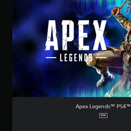
Apex Legends™‎ PS4™
PS4