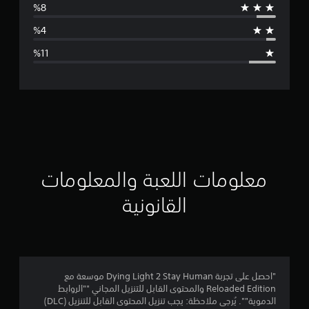
ط
ا
ل
ت
ق
ي
ي
معلومات اللعبة والمعلومات
م
القانونية
4
.
1
"احصل على تجربة Dying Light 2 Stay Human موسعة مع
Reloaded Edition والمحتوى القابل للتنزيل المجاني ""الروابط
ن
الدموية"". يُرجى ملاحظة: يجب تنزيل المحتوى القابل للتنزيل (DLC)