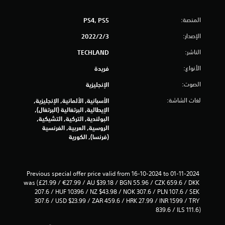
ن
المنصة:
PS4, PS5
ا
الإصدار:
3‏/2‏/2022
ل
الناشر:
TECHLAND
ت
الأنواع:
فريدة
ق
الصوت:
الإنجليزية
ي
لغات الشاشة:
الأسبانية, الألمانية, الإنجليزية,
الإيطالية, البرتغالية (البرتغال),
ي
البولندية, التركية, التشيكية,
الروسية, العربية, الفرنسية
م
(فرنسا), الكورية
ا
ت
Previous special offer price valid from 16-10-2024 to 01-11-2024 
was (£21.99 / €27.99 / AU $39.18 / BGN 55.96 / CZK 659.6 / DKK 
207.6 / HUF 10396 / NZ $43.98 / NOK 307.6 / PLN 107.6 / SEK 
307.6 / USD $23.99 / ZAR 459.6 / HRK 27.99 / INR 1599 / TRY 
839.6 / ILS 111.6)