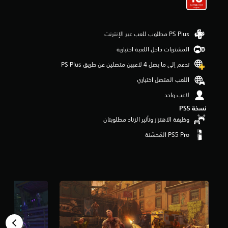
م
م
ن
5
ن
المشتريات داخل اللعبة اختيارية
ج
و
تدعم إلى ما يصل 4 لاعبين متصلين عن طريق PS Plus‏
م
اللعب المتصل اختياري
م
ن
لاعب واحد
إ
ج
نسخة PS5‏
م
وظيفة الاهتزاز وتأثير الزناد مطلوبتان
ا
ل
ي
3
9
أ
ل
ف
م
ن
ا