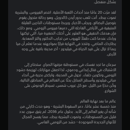
بشكل منفصل.
ج
لقد مرّت 20 عامًا منذ أحداث اللعبة الأصلية. انتصر الفيروس، والبشرية
و
تموت ببطء. أنت تلعب بدور أيدن كالدويل، وهو رحالة متجول يقوم
بتوصيل البضائع، ويجلب الأخبار، ويربط مستوطنات الناجين القليلة
م
المتبقية في الأراضي القاحلة التي دمرها فيروس الزومبي. ومع ذلك،
فإن هدفك الحقيقي هو العثور على أختك الصغيرة ميا، التي تركتها
م
وراءك عندما كنت طفلاً للهروب من تجارب الدكتور والتز المعذبة.
يطاردك الماضي، وتتخذ في النهاية قرارًا بمواجهته عندما تعلم أن ميا
ن
ربما لا تزال على قيد الحياة في فيليدور - آخر مدينة باقية على وجه
الأرض.
5
سرعان ما تجد نفسك في مستوطنة مزقها الصراع. ستحتاج إلى
ن
الاشتباك في قتال إبداعي ودموي، لذا اصقل مهاراتك لهزيمة حشود
الزومبي وتكوين حلفاء. تجول في المدينة، واركض بحرية في أنحاء
ج
مباني فيليدور وأسطح المنازل بحثًا عن الغنائم في المناطق النائية،
وكُن حذرًا من الليل. مع كل غروب شمس، تسيطر الوحوش على
الشوارع.
و
عالم ما بعد نهاية العالم
م
منذ خمسة عشر عامًا، دمر السقوط البشرية - وهو حدث كارثي من
شأنه أن يغير العالم إلى الأبد. بحلول عام 2036، لم يتبق سوى عدد
م
قليل من المستوطنات، وتموت البشرية ببطء، مما يفسح المجال
للأنواع الجديدة الموجودة - حشد من الزومبي القاسي.
ن