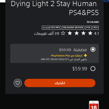
Dying Light 2 Stay Human 
PS4&PS5
TECHLAND
RELOADED EDITION
PS5
PS4
4.1
م
ت
و
س
مضمنة
$59.99
ط
مخصوم من السعر الأصلي البالغ $59.99‏
ا
مُضمَّنة مع PlayStation Plus‏
ينتهي العرض في 1‏/9‏/2026 08:00 AM UTC‏
ل
ت
$59.99
ق
ي
ي
م
اشترك
4
.
1
ن
ج
و