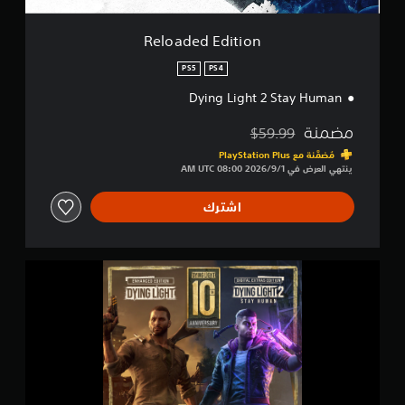
t
i
o
Reloaded Edition
n
PS5
PS4
Dying Light 2 Stay Human
مضمنة
$59.99
مخصوم من السعر الأصلي البالغ $59.99‏
مُضمَّنة مع PlayStation Plus‏
ينتهي العرض في 1‏/9‏/2026 08:00 AM UTC‏
اشترك
D
y
i
n
g
L
i
g
h