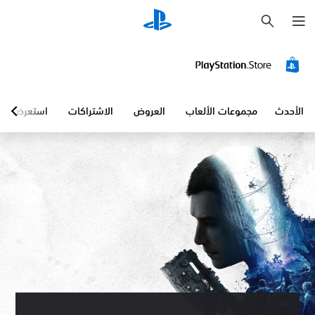
ب
ح
ث
الأحدث
مجموعات الألعاب
العروض
الاشتراكات
استعرض