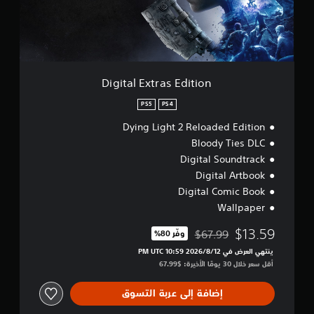
E
x
t
r
a
s
E
Digital Extras Edition
d
i
PS5
PS4
t
Dying Light 2 Reloaded Edition
i
o
Bloody Ties DLC
n
Digital Soundtrack
Digital Artbook
Digital Comic Book
Wallpaper
$13.59
$67.99
وفّر 80%‏
مخصوم من السعر الأصلي البالغ $67.99‏
ينتهي العرض في 12‏/8‏/2026 10:59 PM UTC‏
أقل سعر خلال 30 يومًا الأخيرة: $67.99‏
إضافة إلى عربة التسوق