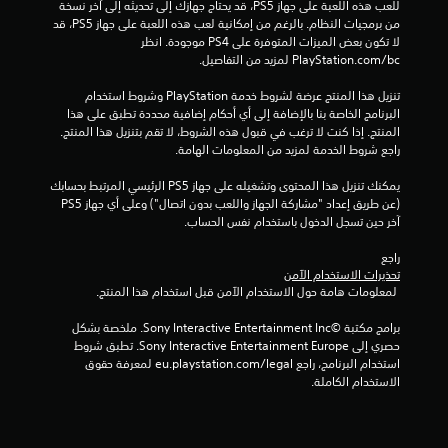
للعب هذه اللعبة على جهاز PS5، قد يحتاج جهازك إلى تحديثه إلى آخر نسخة 
من برمجيات النظام. بالرغم من إمكانية لعب هذه اللعبة على جهاز PS5، قد 
لا تكون بعض الميزات المتوفرة على PS4 موجودة. انظر 
‎PlayStation.com/bc لمزيد من التفاصيل.
تنزيل هذا المنتج عرضة لشروط خدمة‫ PlayStation وشروط استخدام 
البرنامج الخاصة بنا بالإضافة إلى أي أحكام إضافية محددة تطبق على هذا 
المنتج. إذا كنت لا ترغب في قبول هذه الشروط، لا تقم بتنزيل هذا المنتج. 
راجع شروط الخدمة لمزيد من المعلومات الهامة.
يمكنك تنزيل هذا المحتوى وتشغيله على جهاز PS5 الرئيسي المرتبط بحسابك 
(عن طريق إعداد "مشاركة الجهاز واللعب بدون اتصال") وعلى أي جهاز PS5 
آخر حين تسجل الدخول باستخدام نفس الحساب.
راجع 
تحذيرات الاستخدام الآمن
 لمعلومات هامة حول الاستخدام الآمن قبل استخدام هذا المنتج.
برامج مكتبة ©Sony Interactive Entertainment Inc. ملخصة بشكل 
حصري إلى Sony Interactive Entertainment Europe. تطبق شروط 
استخدام البرنامج، راجع eu.playstation.com/legal لمعرفة حقوق 
الاستخدام الكاملة.