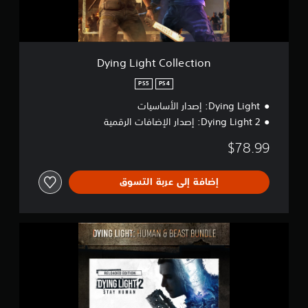
t
C
o
l
l
Dying Light Collection
e
c
PS5
PS4
t
Dying Light: إصدار الأساسيات
i
o
Dying Light 2: إصدار الإضافات الرقمية
n
$78.99
إضافة إلى عربة التسوق
D
y
i
n
g
L
i