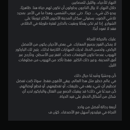
النهار للأحياء، والليل للمصابين
إ
خلال النهار، لا يزال الناجون يحاولون أن تكون لهم حياة هنا. ظاهريًا،
يبدو كل شيء... جيدًا. حتى غروب الشمس، وهذا ما في الأمر. بمجرد
ج
تلاشي الضوء، يستولى سكان المدينة الآخرون الأكثر ترويعًا على
الشوارع. إذا لم تكن يقظًا وبقيت بالخارج لفترة طويلة في الظلام،
م
فقد لا تعود أبدًا.
ا
عليك بالحركة للنجاة
لا يمكن الفوز بجميع المعارك. في بعض الأحيان يكون من الأفضل
ل
الركض، ولحسن الحظ، لديك المهارات اللازمة لذلك. يتيح لك الباركور
الهروب عندما تكون التوقعات ضدك. اقفز بين الأسطح، وتأرجح عبر
ي
أفق المدينة، وغير ذلك الكثير. فقط تأكد من الهروب من مخلوقات
الليل.
3
كُن وحشيًا ومُبدعًا حيال ذلك
9
في عالم خطير مثل هذا العالم، يبقى الأقوى فقط. سواءً كنت تفضل
تحطيم أي شيء يقف في طريقك، أو تقطيعهم، أو قطع أوصالهم،
1
كُن مبدعًا في ذلك! قد يبقيك الجمع بين القتال والباركور لدرء أي
شكل من أشكال الخطر على قيد الحياة.
3
أربعة رحالة أفضل من واحد
2
النجاة في فيليدور أسهل مع الأصدقاء. كوّن ف
م