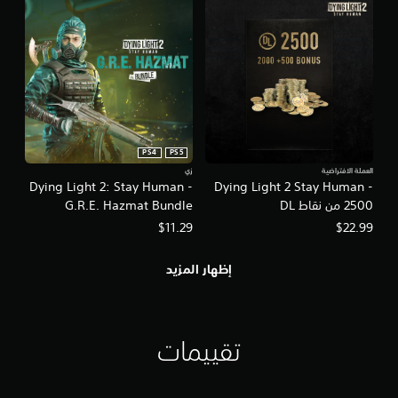
PS4
PS5
العملة الافتراضية
زي
Dying Light 2: Stay Human -
Dying Light 2 Stay Human -
2500 من نقاط DL
G.R.E. Hazmat Bundle
$11.29
$22.99
إظهار المزيد
تقييمات