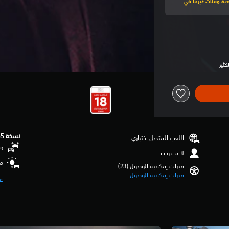
لى هذه اللعبة ومئات غيرها في
نسخة PS5‏
اللعب المتصل اختياري
وظ
لاعب واحد
مس
ميزات إمكانية الوصول (23)‏
ميزات إمكانية الوصول
ع