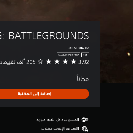
: BATTLEGROUNDS
KRAFTON, Inc.
PS5
3.92
م
ت
و
مجاناً
س
ط
ا
إضافة إلى المكتبة
ل
ت
ق
ي
ي
المشتريات داخل اللعبة اختيارية
م
اللعب عبر الإنترنت مطلوب
3