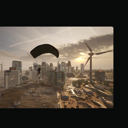
.
9
2
ن
ج
و
م
م
ن
5
ن
ج
و
م
م
ن
إ
ج
م
ا
ل
ي
2