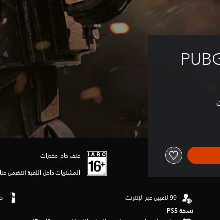
PUBG
عنف حاد, مخدرات
المشتريات داخل اللعبة (تتضمن عنا
نسخة PS5‏