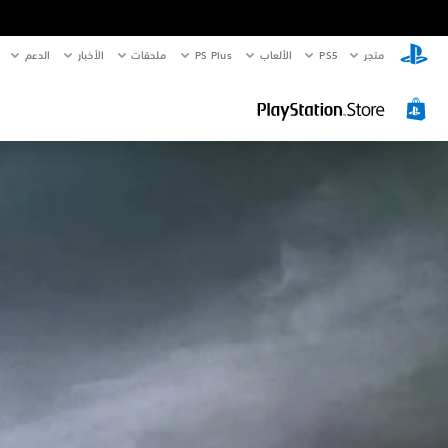
متجر
PS5‏
الألعاب
PS Plus
ملحقات
الأخبار
الدعم