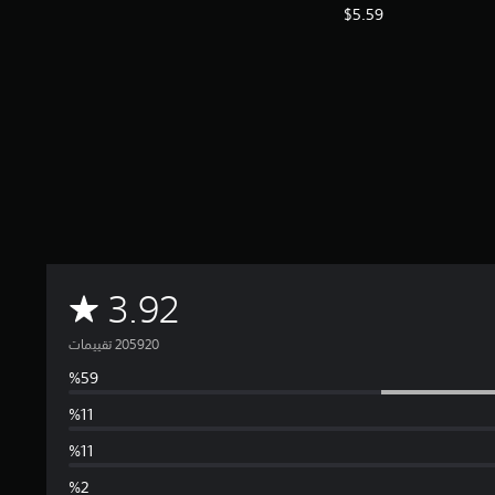
$5.59
م
3.92
ت
و
س
ط