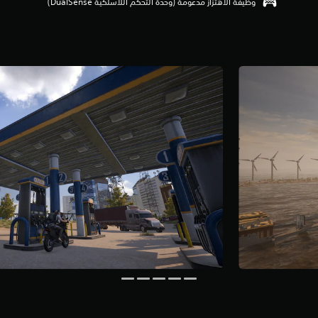
وظيفة الاهتزاز مدعومة (وحدة التحكم اللاسلكية DualSense‏)