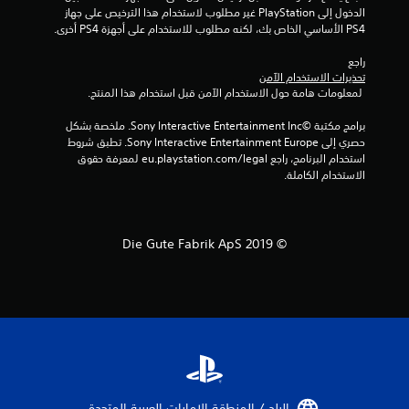
5
الدخول إلى PlayStation غير مطلوب لاستخدام هذا الترخيص على جهاز 
PS4 الأساسي الخاص بك، لكنه مطلوب للاستخدام على أجهزة PS4 أخرى.
م
راجع 
تحذيرات الاستخدام الآمن
ن
 لمعلومات هامة حول الاستخدام الآمن قبل استخدام هذا المنتج.
ا
برامج مكتبة ©Sony Interactive Entertainment Inc. ملخصة بشكل 
حصري إلى Sony Interactive Entertainment Europe. تطبق شروط 
ل
استخدام البرنامج، راجع eu.playstation.com/legal لمعرفة حقوق 
الاستخدام الكاملة.
ت
ق
© 2019 Die Gute Fabrik ApS
ي
ي
م
ا
ت
البلد / المنطقة الإمارات العربية المتحدة‏