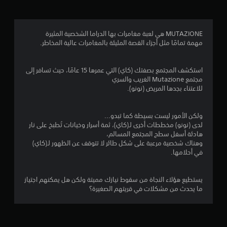
.
5
MUTAZIONE هي لعبة مغامرات بها الدراما الشخصية المثيرة
مهمة تمامًا مثل أجزاء القصة المليئة بالمغامرات عالية المخاطر.
1
ن
استكشف المجتمع بصفتك (كاي) التي عمرها 15 عامًا، حيث تسافر إلى
مجتمع Mutazione الغريب والسري
ج
للاعتناء بجدها المريض (نونو).
و
ولكن الأمور ليست بسيطة كما تبدو...
م
لدى (نونو) مخططات أخرى لـ(كاي)، ثمة أسرار وخيانات تُطبخ على نار
هادئة أسفل سطح المجتمع المسالم،
م
وهناك شخصية مرعبة على شكل طائر لا تتوقف عن الظهور لـ(كاي)
في أحلامها.
ن
5
يستطيع هؤلاء النجاة من سقوط نيازك مميتة ولكن هل يمكنهم اجتياز
ما يحدث من مشكلات في قريتهم الصغيرة؟
ن
ج