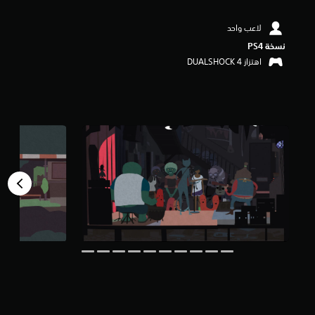
م
ن
لاعب واحد
5
نسخة PS4‏
ن
ج
اهتزاز DUALSHOCK 4‏
و
م
م
ن
إ
ج
م
ا
ل
ي
2
1
5
م
ن
ا
ل
ت
ق
ي