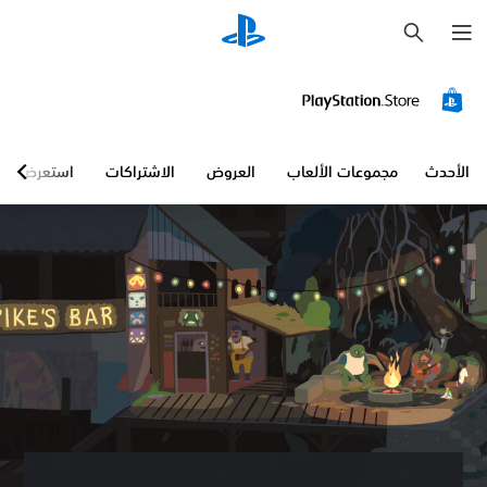
ب
ح
ث
الأحدث
مجموعات الألعاب
العروض
الاشتراكات
استعرض