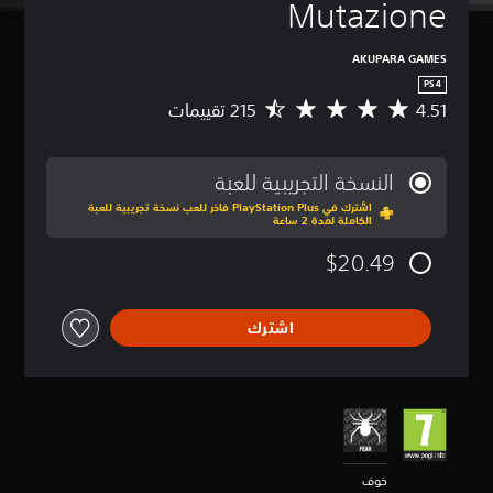
Mutazione
AKUPARA GAMES
PS4
4.51
م
ت
و
س
النسخة التجريبية للعبة
ط
اشترك في PlayStation Plus فاخر للعب نسخة تجريبية للعبة
ا
الكاملة لمدة 2 ساعة
ل
ت
$20.49
ق
ي
ي
اشترك
م
4
.
5
1
ن
ج
و
خوف
م