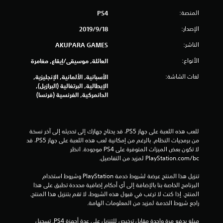
و
المنصة:
PS4
م
الإصدار:
18‏/9‏/2019
الناشر:
م
AKUPARA GAMES
الأنواع:
العائلة, موسيقى/إيقاع, مغامرة
ن
لغات الشاشة:
الأسبانية, الألمانية, الإنجليزية,
إ
الإيطالية, البرتغالية (البرازيل),
الدانمركية, الفرنسية (فرنسا)
ج
م
للعب هذه اللعبة على جهاز PS5، قد يحتاج جهازك إلى تحديثه إلى آخر نسخة 
ا
من برمجيات النظام. بالرغم من إمكانية لعب هذه اللعبة على جهاز PS5، قد 
لا تكون بعض الميزات المتوفرة على PS4 موجودة. انظر 
ل
‎PlayStation.com/bc لمزيد من التفاصيل.
ي
تنزيل هذا المنتج عرضة لشروط خدمة‫ PlayStation وشروط استخدام 
البرنامج الخاصة بنا بالإضافة إلى أي أحكام إضافية محددة تطبق على هذا 
2
المنتج. إذا كنت لا ترغب في قبول هذه الشروط، لا تقم بتنزيل هذا المنتج. 
راجع شروط الخدمة لمزيد من المعلومات الهامة.
1
مبلغ يدفع مرة واحدة مقابل ترخيص للتنزيل على عدة أجهزة PS4. تسجيل 