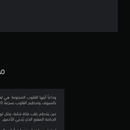
مع
وداعاً أيتها القلوب المجنونة' هي ل
بالسيوف وتحطيم القلوب بسرعة 200 ميل في الساعة.
حين يتحطم قلب فتاة شابة، يختل توا
الدراجة المقنع الذي يُدعى الأحمق.