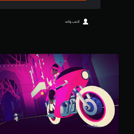
ت
ق
ي
ي
لاعب واحد
م
4
.
4
7
ن
ج
و
م
م
ن
5
ن
ج
و
م
م
ن
إ