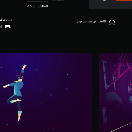
العناصر العنيفة
نسخة PS4‏
اللعب عن بُعد مدعوم
اهتزا