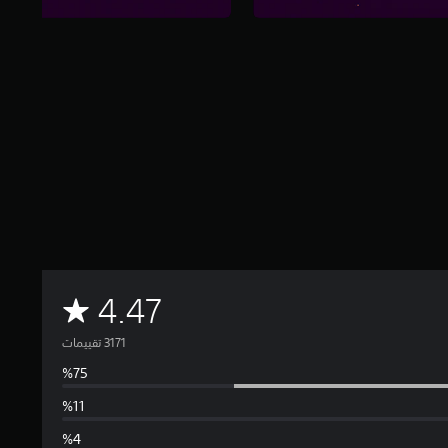
م
4.47
ت
و
س