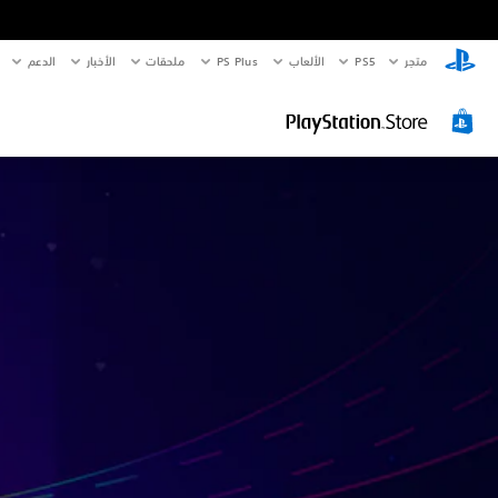
متجر
PS5‏
الألعاب
PS Plus
ملحقات
الأخبار
الدعم