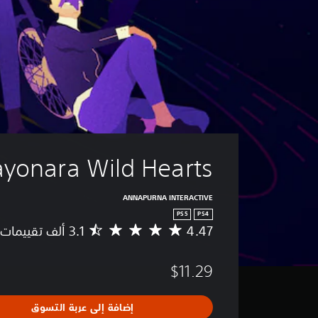
ayonara Wild Hearts
ANNAPURNA INTERACTIVE
PS5
PS4
4.47
م
ت
و
$11.29
س
ط
ا
إضافة إلى عربة التسوق
ل