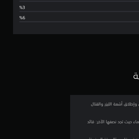
ط
ا
ل
ت
ق
ي
ة
ي
م
 وإطلاق أشعة الليزر والقتال
4
ء حيث تجد نصفها الآخر: قائد
.