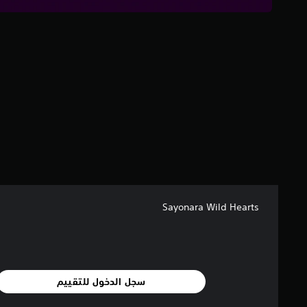
ج
م
ا
ل
ي
3
.
1
أ
ل
ف
م
ن
ا
ل
Sayonara Wild Hearts
ت
ق
ي
ي
م
ا
سجل الدخول للتقييم
ت