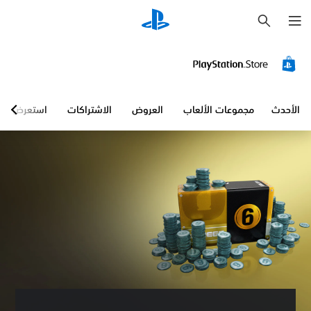
ب
ح
ث
الأحدث
مجموعات الألعاب
العروض
الاشتراكات
استعرض