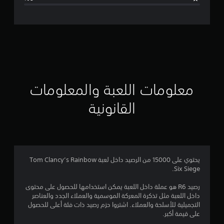
ل
ت
ق
ي
ي
معلومات اللعبة والمعلومات
م
القانونية
4
.
4
يحتوي على 15000 من الرصيد داخل لعبة Tom Clancy’s Rainbow
Six Siege.
3
رصيد R6 هو عملة داخل اللعبة يمكن استخدامها للحصول على محتوى
ن
داخل اللعبة مثل تذكرة المعركة الموسمية والعملاء الجدد والعناصر
التجميلية للأسلحة والعملاء. اشتروا حزم رصيد ذات فئة أعلى للحصول
ج
على قيمة أكبر.