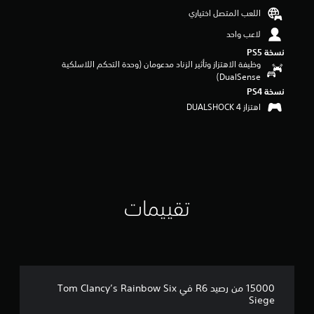
م
اللعب المتصل اختياري
ن
5
لاعب واحد
ن
نسخة PS5‏
ج
وظيفة الاهتزاز وتأثير الزناد مدعومان (وحدة التحكم اللاسلكية
و
DualSense‏)
م
نسخة PS4‏
م
اهتزاز DUALSHOCK 4‏
ن
إ
ج
م
ا
ل
ي
7
تقييمات
م
ن
ا
ل
ت
ق
ي
15000 من رصيد R6 في Tom Clancy’s Rainbow Six
ي
Siege
م