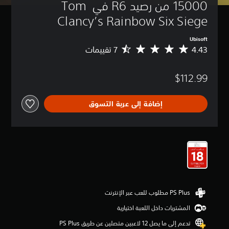
15000 من رصيد R6 في Tom 
Clancy’s Rainbow Six Siege
Ubisoft
4.43
م
ت
و
$112.99
س
ط
ا
إضافة إلى عربة التسوق
ل
ت
ق
ي
ي
م
4
.
4
3
ن
ج
المشتريات داخل اللعبة اختيارية
و
تدعم إلى ما يصل 12 لاعبين متصلين عن طريق PS Plus‏
م