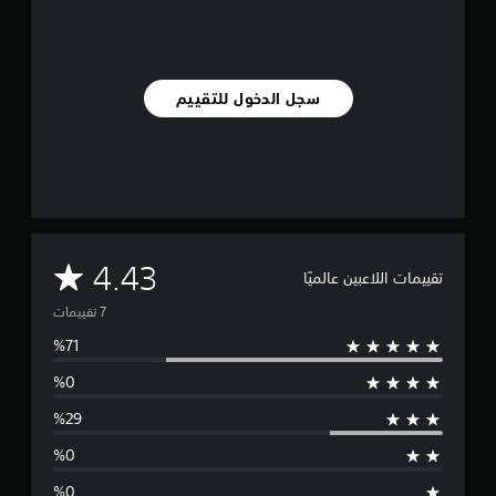
ا
ت
سجل الدخول للتقييم
م
4.43
تقييمات اللاعبين عالميًا
ت
و
س
ط
ا