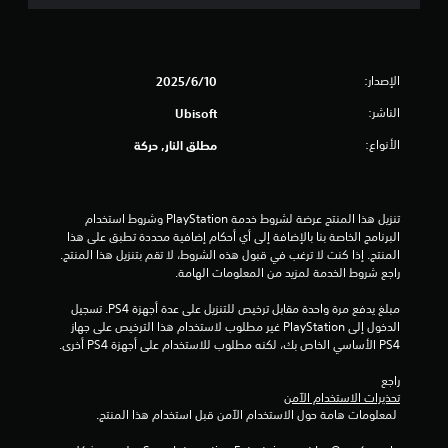
و
م
الإصدار:
10‏/6‏/2025
م
الناشر:
Ubisoft
ن
الأنواع:
مطلق النار, حركة
5
ن
تنزيل هذا المنتج عرضة لشروط خدمة‫ PlayStation وشروط استخدام 
ج
البرنامج الخاصة بنا بالإضافة إلى أي أحكام إضافية محددة تطبق على هذا 
المنتج. إذا كنت لا ترغب في قبول هذه الشروط، لا تقم بتنزيل هذا المنتج. 
و
راجع شروط الخدمة لمزيد من المعلومات الهامة.
م
مبلغ يدفع مرة واحدة مقابل ترخيص للتنزيل على عدة أجهزة PS4. تسجيل 
الدخول إلى PlayStation غير مطلوب لاستخدام هذا الترخيص على جهاز 
م
PS4 الأساسي الخاص بك، لكنه مطلوب للاستخدام على أجهزة PS4 أخرى.
ن
راجع 
تحذيرات الاستخدام الآمن
 لمعلومات هامة حول الاستخدام الآمن قبل استخدام هذا المنتج.
إ