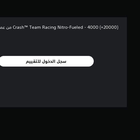
إ
ج
م
ا
ل
Crash™ Team Racing Nitro-Fueled - 4000 (+20000) من عملات وامبا
ي
5
م
ن
ا
سجل الدخول للتقييم
ل
ت
ق
ي
ي
م
ا
ت