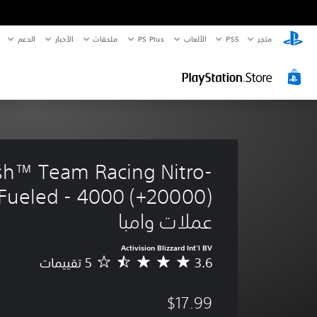
متجر
PS5‏
الألعاب
PS Plus
ملحقات
الأخبار
الدعم
sh™ Team Racing Nitro-
عملات وامبا
Activision Blizzard Int'l BV
3.6
م
ت
و
$17.99
س