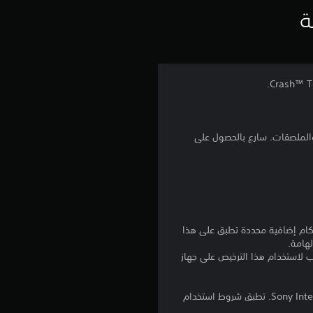
ي
ة
ي
م
3
.
والملصقات. سارع بالحصول على
6
ن
ج
نا بالإضافة إلى أي أحكام إضافية محددة تطبق على هذا
لهامة.
و
للتنزيل على عدة أجهزة PS4. تسجيل الدخول إلى PlayStation Network غير مطلوب لاستخدام هذا الترخيص على جهاز
م
برامج مكتبة ©Sony Interactive Entertainment Inc. ملخصة بشكل حصري إلى Sony Interactive Entertainment Europe. تطبق شروط استخدام
م