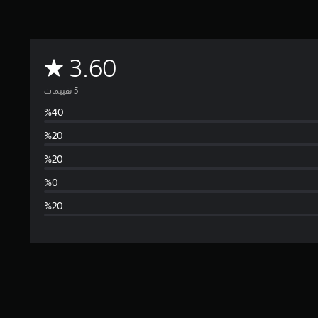
م
3.60
ت
و
س
ط
ا
ل
ت
ق