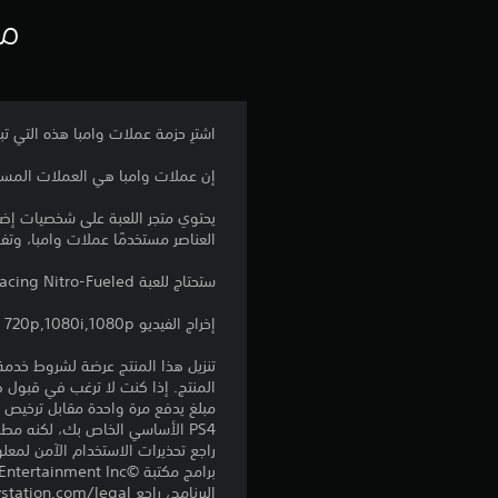
مع
اشترِ حزمة عملات وامبا هذه التي تبلغ قيمتها 20000 عملة (+4000 إضافية)* من أجل -Fueled
إن عملات وامبا هي العملات المستخد
يحتوي متجر اللعبة على شخصيات إض
العناصر مستخدمًا عملات وامبا، وتفاخ
ستحتاج للعبة Crash™ Team Racing Nitro-Fueled، والتي تباع منفصلة.
إخراج الفيديو 720p,1080i,1080p
المنتج. إذا كنت لا ترغب في قبول ه
PS4 الأساسي الخاص بك، لكنه مطلوب للاستخدام على أجهزة PS4 أخرى.
راجع تحذيرات الاستخدام الآمن لمعل
البرنامج، راجع eu.playstation.com/legal لمعرفة حقوق الاستخدام الكاملة.