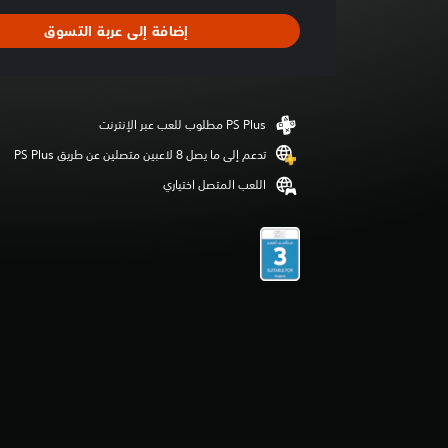
ط
ا
إضافة إلى عربة التسوق
ل
ت
ق
ي
ي
م
3
تدعم إلى ما يصل 8 لاعبين متصلين عن طريق PS Plus‏
.
اللعب المتصل اختياري
6
ن
ج
و
م
م
ن
5
ن
ج
و
م
م
ن