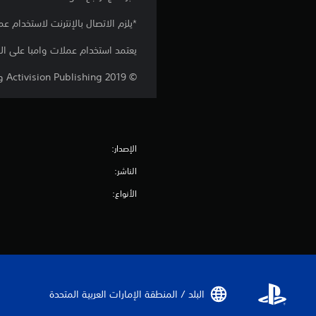
*يلزم الاتصال بالإنترنت لاستخدام عم
يعتمد استخدام عملات وامبا على الم
© 2019 Activision Publishing وACTIVISION وCRASH وCRASH TEAM RACING علامات تجارية لشركة Activision Publishing.
الإصدار:
الناشر:
الأنواع:
البلد / المنطقة الإمارات العربية المتحدة‏