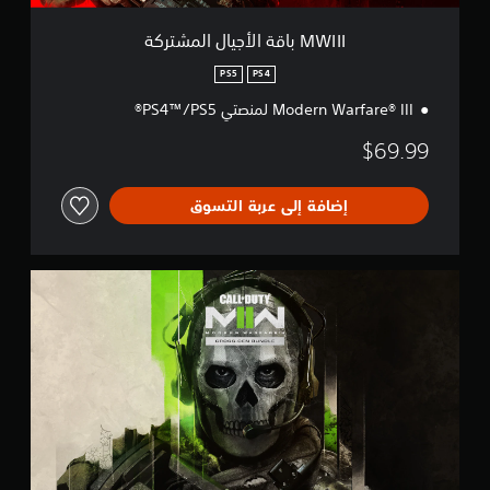
ج
ي
MWIII باقة الأجيال المشتركة
ا
ل
PS5
PS4
ا
Modern Warfare® III لمنصتي PS4™/PS5®
ل
م
$69.99
ش
ت
ر
إضافة إلى عربة التسوق
ك
ة
M
W
I
I
ب
ا
ق
ة
ا
ل
أ