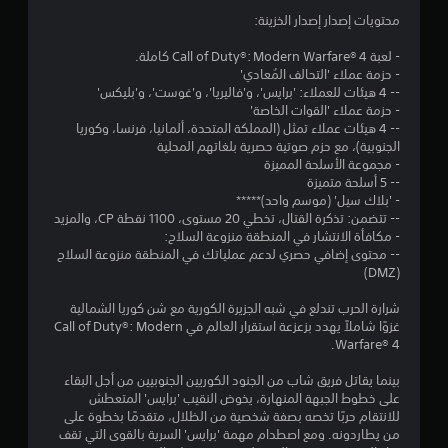
محتويات إصدار إصدار الخزينة:
- لعبة Call of Duty®: Modern Warfare® 4 كاملة.
- حزمة عملاء 'التحالف المُعادي'
-- 4 هيئات للعملاء: 'برايس'، و'فاليريا'، و'غوست'، و'بليكس'
- حزمة عملاء 'القوات الخاصة'
-- 4 هيئات عملاء تمثل (المملكة المتحدة، ألمانيا، فرنسا، وكوريا
الجنوبية)، مع حزم صوتية حصرية بلغاتهم المحلية
- مجموعة الأسلحة المميزة
-- 5 أسلحة متميزة
- 'بلاك سيل' (موسم واحد)*****
-- تتضمن: تذكرة القتال، تخطي 20 مستوى، 1100 نقطة CP، والمزيد
- مكافأة الانتشار في المنطقة منزوعة السلاح:
-- محتوى إضافي حصري لدعم عملياتك في المنطقة منزوعة السلاح
(DMZ)
شرارة الحرب تندلع في شبه الجزيرة الكورية مع شن كوريا الشمالية
غزوًا شاملاً يهدد بزعزعة استقرار العالم في Call of Duty®: Modern
Warfare® 4.
بينما يقاتل فريق شاب من الجنود الكوريين الجنوبيين من أجل البقاء
على خطوط الجبهة المنهارة، يخوض النقيب 'برايس' المتعطش
للانتقام حربًا تخصه بصفة شخصية من الظلال، متقدمًا بخطوة على
من يطاردونه. ومع اصطدام مهمة 'برايس' السرية بالقوى التي تقف