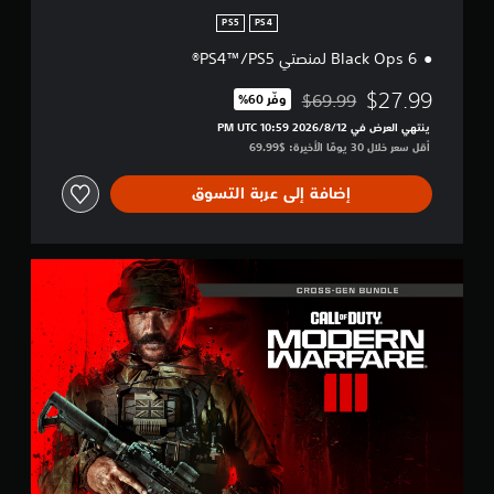
ت
PS5
PS4
ر
Black Ops 6 لمنصتي PS4™/PS5®
ك
ة
$27.99
$69.99
-
وفّر 60%‏
مخصوم من السعر الأصلي البالغ $69.99‏
B
ينتهي العرض في 12‏/8‏/2026 10:59 PM UTC‏
O
أقل سعر خلال 30 يومًا الأخيرة: $69.99‏
6
إضافة إلى عربة التسوق
M
W
I
I
I
ب
ا
ق
ة
ا
ل
أ