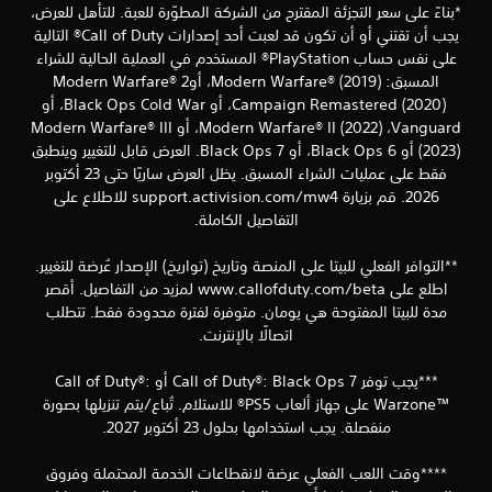
*بناءً على سعر التجزئة المقترح من الشركة المطوّرة للعبة. للتأهل للعرض،
يجب أن تقتني أو أن تكون قد لعبت أحد إصدارات Call of Duty® التالية
على نفس حساب PlayStation® المستخدم في العملية الحالية للشراء
المسبق: Modern Warfare® (2019)‎،‏‏ أوModern Warfare® 2
Campaign Remastered (2020) ‎،‏‏ أو‏‏ Black Ops Cold War،‏‏ أو
Vanguard،‏ Modern Warfare® II (2022)‎‏‏‎، أو Modern Warfare® III
(2023)‎‏‏ أو Black Ops 6،‏‏ أو Black Ops 7. العرض قابل للتغيير وينطبق
فقط على عمليات الشراء المسبق. يظل العرض ساريًا حتى 23 أكتوبر
2026. قم بزيارة support.activision.com/mw4 للاطلاع على
التفاصيل الكاملة.
**التوافر الفعلي للبيتا على المنصة وتاريخ (تواريخ) الإصدار عُرضة للتغيير.
اطلع على www.callofduty.com/beta لمزيد من التفاصيل. أقصر
مدة للبيتا المفتوحة هي يومان. متوفرة لفترة محدودة فقط. تتطلب
اتصالًا بالإنترنت.
***يجب توفر Call of Duty®: Black Ops 7 أو Call of Duty®:
Warzone™‎ على جهاز ألعاب PS5® للاستلام. تُباع/يتم تنزيلها بصورة
منفصلة. يجب استخدامها بحلول 23 أكتوبر 2027.
****وقت اللعب الفعلي عرضة لانقطاعات الخدمة المحتملة وفروق