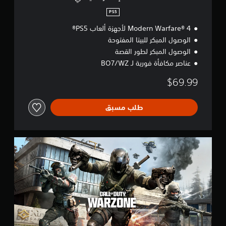
ي
ا
PS5
س
Modern Warfare® 4 لأجهزة ألعاب PS5®
ي
الوصول المبكر للبيتا المفتوحة
الوصول المبكر لطور القصة
عناصر مكافأة فورية لـ BO7/WZ
$69.99
طلب مسبق
C
a
l
l
o
f
D
u
t
y