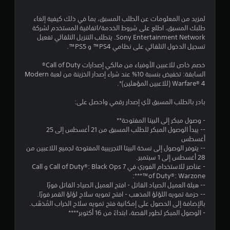
لمزيد من المعلومات عن الطلب المسبق، بما في ذلك كيفية إلغاء
طلبك المسبق، اطلع على شروط الخدمة/اتفاقية المستخدم لشركة
Sony Entertainment Network. يتطلب التنزيل التلقائي تفعيل
تسجيل الدخول التلقائي على نظامي PS4™ و PS5™.
خصم خاص للاعبين الأوفياء من مالكي إصدارات Call of Duty®
السابقة: تخفيض بنسبة 10% عند شراء إصدار الخزينة من لعبة Modern
Warfare® 4 (للاعبين المؤهلين)*.
بادر بالطلب المسبق لأي إصدار رقمي واحصل على:
- وصول مبكر إلى البيتا المفتوحة**
-- يبدأ الوصول المبكر للطلب المسبق من 21 أغسطس إلى 25
أغسطس
-- يتوفر الوصول إلى نسخة البيتا التجريبية المفتوحة لجميع اللاعبين من
28 أغسطس إلى 1 سبتمبر.
- عناصر للاستخدام الفوري في Call of Duty®: Black Ops 7 و Call
of Duty®: Warzone™***:
-- هيئة العميل الصياد القاتل - افتح العميل الصياد القاتل فورًا
-- حزمة تمويه اللؤلؤ المذهب - افتح تمويه سلاح لؤلؤ القمر فورًا.
بالإضافة إلى الحصول على إمكانية فتح تمويه سلاح الخراب المُذهّب.
- الوصول المبكر لطور القصة، ابتداءً من 16 أكتوبر****