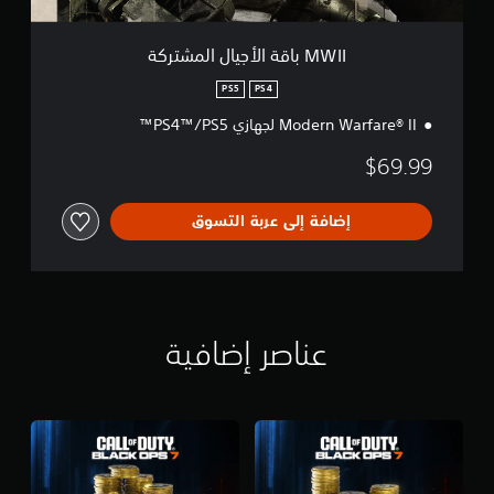
ج
ي
ا
MWII باقة الأجيال المشتركة
ل
ا
PS5
PS4
ل
Modern Warfare® II لجهازي PS4™/PS5™
م
ش
$69.99
ت
ر
ك
إضافة إلى عربة التسوق
ة
عناصر إضافية