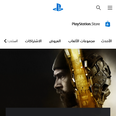
ب
ح
ث
الأحدث
مجموعات الألعاب
العروض
الاشتراكات
استعرض