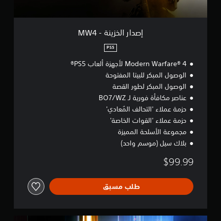
ن
ة
-
M
إصدار الخزينة - MW4
W
4
PS5
Modern Warfare® 4 لأجهزة ألعاب PS5®
الوصول المبكر للبيتا المفتوحة
الوصول المبكر لطور القصة
عناصر مكافأة فورية لـ BO7/WZ
حزمة عملاء 'التحالف المُعادي'
حزمة عملاء 'القوات الخاصة'
مجموعة الأسلحة المميزة
بلاك سيل (موسم واحد)
$99.99
طلب مسبق
إ