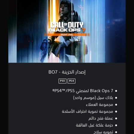
ص
د
ا
ر
ا
ل
خ
ز
ي
ن
ة
-
B
إصدار الخزينة - BO7
O
7
PS5
PS4
Black Ops 7 لمنصتي PS4™/PS5®
بلاك سيل (موسم واحد)
مجموعة العملاء
مجموعة تموية احتراف الأسلحة
عملة فتح دائم
حزمة علكة غبل الفائقة
تمويه سلاح