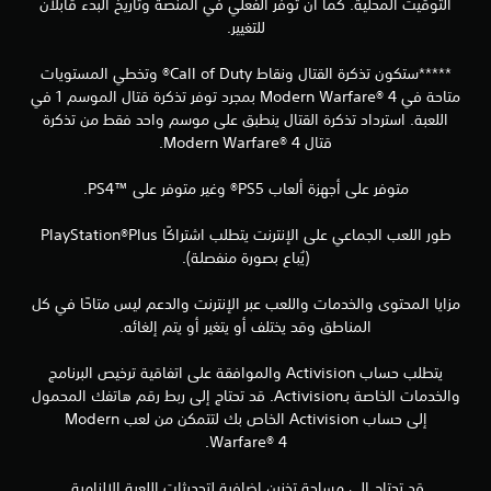
التوقيت المحلية. كما أن توفر الفعلي في المنصة وتاريخ البدء قابلان
للتغيير.
*****ستكون تذكرة القتال ونقاط Call of Duty® وتخطي المستويات
متاحة في Modern Warfare® 4 بمجرد توفر تذكرة قتال الموسم 1 في
اللعبة. استرداد تذكرة القتال ينطبق على موسم واحد فقط من تذكرة
قتال Modern Warfare® 4.
متوفر على أجهزة ألعاب PS5® وغير متوفر على PS4™‎.
(يُباع بصورة منفصلة).
مزايا المحتوى والخدمات واللعب عبر الإنترنت والدعم ليس متاحًا في كل
المناطق وقد يختلف أو يتغير أو يتم إلغائه.
يتطلب حساب Activision والموافقة على اتفاقية ترخيص البرنامج
والخدمات الخاصة بـActivision. قد تحتاج إلى ربط رقم هاتفك المحمول
إلى حساب Activision الخاص بك لتتمكن من لعب Modern
Warfare® 4.
قد تحتاج إلى مساحة تخزين إضافية لتحديثات اللعبة الإلزامية.