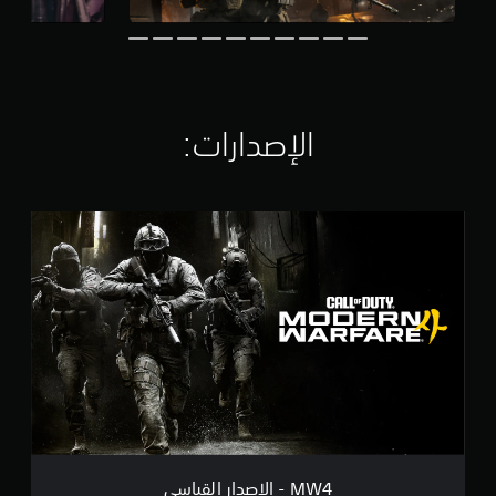
الإصدارات:‏
M
W
4
-
ا
ل
إ
ص
د
ا
ر
ا
ل
ق
MW4 - الإصدار القياسي