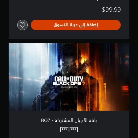
$99.99
إضافة إلى عربة التسوق
ب
ا
ق
ة
ا
ل
أ
ج
ي
ا
ل
ا
ل
م
باقة الأجيال المشتركة - BO7
ش
ت
PS5
PS4
ر