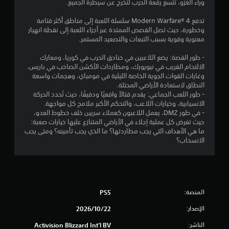
وراء الغزو، تتسع رقعة الحرب لتخرج عن سيطرة الجميع.
تدفع Modern Warfare® 4 سلسلة اللعبة إلى مناطق أكثر قتامة
وخطورة، حيث تصل القصص الممتدة عبر أجزاء اللعبة إلى نقطة انهيار
معنوية وقوية بسبب التبعات والتصعيد المستمر.
- طور القصة: يضع اللاعبين في خنادق الحرب في كوريا، ومعارك
الالتحام القريب في نيويورك، ومطاردات الأكشن الصاخب في باريس،
وغارات القوات الجوية الخاصة الليلية في مومباي، وهجمات واسعة
النطاق لاستعادة الأراضي المحتلة.
- طور اللعب الجماعي: يقدم قتالاً واقعيًا ودقيقًا، حيث تُحدد الحركة
الانسيابية، وخيارات اللاعب، والتحكم الأكبر ملامح كل مواجهة.
- في طور DMZ، يعمل اللاعبون كعملاء سريين خلف خطوط العدو،
حيث تفرض كل عملية إجلاء في الأراضي المتنازع عليها خيارات صعبة:
ما هي الأهداف التي يجب مطاردتها؟ ما الذي يجب تأمينه؟ ومتى يجب
الانسحاب؟
المنصة:
PS5
الإصدار:
22‏/10‏/2026
الناشر:
Activision Blizzard Int'l BV