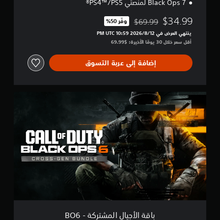
Black Ops 7 لمنصتي PS4™/PS5®
ك
ة
$34.99
$69.99
-
وفّر 50%‏
مخصوم من السعر الأصلي البالغ $69.99‏
B
ينتهي العرض في 12‏/8‏/2026 10:59 PM UTC‏
O
أقل سعر خلال 30 يومًا الأخيرة: $69.99‏
7
إضافة إلى عربة التسوق
ب
ا
ق
ة
ا
ل
أ
ج
ي
ا
ل
ا
ل
م
باقة الأجيال المشتركة - BO6
ش