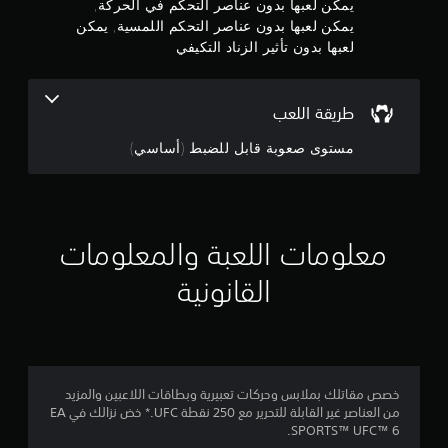
يمكن لعبها بدون عناصر التحكم في الحركة,
ن
ا
يمكن لعبها بدون عناصر التحكم اللمسية, يمكن
ج
لعبها بدون تأثير الزناد التكيفي
5
ة
إ
ن
ل
ى
طريقة اللعب
ج
ا
س
مستوى صعوبة قابل للضبط (أساسي)
ت
و
خ
د
م
ا
م
م
معلومات اللعبة والمعلومات
ع
ن
ن
القانونية
ا
ص
إ
ر
ا
ج
ل
ت
م
خصص مقاتلك بملابس وحركات تعبيرية وبطاقات اللاعبين والمزيد
ح
من العناصر غير القابلة للتحرير مع 250 نقطة UFC.* خض نزالك في EA
ك
ا
SPORTS™ UFC™ 6.
م