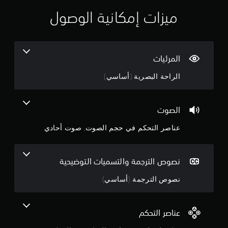
م
ي
س
ميزات إمكانية الوصول
ي
م
ة
ي
ن
م
المرئيات
ك
ج
ن
الراحة البصرية (أساسي)
ك
م
ل
ع
ة
ب
الصوت
ا
و
ل
عناصر التحكم في حجم الصوت, صوت أحادي
ل
ا
ع
ب
ح
نصوص الترجمة والتسميات التوضيحية
ة
ب
د
نصوص الترجمة (أساسي)
د
و
ة
ن
ا
عناصر التحكم
م
ل
ح