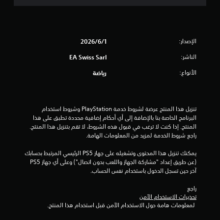
ا
ل
ل
ل
ي
م
س
1
الإصدار:
1‏/6‏/2026
ي
ة
الناشر:
EA Swiss Sarl
م
.
الأنواع:
رياضة
ن
ي
م
ا
ك
تنزيل هذا المنتج عرضة لشروط خدمة‫ PlayStation وشروط استخدام 
ل
ن
البرنامج الخاصة بنا بالإضافة إلى أي أحكام إضافية محددة تطبق على هذا 
ل
المنتج. إذا كنت لا ترغب في قبول هذه الشروط، لا تقم بتنزيل هذا المنتج. 
ت
ع
راجع شروط الخدمة لمزيد من المعلومات الهامة.
ب
ق
يمكنك تنزيل هذا المحتوى وتشغيله على جهاز PS5 الرئيسي المرتبط بحسابك 
ه
(عن طريق إعداد "مشاركة الجهاز واللعب بدون اتصال") وعلى أي جهاز PS5 
ا
ي
آخر حين تسجل الدخول باستخدام نفس الحساب.
ب
د
ي
راجع 
و
تحذيرات الاستخدام الآمن
ن
م
 لمعلومات هامة حول الاستخدام الآمن قبل استخدام هذا المنتج.
ت