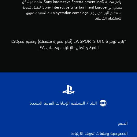
ا
برامج مكتبة ©Sony Interactive Entertainment Inc. ملخصة بشكل 
أ
حصري إلى Sony Interactive Entertainment Europe. تطبق شروط 
ث
استخدام البرنامج، راجع eu.playstation.com/legal لمعرفة حقوق 
ت
ي
الاستخدام الكاملة.
ر
ا
ل
ز
*يلزم توفر EA SPORTS UFC 6 (تُباع بصورة منفصلة) وجميع تحديثات
ن
اللعبة واتصال بالإنترنت وحساب EA.
ا
د
ا
ل
ت
ك
ي
ف
ي
البلد / المنطقة الإمارات العربية المتحدة‏
ي
م
ك
الدعم
ن
ك
الخصوصية وملفات تعريف الارتباط
ل