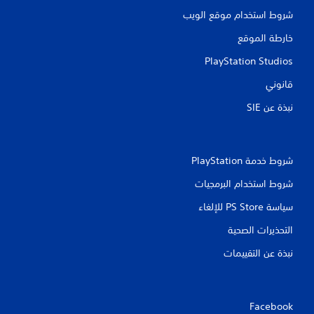
ع
شروط استخدام موقع الويب
ب
ا
خارطة الموقع
ل
ل
PlayStation Studios
ع
ب
قانوني
ة
نبذة عن SIE‏
ب
د
و
ن
ت
شروط خدمة PlayStation‏
ش
شروط استخدام البرمجيات
غ
ي
سياسة PS Store للإلغاء
ل
ا
التحذيرات الصحية
ل
م
نبذة عن التقييمات
ق
ا
و
م
Facebook
ة