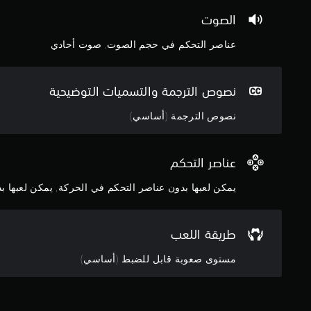
.
ء
ه
ب
م
الصوت
ي
ص
ن
م
ر
عناصر التحكم في حجم الصوت, صوت أحادي
ك
ك
ي
ل
ن
.
س
ل
م
نصوص الترجمة والتسميات التوضيحية
ع
ا
ع
ب
نصوص الترجمة (أساسي)
ة
ه
.
ا
ب
عناصر التحكم
د
يمكن لعبها بدون عناصر التحكم في الحركة, يمكن لعبها بدو
و
ن
ع
طريقة اللعب
ن
ا
مستوى صعوبة قابل للضبط (أساسي)
ص
ر
ا