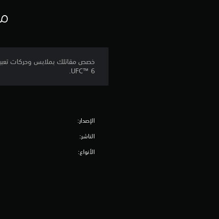
ل
ت
مع
ح
ك
م
ا
ل
UFC™ 6.
ل
م
س
ي
ة
الإصدار:
ي
الناشر:
م
ك
الأنواع:
ن
ك
ل
ع
ب
ا
ل