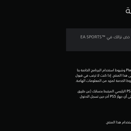
ة
خصص مقاتلك بملابس وحركات تعبيرية وبطاقات اللاعبين والمزيد من العناصر غير القابلة للتحرير مع 2800 نقطة UFC.* خض نزالك في EA SPORTS™
تنزيل هذا المنتج عرضة لشروط خدمة‫ PlayStation وشروط استخدام البرنامج الخاصة بنا 
بالإضافة إلى أي أحكام إضافية محددة تطبق على هذا المنتج. إذا كنت لا ترغب في قبول 
روط الخدمة لمزيد من المعلومات الهامة.
يمكنك تنزيل هذا المحتوى وتشغيله على جهاز PS5 الرئيسي المرتبط بحسابك (عن طريق 
إعداد "مشاركة الجهاز واللعب بدون اتصال") وعلى أي جهاز PS5 آخر حين تسجل الدخول 