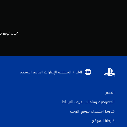
ل
ع
ب
ة
ب
د
*يلزم توفر EA SPORTS UFC 6 (تُباع بصورة منفصلة) وجميع تحديثات اللعبة واتصال بالإنترنت وحساب EA.
و
ن
ا
ل
ح
ا
ج
البلد / المنطقة الإمارات العربية المتحدة‏
ة
إ
ل
ى
الدعم
ا
س
الخصوصية وملفات تعريف الارتباط
ت
خ
شروط استخدام موقع الويب
د
خارطة الموقع
ا
م