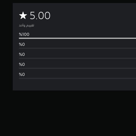
م
5.00
ت
تقييم واحد
و
س
ط
ا
ل
ت
ق
ي