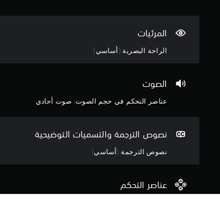
ع
ن
ا
المرئيات
ص
ر
الراحة البصرية (أساسي)
ا
ل
ت
الصوت
ح
ك
عناصر التحكم في حجم الصوت, صوت أحادي
م
ا
ل
ل
نصوص الترجمة والتسميات التوضيحية
م
س
نصوص الترجمة (أساسي)
ي
ة
.
عناصر التحكم
ي
يمكن لعبها بدون عناصر التحكم في الحركة, يمكن لعبها بدو
م