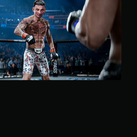
ل
إ
ت
ج
ح
م
ك
ا
ل
م
ي
ا
1
ل
م
ل
ن
م
ا
س
ل
ت
ي
ق
ة
ي
ي
ي
م
م
ك
ا
ن
ت
ك
ل
ع
ب
ا
ل