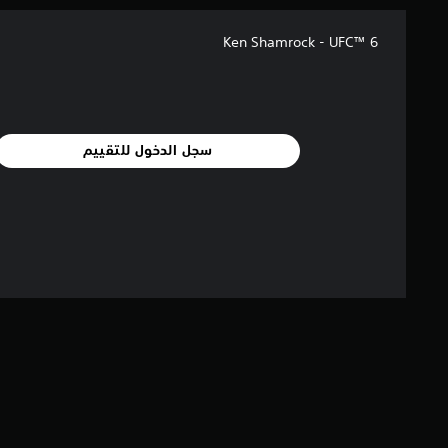
ل
ع
UFC™ 6 ‏- Ken Shamrock
ب
ة
ب
د
و
ن
سجل الدخول للتقييم
ا
ل
ح
ا
ج
ة
إ
ل
ى
ا
س
ت
خ
د
ا
م