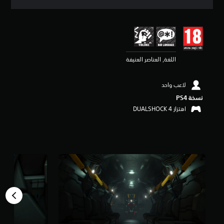
ق
ي
ي
م
4
.
اللغة, العناصر العنيفة
8
3
ن
لاعب واحد
ج
و
نسخة PS4‏
م
اهتزاز DUALSHOCK 4‏
م
ن
5
ن
ج
و
م
م
ن
إ
ج
م
ا