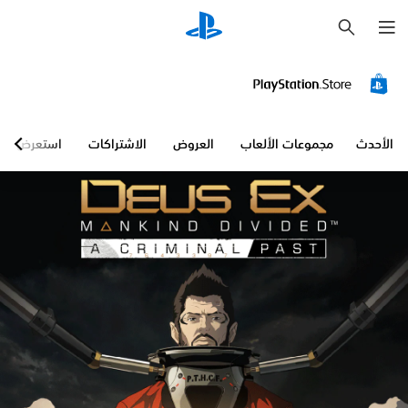
ب
ح
ث
الأحدث
مجموعات الألعاب
العروض
الاشتراكات
استعرض