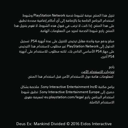
ن
ج
تنزيل هذا المنتج عرضة لشروط خدمة PlayStation Network وشروط 
استخدام البرنامج الخاصة بنا بالإضافة إلى أي أحكام إضافية محددة تطبق 
على هذا المنتج. إذا كنت لا ترغب في قبول هذه الشروط، لا تقوم بتنزيل هذا 
و
المنتج. راجع شروط الخدمة لمزيد من المعلومات الهامة.
م
مبلغ يدفع مرة واحدة مقابل ترخيص للتنزيل على عدة أجهزة PS4. تسجيل 
الدخول إلى PlayStation Network غير مطلوب لاستخدام هذا الترخيص 
م
على جهاز PS4 الأساسي الخاص بك، لكنه مطلوب للاستخدام على أجهزة 
PS4 أخرى.
ن
راجع 
إ
تحذيرات الاستخدام الآمن
 لمعلومات هامة حول الاستخدام الآمن قبل استخدام هذا المنتج.
ج
برامج مكتبة ©Sony Interactive Entertainment Inc. ملخصة بشكل 
م
حصري إلى Sony Interactive Entertainment Europe. تطبق شروط 
استخدام البرنامج، راجع eu.playstation.com/legal لمعرفة حقوق 
ا
الاستخدام الكاملة.
ل
ي
Deus Ex: Mankind Divided © 2016 Eidos Interactive