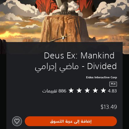
Deus Ex: Mankind 
Divided - ماضي إجرامي
Eidos Interactive Corp
PS4
4.83
م
ت
و
$13.49
س
ط
ا
إضافة إلى عربة التسوق
ل
ت