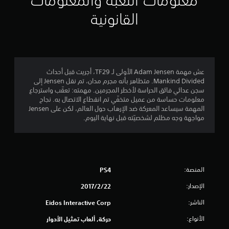
معلومات اللعبة والمعلومات
م
القانونية
4
.
8
عش مهمة Adam Jensen الأولى لـ TF29، أجريت قبل أحداث
Mankind Divided. متظاهر بأنه مجرم مدان، تم نقل Jensen إلى
3
سجن عدائي فائق الحراسة لأخطر المجرمين. مهمته: تعقّب واسترجاع
معلومات حساسة من عميل متخفّي تم انقطاع الاتصال به. نجاح
ن
المهمة سيساعد المعركة ضد الإرهاب حول العالم، لكن على Jensen
مواجهة وجه مظلم لشخصيّته قبل نهاية اليوم.
ج
و
م
المنصة:
PS4
م
الإصدار:
22‏/2‏/2017
ن
الناشر:
Eidos Interactive Corp
5
الأنواع:
حركة, ألعاب تمثيل الأدوار