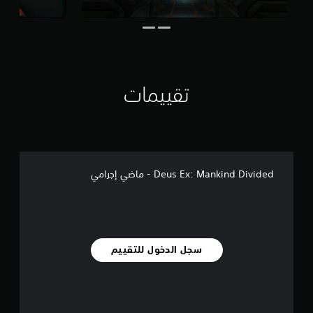
ل
ي
8
8
6
م
ن
تقييمات
ا
ل
ت
ق
ي
ي
م
Deus Ex: Mankind Divided - ماضي إجرامي
ا
ت
سجل الدخول للتقييم