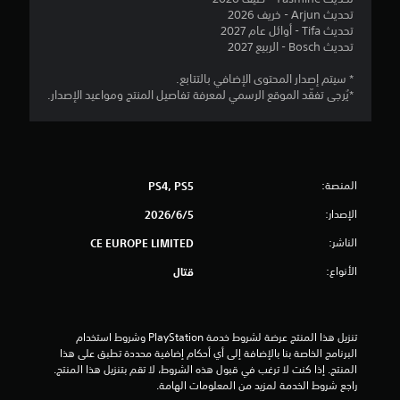
و
تحديث Arjun - خريف 2026
م
تحديث Tifa - أوائل عام 2027
تحديث Bosch - الربيع 2027
م
* سيتم إصدار المحتوى الإضافي بالتتابع.
ن
*يُرجى تفقّد الموقع الرسمي لمعرفة تفاصيل المنتج ومواعيد الإصدار.
5
ن
المنصة:
PS4, PS5
ج
الإصدار:
5‏/6‏/2026
و
الناشر:
CE EUROPE LIMITED
م
الأنواع:
قتال
م
ن
تنزيل هذا المنتج عرضة لشروط خدمة‫ PlayStation وشروط استخدام 
البرنامج الخاصة بنا بالإضافة إلى أي أحكام إضافية محددة تطبق على هذا 
إ
المنتج. إذا كنت لا ترغب في قبول هذه الشروط، لا تقم بتنزيل هذا المنتج. 
راجع شروط الخدمة لمزيد من المعلومات الهامة.
ج