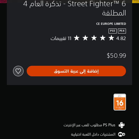
Street Fighter™ 6 - تذكرة العام 4 
المطلقة
CE EUROPE LIMITED
PS5
PS4
4.82
م
ت
و
$50.99
س
ط
ا
إضافة إلى عربة التسوق
ل
ت
ق
ي
ي
م
4
.
8
2
ن
ج
المشتريات داخل اللعبة اختيارية
و