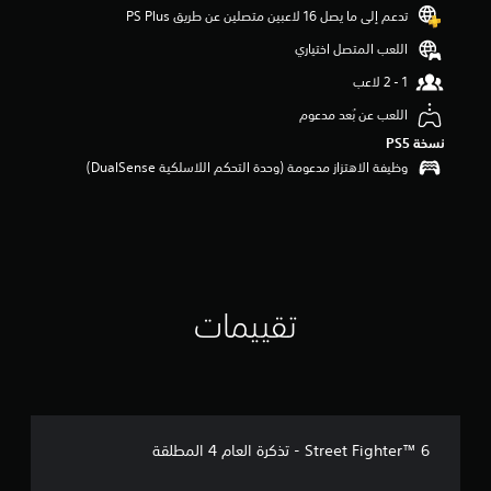
تدعم إلى ما يصل 16 لاعبين متصلين عن طريق PS Plus‏
م
م
اللعب المتصل اختياري
ن
5
ن
اللعب عن بُعد مدعوم
ج
و
نسخة PS5‏
م
وظيفة الاهتزاز مدعومة (وحدة التحكم اللاسلكية DualSense‏)
م
ن
إ
ج
م
ا
ل
ي
تقييمات
1
1
م
ن
ا
ل
Street Fighter™ 6 - تذكرة العام 4 المطلقة
ت
ق