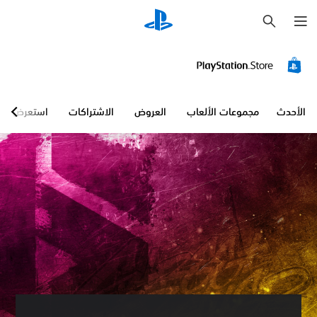
ب
ح
ث
الأحدث
مجموعات الألعاب
العروض
الاشتراكات
استعرض