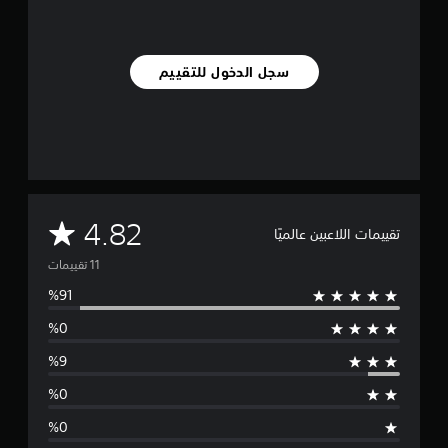
ي
ي
م
ا
سجل الدخول للتقييم
ت
م
4.82
تقييمات اللاعبين عالميًا
ت
و
س
ط
ا