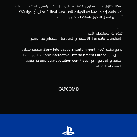
يمكنك تنزيل هذا المحتوى وتشغيله على جهاز PS5 الرئيسي المرتبط بحسابك 
م
(عن طريق إعداد "مشاركة الجهاز واللعب بدون اتصال") وعلى أي جهاز PS5 
آخر حين تسجل الدخول باستخدام نفس الحساب.
ا
راجع 
ل
تحذيرات الاستخدام الآمن
 لمعلومات هامة حول الاستخدام الآمن قبل استخدام هذا المنتج.
ي
برامج مكتبة ©Sony Interactive Entertainment Inc. ملخصة بشكل 
1
حصري إلى Sony Interactive Entertainment Europe. تطبق شروط 
استخدام البرنامج، راجع eu.playstation.com/legal لمعرفة حقوق 
1
الاستخدام الكاملة.
م
ن
©CAPCOM
ا
ل
ت
ق