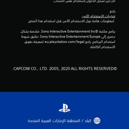
آخر حين تسجل الدخول باستخدام نفس الحساب.
إ
راجع 
تحذيرات الاستخدام الآمن
ج
 لمعلومات هامة حول الاستخدام الآمن قبل استخدام هذا المنتج.
م
برامج مكتبة ©Sony Interactive Entertainment Inc. ملخصة بشكل 
حصري إلى Sony Interactive Entertainment Europe. تطبق شروط 
ا
استخدام البرنامج، راجع eu.playstation.com/legal لمعرفة حقوق 
الاستخدام الكاملة.
ل
ي
©CAPCOM CO., LTD. 2005, 2023 ALL RIGHTS RESERVED.
6
6
م
ن
ا
البلد / المنطقة الإمارات العربية المتحدة‏
ل