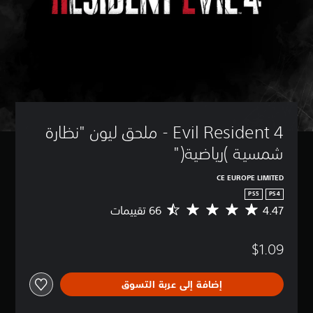
4 Evil Resident - ملحق ليون "نظارة 
شمسية )رياضية("
CE EUROPE LIMITED
PS5
PS4
4.47
م
ت
و
$1.09
س
ط
ا
إضافة إلى عربة التسوق
ل
ت
ق