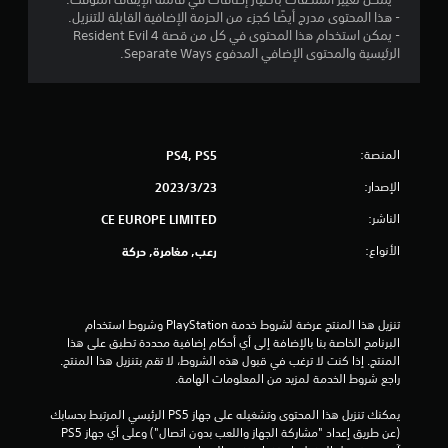
ن
- هذا المحتوى مدرج أيضًا كجزء من الحزمة الإضافية القابلة للتنزيل.
ج
- يمكن استخدام هذا المحتوى في كل من قصة Resident Evil 4
الرئيسية والمحتوى الإضافي المدفوع Separate Ways.
و
م
م
المنصة:
PS4, PS5
ن
الإصدار:
23‏/3‏/2023
5
الناشر:
CE EUROPE LIMITED
الأنواع:
ن
رعب, مغامرة, حركة
ج
تنزيل هذا المنتج عرضة لشروط خدمة‫ PlayStation وشروط استخدام 
و
البرنامج الخاصة بنا بالإضافة إلى أي أحكام إضافية محددة تطبق على هذا 
المنتج. إذا كنت لا ترغب في قبول هذه الشروط، لا تقم بتنزيل هذا المنتج. 
م
راجع شروط الخدمة لمزيد من المعلومات الهامة.
م
يمكنك تنزيل هذا المحتوى وتشغيله على جهاز PS5 الرئيسي المرتبط بحسابك 
(عن طريق إعداد "مشاركة الجهاز واللعب بدون اتصال") وعلى أي جهاز PS5 
ن