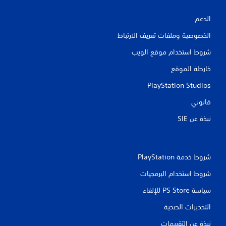
ت
الدعم
ق
الخصوصية وملفات تعريف الارتباط
ي
شروط استخدام موقع الويب
ي
خارطة الموقع
PlayStation Studios
م
قانوني
ا
نبذة عن SIE‏
ت
شروط خدمة PlayStation‏
شروط استخدام البرمجيات
سياسة PS Store للإلغاء
التحذيرات الصحية
نبذة عن التقييمات