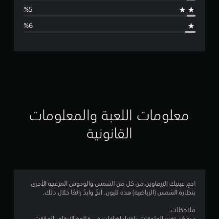
ط
ا
ل
ت
ق
ي
ي
معلومات اللعبة والمعلومات
م
القانونية
4
.
4
احمِ عينيك الزرقاوين من كل من الشمس والوحوش المزعجة الأخرى
بنظارة الشمس (الرياضية) هذه لليون. انجُ وابدُ رائعًا خلال ذلك.
7
ملاحظات:
- يمكن تغيير الملحقات باختيار إضافات في قائمة الإيقاف المؤقت.