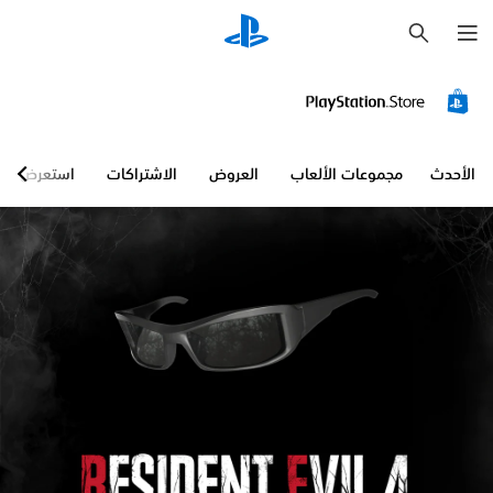
ب
ح
ث
الأحدث
مجموعات الألعاب
العروض
الاشتراكات
استعرض