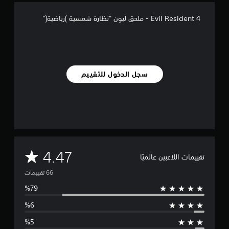
ي
4 Evil Resident - ملحق ليون "نظارة شمسية )رياضية("
6
6
م
ن
ا
ل
ت
سجل الدخول للتقييم
ق
ي
ي
م
ا
ت
م
4.47
تقييمات اللاعبين عالميًا
ت
و
س