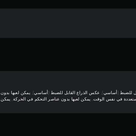
بل للضبط (أساسي), عكس الذراع القابل للضبط (أساسي), يمكن لعبها بدون 
متعددة في نفس الوقت, يمكن لعبها بدون عناصر التحكم في الحركة, يمكن لع