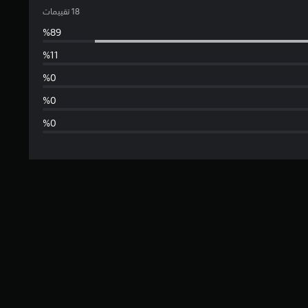
ت
و
س
ط
ا
ل
ت
ق
ي
ي
م