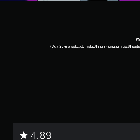
يفة الاهتزاز مدعومة (وحدة التحكم اللاسلكية DualSense‏)
م
4.89