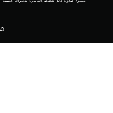
ة
مستوى صعوبة قابل للضبط (أساسي), تذكيرات تعليمية
ا
ل
ذ
ر
ا
مع
ع
ي
ن
.
انتفض وخُض تجربة جديدة مع حزمة 
ع
تتضمن قواعد جديدة للعبة وشخصيتين
ك
حزمة تحدي أعد رسم ملامح قلبك لدى P5T تتض
س
• تفاصيل جديدة بالكامل في معلومات 
ا
• فتح مراحل تحديات ذات صعوبة ف
ل
• إضافة تشكيلات فريدة للوحدة إلى 
ذ
ر
ا
ع
ا
المنصة:
ل