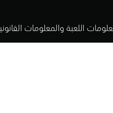
لومات اللعبة والمعلومات القانوني
تحدي أعد رسم ملامح قلبك!
 إضافيتين ومعارك جديدة بمراحل ديناميكية.
من:
الإبلاغ داخل اللعبة الرئيسية
ائقة بشروط حصرية وواضحة
أساليب اللعب التالية
PS4, PS5