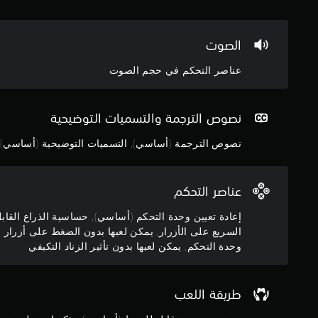
)
ه
ل
م
ت
ط
ة
ت
ر
الصوت
ف
و
ي
ق
ف
ق
عناصر التحكم في حجم الصوت
ط
ر
ة
ف
ب
ا
ي
ع
ل
أ
ض
نصوص الترجمة والتسميات التوضيحية
ل
ث
ا
ع
ن
نصوص الترجمة (أساسي), التسميات التوضيحية (أساسي)
ل
ب
ا
خ
ف
ء
ي
ي
ط
ا
أ
عناصر التحكم
ر
ر
ي
ي
ا
و
إعادة تعيين وحدة التحكم (أساسي), حساسية الذراع القا
ق
ت
ق
السريع على الأزرار, يمكن لعبها بدون الضغط على أزرار 
ة
ل
ت
وحدة التحكم, يمكن لعبها بدون تأثير الزناد التكيفي
ا
ح
.
ل
س
ل
ا
ع
س
طريقة اللعب
ب
ي
.