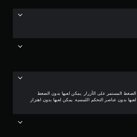
4
.
8
9
ن
ج
و
الضغط المستمر على الأزرار, يمكن لعبها بدون الضغط
م
بها بدون عناصر التحكم اللمسية, يمكن لعبها بدون اهتزاز
م
ن