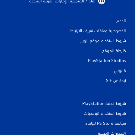
البلد / المنطقة الإمارات العربية المتحدة‏
أ
ر
ا
و
ا
ر
.
ل
الدعم
ف
ي
الخصوصية وملفات تعريف الارتباط
ي
د
م
ي
شروط استخدام موقع الويب
ك
و
خارطة الموقع
ن
ه
ا
ل
PlayStation Studios
ت
ع
ا
ب
قانوني
ل
ه
س
نبذة عن SIE‏
ا
ي
ب
ن
د
م
و
ا
شروط خدمة PlayStation‏
ن
ئ
ي
ا
شروط استخدام البرمجيات
ة
ل
(
ض
سياسة PS Store للإلغاء
ا
غ
ل
التحذيرات الصحية