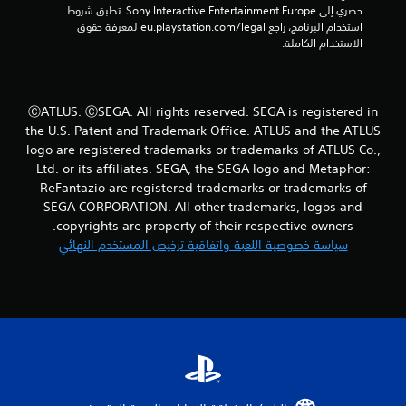
ا
م
حصري إلى Sony Interactive Entertainment Europe. تطبق شروط 
ب
ف
استخدام البرنامج، راجع eu.playstation.com/legal لمعرفة حقوق 
د
ي
الاستخدام الكاملة.
أ
و
ن
ي
ا
و
ل
ق
ⒸATLUS. ⒸSEGA. All rights reserved. SEGA is registered in
ض
ت
the U.S. Patent and Trademark Office. ATLUS and the ATLUS
غ
ف
logo are registered trademarks or trademarks of ATLUS Co.,
ي
ط
ب
أ
Ltd. or its affiliates. SEGA, the SEGA logo and Metaphor:
ا
ث
ReFantazio are registered trademarks or trademarks of
ن
س
SEGA CORPORATION. All other trademarks, logos and
ت
ا
copyrights are property of their respective owners.
ء
م
سياسة خصوصية اللعبة واتفاقية ترخيص المستخدم النهائي
ر
ط
ا
ر
ي
ر
ق
ع
ل
ة
ا
ى
ا
ل
ل
ل
أ
ع
ز
ب