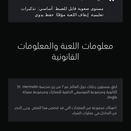
ع
ط
ا
ب
مستوى صعوبة قابل للضبط (أساسي), تذكيرات
ا
ف
تعليمية, إيقاف اللعبة مؤقتًا, حفظ يدوي
ل
ل
ي
م
أ
ي
س
ي
ت
و
8
ق
م
معلومات اللعبة والمعلومات
ت
ر
م
.
ع
القانونية
ل
ن
ى
إ
ا
ي
ا
ل
ق
أ
ا
ل
ز
ف
ارتقِ بمستوى رحلتك حول العالم عبر 7 من زي مدرسة St. Hermelin
ر
ت
الثانوية ومجموعة الموسيقى الخلفية للمعارك ومجموعة معركة
ا
Jingle.
ا
ل
ق
ر
ل
※هناك مجموعة من المنتجات التي قد تتضمن هذا المنتج. يرجى الحذر
ع
ي
من التداخل في عمليات الشراء.
ي
ب
م
ك
ة
ي
ن
م