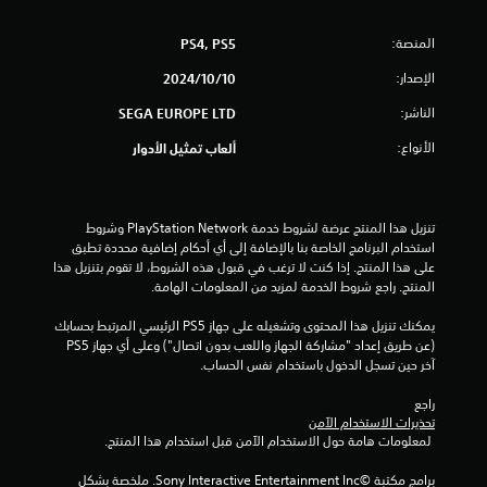
ك
ؤ
م
ل
ق
ع
المنصة:
PS4, PS5
تً
ا
ب
ا
الإصدار:
10‏/10‏/2024
ا
ت
ل
ي
الناشر:
SEGA EUROPE LTD
ل
م
ع
ك
الأنواع:
ألعاب تمثيل الأدوار
ب
ن
ة
ك
إ
و
ا
ي
تنزيل هذا المنتج عرضة لشروط خدمة PlayStation Network وشروط 
ل
ق
استخدام البرنامج الخاصة بنا بالإضافة إلى أي أحكام إضافية محددة تطبق 
ت
ا
على هذا المنتج. إذا كنت لا ترغب في قبول هذه الشروط، لا تقوم بتنزيل هذا 
ن
ف
المنتج. راجع شروط الخدمة لمزيد من المعلومات الهامة.
ا
ق
ل
ل
يمكنك تنزيل هذا المحتوى وتشغيله على جهاز PS5 الرئيسي المرتبط بحسابك 
ل
ف
(عن طريق إعداد "مشاركة الجهاز واللعب بدون اتصال") وعلى أي جهاز PS5 
ع
ي
آخر حين تسجل الدخول باستخدام نفس الحساب.
ا
ب
ل
ة
راجع 
ق
م
تحذيرات الاستخدام الآمن
و
ؤ
 لمعلومات هامة حول الاستخدام الآمن قبل استخدام هذا المنتج.
ا
ق
ئ
تً
برامج مكتبة ©Sony Interactive Entertainment Inc. ملخصة بشكل 