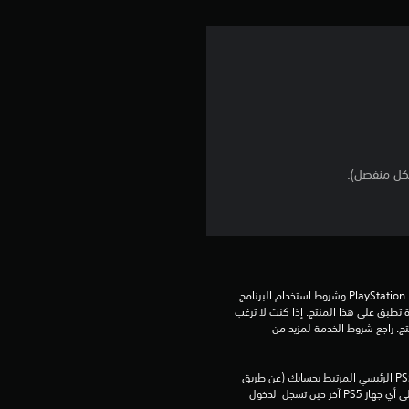
ي
م
4
.
2
9
ن
ج
تنزيل هذا المنتج عرضة لشروط خدمة PlayStation Network وشروط استخدام البرنامج 
و
الخاصة بنا بالإضافة إلى أي أحكام إضافية محددة تطبق على هذا المنتج. إذا كنت لا ترغب 
في قبول هذه الشروط، لا تقوم بتنزيل هذا المنتج. راجع شروط الخدمة لمزيد من 
م
يمكنك تنزيل هذا المحتوى وتشغيله على جهاز PS5 الرئيسي المرتبط بحسابك (عن طريق 
م
إعداد "مشاركة الجهاز واللعب بدون اتصال") وعلى أي جهاز PS5 آخر حين تسجل الدخول 