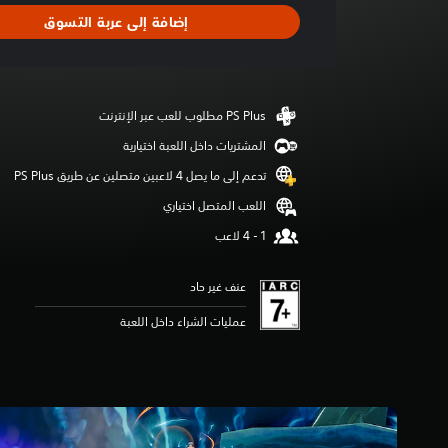
ا
إضافة إلى عربة التسوق
ل
ت
ق
ي
ي
م
4
المشتريات داخل اللعبة اختيارية
.
تدعم إلى ما يصل 4 لاعبين متصلين عن طريق PS Plus‏
2
9
اللعب المتصل اختياري
ن
ج
و
م
عنف غير حاد
م
ن
عمليات الشراء داخل اللعبة
5
ن
ج
و
م
م
ن