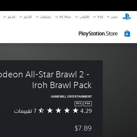
متجر
PS5‏
الألعاب
PS Plus
ملحقات
الأخبار
الدعم
odeon All-Star Brawl 2 - 
Iroh Brawl Pack
GAMEMILL ENTERTAINMENT
PS5
PS4
4.29
م
ت
و
$7.89
س
ط