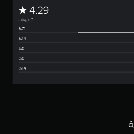
م
4.29
ت
و
س
ط
ا
ل
ت
ق
ي
ة