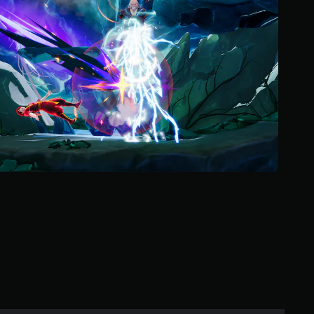
إ
ج
م
ا
ل
ي
7
م
ن
ا
ل
ت
ق
ي
ي
م
ا
ت