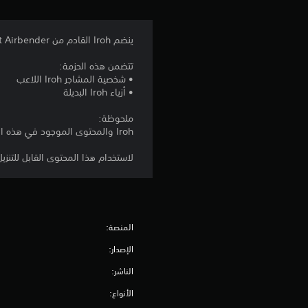
ينضم Iroh القادم من Avatar: The Last Airbender إلى Nickelodeon All-Star Brawl 2!
تتضمن هذه الحزمة:
• شخصية المشاجر Iroh اللاعب
• أزياء Iroh البديلة
ملحوظة:
Iroh والمحتوى الموجود في هذه الحزمة مُتضمَّن أيضًا في Nickelodeon All-Star Brawl 2 Season Pass (يُباع بشكل منفصل).
لاستخدام هذا المحتوى القابل للتنزيل، ستحتاج إلى امتلاك r Brawl 2
المنصة:
الإصدار:
الناشر:
الأنواع: