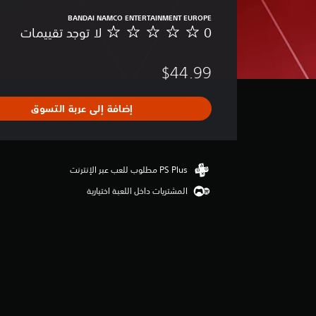
BANDAI NAMCO ENTERTAINMENT EUROPE
0
لا توجد تقييمات
ل
ا
ت
$44.99
و
ج
د
إضافة إلى عربة التسوق
ت
ق
ي
ي
م
ا
المشتريات داخل اللعبة اختيارية
ت