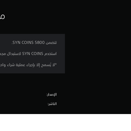
مع
تتضمن 5800 SYN COINS.
استخدم SYN COINS لاستبدال مجموعة متنوعة من الأزياء والعناصر من متجر SYNDUALITY Echo of Ada داخل اللعبة.
*لا يُسمح إلا بإجراء عملية شراء و
الإصدار:
الناشر:
الأنواع: