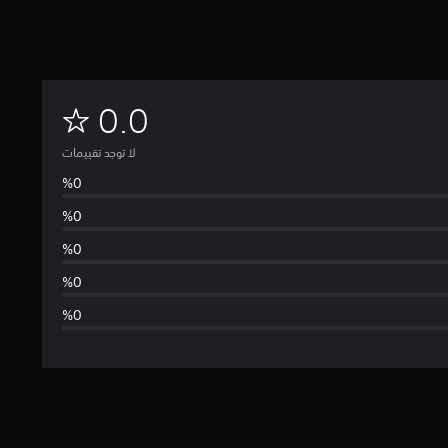
ل
0.0
ا
لا توجد تقييمات
ت
و
ج
د
ت
ق