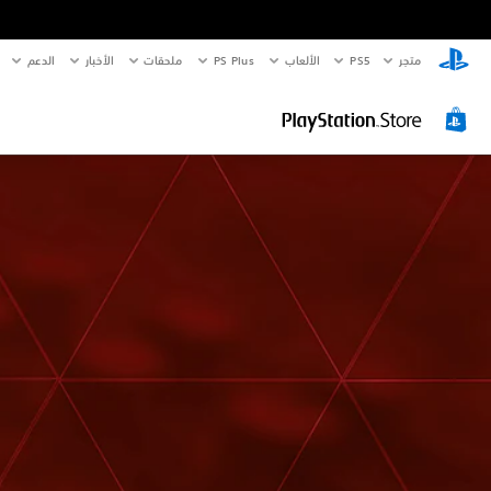
متجر
PS5‏
الألعاب
PS Plus
ملحقات
الأخبار
الدعم