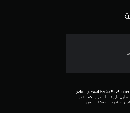
ي
ي
ة
م
ا
ت
تنزيل هذا المنتج عرضة لشروط خدمة PlayStation Network وشروط استخدام البرنامج 
الخاصة بنا بالإضافة إلى أي أحكام إضافية محددة تطبق على هذا المنتج. إذا كنت لا ترغب 
في قبول هذه الشروط، لا تقوم بتنزيل هذا المنتج. راجع شروط الخدمة لمزيد من 
يمكنك تنزيل هذا المحتوى وتشغيله على جهاز PS5 الرئيسي المرتبط بحسابك (عن طريق 
إعداد "مشاركة الجهاز واللعب بدون اتصال") وعلى أي جهاز PS5 آخر حين تسجل الدخول 