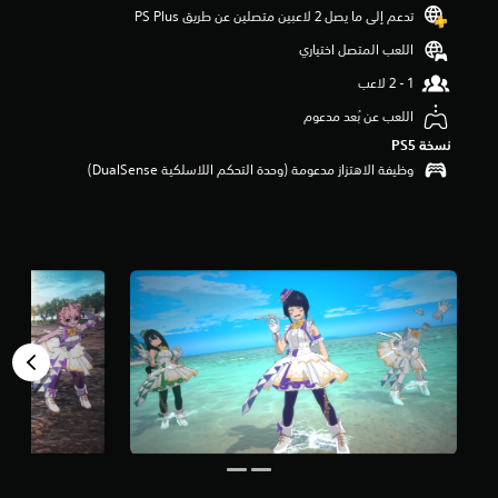
تدعم إلى ما يصل 2 لاعبين متصلين عن طريق PS Plus‏
م
م
اللعب المتصل اختياري
ن
5
ن
اللعب عن بُعد مدعوم
ج
و
نسخة PS5‏
م
وظيفة الاهتزاز مدعومة (وحدة التحكم اللاسلكية DualSense‏)
م
ن
إ
ج
م
ا
ل
ي
7
م
ن
ا
ل
ت
ق
ي