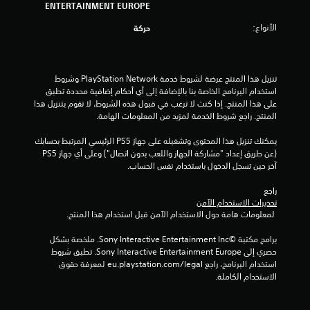
ج
ENTERTAINMENT EUROPE
الأنواع:
حركة
و
م
تنزيل هذا المنتج عرضة لشروط خدمة PlayStation Network وشروط 
م
استخدام البرنامج الخاصة بنا بالإضافة إلى أي أحكام إضافية محددة تطبق 
على هذا المنتج. إذا كنت لا ترغب في قبول هذه الشروط، لا تقوم بتنزيل هذا 
ن
المنتج. راجع شروط الخدمة لمزيد من المعلومات الهامة.
إ
يمكنك تنزيل هذا المحتوى وتشغيله على جهاز PS5 الرئيسي المرتبط بحسابك 
(عن طريق إعداد "مشاركة الجهاز واللعب بدون اتصال") وعلى أي جهاز PS5 
ج
آخر حين تسجل الدخول باستخدام نفس الحساب.
م
راجع 
تحذيرات الاستخدام الآمن
ا
 لمعلومات هامة حول الاستخدام الآمن قبل استخدام هذا المنتج.
ل
برامج مكتبة ©Sony Interactive Entertainment Inc. ملخصة بشكل 
حصري إلى Sony Interactive Entertainment Europe. تطبق شروط 
ي
استخدام البرنامج، راجع eu.playstation.com/legal لمعرفة حقوق 
الاستخدام الكاملة.
7