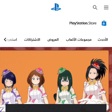
ب
ح
ث
الأحدث
مجموعات الألعاب
العروض
الاشتراكات
استعرض