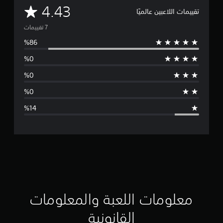
م
4.43
تقييمات اللاعبين عالميًا
ت
و
س
ط
ا
ل
ت
ق
ي
ي
معلومات اللعبة والمعلومات
م
القانونية