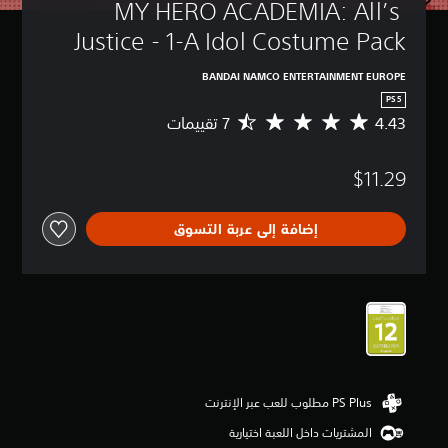
MY HERO ACADEMIA: All’s 
Justice - 1-A Idol Costume Pack
BANDAI NAMCO ENTERTAINMENT EUROPE
PS5
4.43
م
ت
و
$11.29
س
ط
ا
إضافة إلى عربة التسوق
ل
ت
ق
ي
ي
م
4
.
4
3
ن
ج
المشتريات داخل اللعبة اختيارية
و