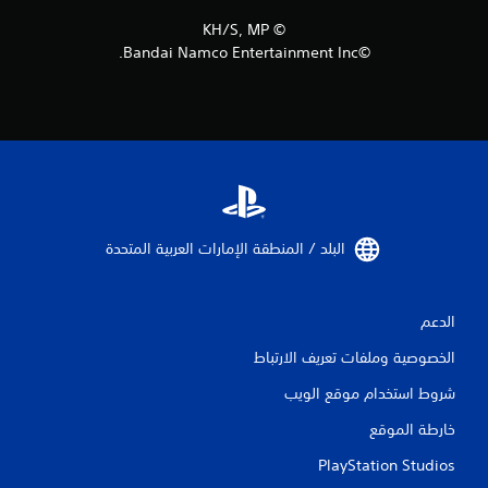
م
©︎ KH/S, MP
ن
©Bandai Namco Entertainment Inc.
ا
ل
ت
ق
ي
البلد / المنطقة الإمارات العربية المتحدة‏
ي
الدعم
م
الخصوصية وملفات تعريف الارتباط
ا
شروط استخدام موقع الويب
ت
خارطة الموقع
PlayStation Studios