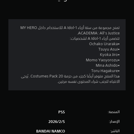
4
.
4
تمنح مجموعة من ستة أزياء 1-A Idol للاستخدام داخل MY HERO
ACADEMIA: All’s Justice.
3
تتضمن أزياء 1-A Idol لشخصيات:
•Ochako Uraraka
ن
•Tsuyu Asui
•Kyoka Jiro
ج
•Momo Yaoyorozu
•Mina Ashido
و
•Toru Hagakure
هذا المنتج متوفر أيضًا كجزء من حزمة 20 Costumes Pack. يُرجى
م
الانتباه لتجنب شراء المحتوى نفسه مرتين.
م
ن
المنصة:
PS5
5
الإصدار:
5‏/2‏/2026
ن
الناشر:
BANDAI NAMCO