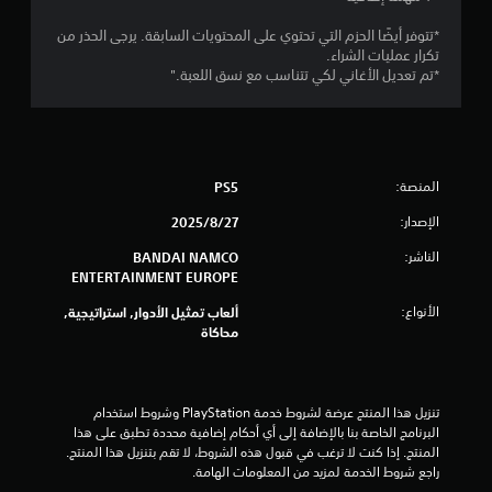
ج
*تتوفر أيضًا الحزم التي تحتوي على المحتويات السابقة. يرجى الحذر من
و
تكرار عمليات الشراء.
*تم تعديل الأغاني لكي تتناسب مع نسق اللعبة."
م
م
ن
المنصة:
PS5
5
الإصدار:
27‏/8‏/2025
ن
الناشر:
BANDAI NAMCO
ENTERTAINMENT EUROPE
ج
الأنواع:
ألعاب تمثيل الأدوار, استراتيجية,
محاكاة
و
م
تنزيل هذا المنتج عرضة لشروط خدمة‫ PlayStation وشروط استخدام 
م
البرنامج الخاصة بنا بالإضافة إلى أي أحكام إضافية محددة تطبق على هذا 
المنتج. إذا كنت لا ترغب في قبول هذه الشروط، لا تقم بتنزيل هذا المنتج. 
ن
راجع شروط الخدمة لمزيد من المعلومات الهامة.