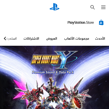
ب
ح
ث
الأحدث
مجموعات الألعاب
العروض
الاشتراكات
استعرض