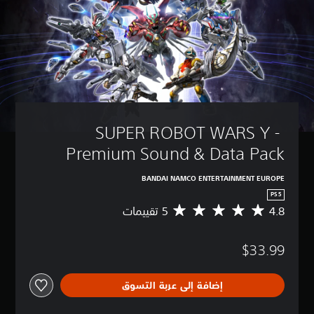
SUPER ROBOT WARS Y - 
Premium Sound & Data Pack
BANDAI NAMCO ENTERTAINMENT EUROPE
PS5
4.8
م
ت
و
$33.99
س
ط
ا
إضافة إلى عربة التسوق
ل
ت
ق