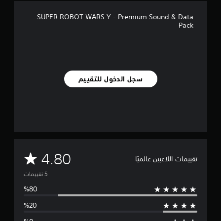
5
SUPER ROBOT WARS Y - Premium Sound & Data
م
Pack
ن
ا
ل
ت
ق
ي
سجل الدخول للتقييم
ي
م
ا
ت
م
4.80
تقييمات اللاعبين عالميًا
ت
و
س