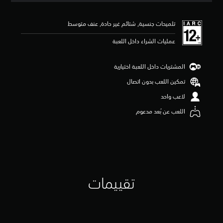
ي
ي
تلميحات جنسية, شتائم غير حادة, عنف متوسط
م
4
عمليات الشراء داخل اللعبة
.
8
ن
المشتريات داخل اللعبة اختيارية
ج
و
تمكين اللعب بدون اتصال
م
لاعب واحد
م
ن
اللعب عن بُعد مدعوم
5
ن
ج
و
م
م
ن
إ
تقييمات
ج
م
ا
ل
ي