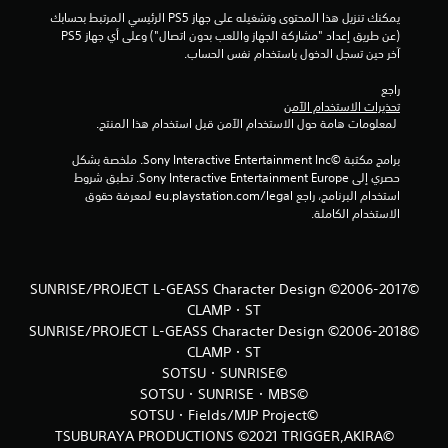
إ
يمكنك تنزيل هذا المحتوى وتشغيله على جهاز PS5 الرئيسي المرتبط بحسابك 
(عن طريق إعداد "مشاركة الجهاز واللعب بدون اتصال") وعلى أي جهاز PS5 
ج
آخر حين تسجل الدخول باستخدام نفس الحساب.
م
راجع 
تحذيرات الاستخدام الآمن
ا
 لمعلومات هامة حول الاستخدام الآمن قبل استخدام هذا المنتج.
ل
برامج مكتبة ©Sony Interactive Entertainment Inc. ملخصة بشكل 
حصري إلى Sony Interactive Entertainment Europe. تطبق شروط 
ي
استخدام البرنامج، راجع eu.playstation.com/legal لمعرفة حقوق 
الاستخدام الكاملة.
5
م
©SUNRISE/PROJECT L-GEASS Character Design ©2006-2017
ن
CLAMP・ST
©SUNRISE/PROJECT L-GEASS Character Design ©2006-2018
ا
CLAMP・ST
©SOTSU・SUNRISE
ل
©SOTSU・SUNRISE・MBS
ت
©SOTSU・Fields/MJP Project
©TSUBURAYA PRODUCTIONS ©2021 TRIGGER,AKIRA