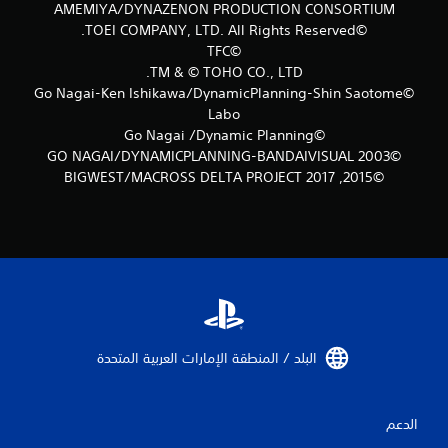
ق
AMEMIYA/DYNAZENON PRODUCTION CONSORTIUM
©TOEI COMPANY, LTD. All Rights Reserved.
ي
©TFC
TM & © TOHO CO., LTD.
ي
©Go Nagai-Ken Ishikawa/DynamicPlanning-Shin Saotome
م
Labo
©Go Nagai /Dynamic Planning
ا
©2003 GO NAGAI/DYNAMICPLANNING-BANDAIVISUAL
©2015, 2017 BIGWEST/MACROSS DELTA PROJECT
ت
البلد / المنطقة الإمارات العربية المتحدة‏
الدعم