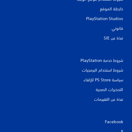
م
و
ح
ا
خارطة الموقع
ل
ئ
ك
PlayStation Studios
م
ب
ب
ا
قانوني
د
ل
و
نبذة عن SIE‏
ع
ن
و
ا
د
ل
ة
ح
إ
شروط خدمة PlayStation‏
ا
ل
ج
شروط استخدام البرمجيات
ى
ة
ا
إ
سياسة PS Store للإلغاء
ل
ل
ل
ى
التحذيرات الصحية
ع
ا
ب
ل
نبذة عن التقييمات
ة
ض
ح
غ
ي
ط
ث
ع
Facebook
ت
ل
ر
ى
X