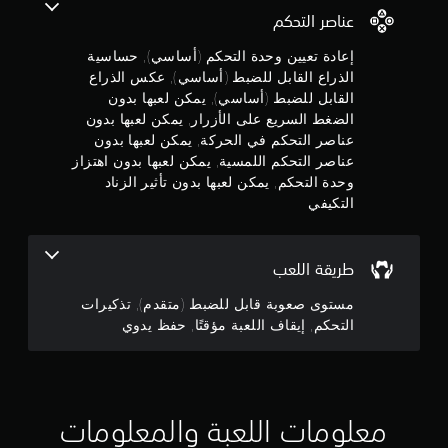
ل
ة
عناصر التحكم
ف
خ
ي
ي
إعادة تعيين وحدة التحكم (أساسي), حساسية
ا
أ
الذراع القابل للضبط (أساسي), عكس الذراع
ر
ي
ا
و
القابل للضبط (أساسي), يمكن لعبها بدون
ق
ت
الضغط السريع على الأزرار, يمكن لعبها بدون
ل
ت
عناصر التحكم في الحركة, يمكن لعبها بدون
.
ح
عناصر التحكم اللمسية, يمكن لعبها بدون اهتزاز
س
وحدة التحكم, يمكن لعبها بدون تأثير الزناد
ا
إ
التكيفي
س
ي
ي
ق
ة
ا
ا
طريقة اللعب
ل
ف
ذ
ا
مستوى صعوبة قابل للضبط (متقدم), تذكيرات
ر
ل
التحكم, إيقاف اللعبة مؤقتًا, حفظ يدوي
ا
ل
ع
ع
ي
ب
ن
ة
.
م
معلومات اللعبة والمعلومات
ؤ