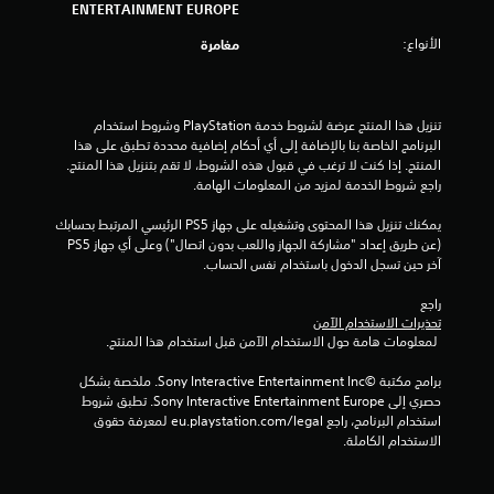
ع
ENTERTAINMENT EUROPE
ا
ب
ل
الأنواع:
مغامرة
غ
ض
ي
غ
ر
ط
ا
ا
تنزيل هذا المنتج عرضة لشروط خدمة‫ PlayStation وشروط استخدام 
ل
البرنامج الخاصة بنا بالإضافة إلى أي أحكام إضافية محددة تطبق على هذا 
ل
م
المنتج. إذا كنت لا ترغب في قبول هذه الشروط، لا تقم بتنزيل هذا المنتج. 
ت
س
راجع شروط الخدمة لمزيد من المعلومات الهامة.
ص
ر
ل
ي
يمكنك تنزيل هذا المحتوى وتشغيله على جهاز PS5 الرئيسي المرتبط بحسابك 
ف
ع
(عن طريق إعداد "مشاركة الجهاز واللعب بدون اتصال") وعلى أي جهاز PS5 
ق
ع
آخر حين تسجل الدخول باستخدام نفس الحساب.
ط
ل
)
ى
راجع 
.
ا
تحذيرات الاستخدام الآمن
 لمعلومات هامة حول الاستخدام الآمن قبل استخدام هذا المنتج.
ل
ح
أ
ف
برامج مكتبة ©Sony Interactive Entertainment Inc. ملخصة بشكل 
ز
حصري إلى Sony Interactive Entertainment Europe. تطبق شروط 
ظ
ر
استخدام البرنامج، راجع eu.playstation.com/legal لمعرفة حقوق 
ي
ا
الاستخدام الكاملة.
د
ر
و
ي
ي