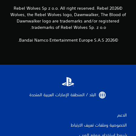
م
ي
ك
©2026 Rebel Wolves Sp z o.o. All right reserved. Rebel
م
ن
Wolves, the Rebel Wolves logo, Dawnwalker, The Blood of
ك
ك
Dawnwalker logo are trademarks and/or registered
ن
ل
trademarks of Rebel Wolves Sp. z o.o.
ك
ع
إ
ب
ن
©2026 Bandai Namco Entertainment Europe S.A.S.
ا
ش
ل
ا
ل
ء
ع
ن
ب
ق
ة
ا
و
ط
ا
ح
ل
ف
ت
ظ
البلد / المنطقة الإمارات العربية المتحدة‏
ن
ي
ق
د
ل
و
ف
الدعم
ي
ي
ة
ا
الخصوصية وملفات تعريف الارتباط
ت
ل
س
ق
شروط استخدام موقع الويب