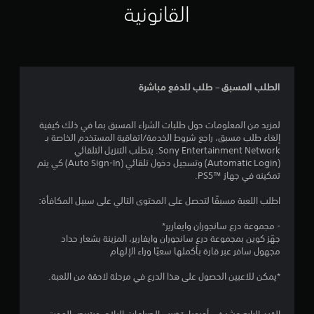
ع
ق
القانونية
ك
تً
س
ا
ا
ي
ل
م
ذ
ك
ر
الطلب المسبق – طلب للدفع مباشرة
ن
ا
ك
ع
إ
لمزيد من المعلومات حول طلبات الشراء المسبق بما في ذلك كيفية
ا
ي
إلغاء طلب مسبق، راجع شروط الخدمة/اتفاقية المستخدم الخاصة بـ
ق
ل
Sony Entertainment Network. يتطلب التنزيل التلقائي
ا
ق
(Automatic Login) وتسجيل دخول تلقائي (Auto Sign-In) كي يتم
ف
ا
تمكينه في جهاز PS5™‎.
ا
ب
ل
ل
اطلب اللعبة مسبقًا لتحصل على المحتوى التالي على سبيل المكافأة:
ل
ل
ع
ل
- مجموعة درع سانجوران وايفارير*
ب
ض
جهّز كوين بمجموعة درع سانجوران وايفارير، المزينة بشعار حداد
ة
مجهول سافر عبر قارة بأكملها سعيًا وراء الإلهام
ب
م
ؤ
ط
*يمكن للاعبين الحصول على هذا الدرع في مرحلة لاحقة من اللعبة.
ق
(
تً
أ
ا
س