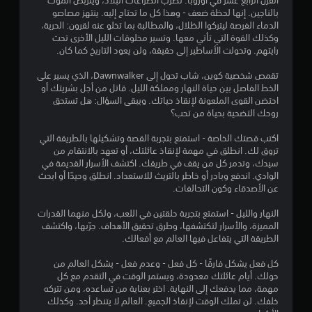
القرن الرابع عشر في أوروبا. تضرب الصراعات البلاد، ويتربص الموت
ف
ا
بالناجين. إنها لحظة ضعف - وهذا كل ما تحتاج إليه. ينتهز مصاصو
ي
س
الدماء الفرصة ليتركوا الظلال، والمطالبة بما تخلو عنه لقرون: الحرية،
أ
ي
وكذلك القوة التي تأتي معها. وتسير مخلوقات الليل الأخرى تحت
ي
)
رايتهم. وتحولت الأساطير إلى حقيقة، ولن يعود التاريخ كما كان.
و
ق
ت
تقمص شخصية كوين، شاب تحول إلى Dawnwalker، الذي يسير على
ت
ت
الخط الفاصل بين حياة النهار ومملكة الليل. قاتل من أجل بشريتك أو
ف
و
احتضن القوى الملعونة لإنقاذ حياتك. ويبقى السؤال: هل تستحق
ي
ف
روحك التضحية بحياة من تحب؟
أ
ر
ث
ب
اكتب قصتك الخاصة - استمتع بتجربة القصة وتشكيلها بالطريقة التي
ن
ع
تروق لك. انطلق في مهمة لإنقاذ عائلتك، أو تعهد بالانتقام من
ا
ض
سيدك، وتدمر كل من يقف في طريقك. اكتشف الأسرار القديمة في
ء
ا
الوادي. اندفع وبادر أو خاطر بالتريث للاستعداد. انطلق وحيدًا أو ابحث
ط
ل
عن الأصدقاء وكون التحالفات.
ر
خ
ي
ي
النهار والليل - استمتع بتجربة حلقتين في اللعب، ولكل منهما القدرات
ق
ا
المميزة، والأسرار لتكتشفها، وطرق تحقيق الأهداف. جرّبها، واكتشف
ة
ر
الطريقة التي يتفاعل فيها العالم مع أفعالك.
ا
ا
ل
ت
كل فعل يشكل فارقًا - كل فعل - وعدم فعل - يشكل العالم من
ل
ل
حولك. أيام عائلتك معدودة، ويستمر الوقت في التقدم مع كل
ع
ع
مهمة، مما يدفعك إلى النهاية. اختر بعناية من تساعده، ومن تتركه
ب
ك
خلفك. لن تملك الوقت لإنقاذ الجميع. العالم لا يتنظر أحد. وكذلك
أ
س