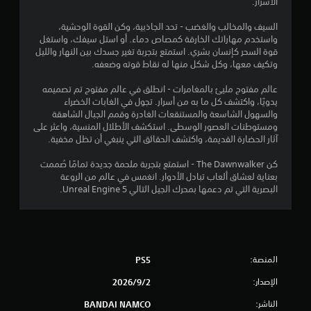
الأشرار.
و
ا
ا
ل
السيف والمخالب والغضب - تحد الجاذبية، وكن القوة الوحشية،
ل
ذ
واستخدم مهاراتك الخارقة كمصاص دماء. أو استل سيفك، واستغل
ف
ر
قوة السحر كإنسان بشري. استمتع بتجربة تغير جسدك بين النهار والليل
ي
ا
وتكيف معها، وكل شكل منها له نقاط قوته وضعفه.
د
ع
ي
ي
عالم مفتوح مليئ بالمغامرات - انطلق في عالم مفتوح تم تصميمه
و
ن
يدويًا، واكتشف كل ما به من أسرار. تجول في الغابات الخضراء
ه
.
والسهول الشاسعة والمستنقعات الغادرة وقمم الجبال الشاهقة
ا
ومستوطنات العصور الوسطى. استكشف الأطلال المنسية، واعثر على
ت
ي
آثار الحضارة القديمة، واكتشف الحقائق التي ينبغي أن تظل مخفية.
ا
م
ل
كن The Dawnwalker - استمتع بتجربة ملحمة جديدة تمامًا صُممت
س
ك
بعناية لعشاق ألعاب تبادل الأدوار. انغمس في عالم من الروعة
ي
ن
البصرية التي تم دعمها بمحرك الجيل التالي Unreal Engine 5.
ن
ل
م
ع
ا
ب
ئ
ه
ي
ا
ة
المنصة:
PS5
ب
(
د
ا
الإصدار:
2‏/9‏/2026
ل
و
ل
الناشر:
BANDAI NAMCO
ن