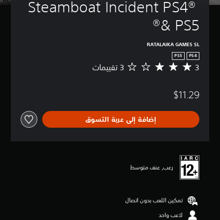
Steamboat Incident PS4® 
& PS5®
RATALAIKA GAMES SL
PS5
PS4
3
م
ت
و
$11.29
س
ط
ا
إضافة إلى عربة التسوق
ل
ت
ق
ي
ي
م
رعب, عنف متوسط
3
ن
ج
تمكين اللعب بدون اتصال
و
م
لاعب واحد
م