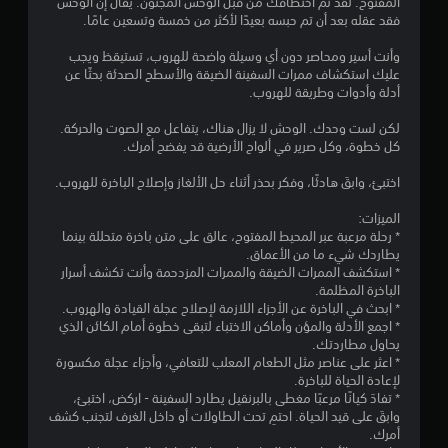
المفتوح. لقد تم اختطافك من قبل الوحش المجنون. يُقال إن الوحش
م
فقد عقله بعد أن تم حبسه بعيدًا لأكثر من خمسة وتسعين عامًا.
ن
وأنت أسير ومحاصر دون أي وسيلة واضحة للهروب، تستيقظ ويجب
عليك استكشاف ممرات السفينة الضيقة والأسطح الصدئة بحثًا عن
5
أدلة وأدوات وطريقة للهروب.
ن
لكن لست وحدك. الوحش لا يزال هناك، يتفاعل مع الصوت والحركة.
كل خطوة، وكل صرير في ألواح الأرضية قد يفضح أمرك.
ج
اختبئ، وابقَ هادئًا، وفكر بحذر أثناء حل الألغاز وإصلاح الباخرة للهروب.
و
الميزات:
م
* رحلة مرعبة عبر المحيط المفتوح، عالق على متن باخرة متحللة بينما
يطاردك شيء ما من الأعماق.
* استكشف الممرات الضيقة والممرات المزدحمة وأنت تكشف أسرار
م
الباخرة المظلمة.
* ابحث في الباخرة عن الأجزاء اللازمة لإصلاح عجلة القيادة والهروب.
ن
* اجمع الأدلة والمؤن وأماكن الاختباء لتبقى خطوة أمام الكائن الذي
يحاول مطاردتك.
إ
* اعثر على عناصر مثل الطعام المعلب للتعافي، وأجزاء عجلة مكسورة
لإعادة الحياة للباخرة.
ج
* تفادَ كيانًا مرعبًا مغطى بالبرنقيل يطارد السفينة - اركض، اختبئ،
وابقَ على قيد الحياة. احتمِ تحت الطاولات أو داخل الغرف لتجنب كشف
م
أمرك.