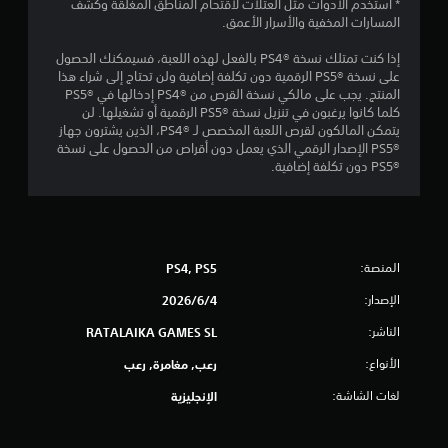
* استخدم الأدوات مثل العتلات لاقتحام المناطق المغلقة وكشف
ا
المسارات المخفية والأسرار الأعمق.
ل
إذا كنت تمتلك نسخة PS4®‎ بالفعل لهذه اللعبة، فسيمكنك الحصول
على نسخة PS5®‎ الرقمية دون تكلفة إضافية ولن تحتاج إلى شراء هذا
ي
المنتج. يجب على مالكي نسخة القرص من PS4®‎ إدخالها في PS5®‎
كلما كانوا يرغبون في تنزيل نسخة PS5®‎ الرقمية أو تشغيلها. لن
3
يتمكن المالكون لقرص اللعبة المخصص لـ PS4®‎، الذين يشترون جهاز
PS5®‎ الإصدار الرقمي الذي يعمل دون أقراص من الحصول على نسخة
م
PS5®‎ دون تكلفة إضافية.
ن
ا
المنصة:
PS4, PS5
ل
الإصدار:
4‏/6‏/2026
ت
الناشر:
RATALAIKA GAMES SL
ق
الأنواع:
رعب, مغامرة, رعب
ي
لغات الشاشة:
الإنجليزية
ي