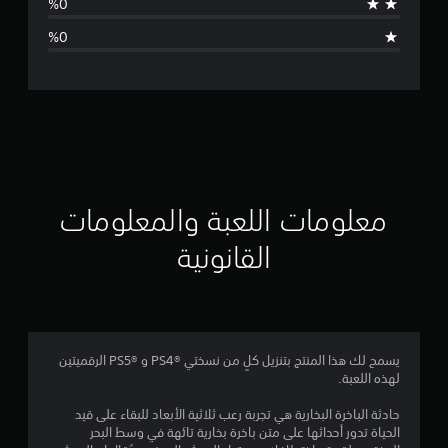
ا
ل
ت
ق
ي
ي
معلومات اللعبة والمعلومات
م
القانونية
3
ن
ج
يسمح لك هذا المنتج بتنزيل كلٍ من نسختي PS4®‎ و PS5®‎ الرقميتين
لهذه اللعبة.
و
حادثة الباخرة البخارية هي تجربة رعب ثلاثية الأبعاد للبقاء على قيد
م
الحياة تدور أحداثها على متن باخرة بخارية تائهة في وسط البحر