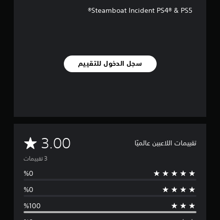
ت
Steamboat Incident PS4® & PS5®
سجل الدخول للتقييم
م
3.00
تقييمات اللاعبين عالميًا
ت
و
س
ط