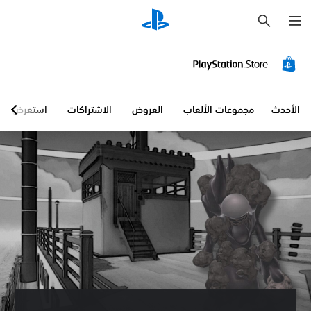
ب
ح
ث
الأحدث
مجموعات الألعاب
العروض
الاشتراكات
استعرض