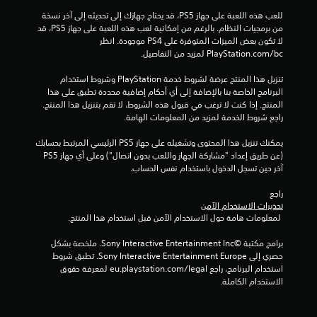
م
للعب هذه اللعبة على جهاز PS5، قد يحتاج جهازك إلى تحديثه إلى آخر نسخة 
من برمجيات النظام. بالرغم من إمكانية لعب هذه اللعبة على جهاز PS5، قد 
ا
لا تكون بعض الميزات المتوفرة على PS4 موجودة. انظر 
‎PlayStation.com/bc لمزيد من التفاصيل.
ت
تنزيل هذا المنتج عرضة لشروط خدمة‫ PlayStation وشروط استخدام 
البرنامج الخاصة بنا بالإضافة إلى أي أحكام إضافية محددة تطبق على هذا 
المنتج. إذا كنت لا ترغب في قبول هذه الشروط، لا تقم بتنزيل هذا المنتج. 
راجع شروط الخدمة لمزيد من المعلومات الهامة.
يمكنك تنزيل هذا المحتوى وتشغيله على جهاز PS5 الرئيسي المرتبط بحسابك 
(عن طريق إعداد "مشاركة الجهاز واللعب بدون اتصال") وعلى أي جهاز PS5 
آخر حين تسجل الدخول باستخدام نفس الحساب.
راجع 
تحذيرات الاستخدام الآمن
 لمعلومات هامة حول الاستخدام الآمن قبل استخدام هذا المنتج.
برامج مكتبة ©Sony Interactive Entertainment Inc. ملخصة بشكل 
حصري إلى Sony Interactive Entertainment Europe. تطبق شروط 
استخدام البرنامج، راجع eu.playstation.com/legal لمعرفة حقوق 
الاستخدام الكاملة.