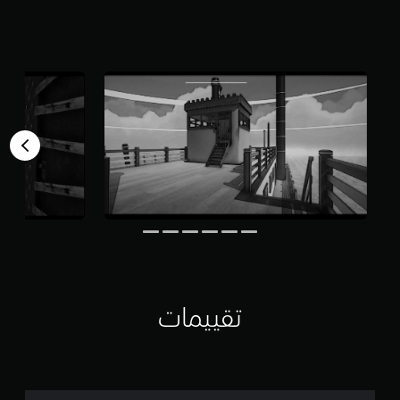
ن
5
ن
ج
و
م
م
ن
إ
ج
م
ا
ل
ي
3
م
ن
ا
ل
تقييمات
ت
ق
ي
ي
م
ا