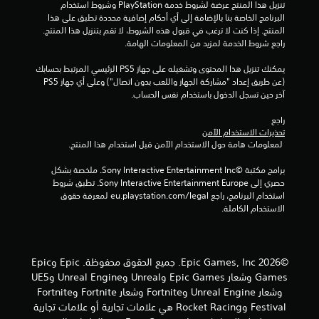
تنزيل هذا المنتج عرضة لشروط خدمة‫ PlayStation وشروط استخدام 
ا
البرنامج الخاصة بنا بالإضافة إلى أي أحكام إضافية محددة تطبق على هذا 
المنتج. إذا كنت لا ترغب في قبول هذه الشروط، لا تقم بتنزيل هذا المنتج. 
ل
راجع شروط الخدمة لمزيد من المعلومات الهامة.
ت
يمكنك تنزيل هذا المحتوى وتشغيله على جهاز PS5 الرئيسي المرتبط بحسابك 
(عن طريق إعداد "مشاركة الجهاز واللعب بدون اتصال") وعلى أي جهاز PS5 
ق
آخر حين تسجل الدخول باستخدام نفس الحساب.
ي
راجع 
تحذيرات الاستخدام الآمن
ي
 لمعلومات هامة حول الاستخدام الآمن قبل استخدام هذا المنتج.
م
برامج مكتبة ©Sony Interactive Entertainment Inc. ملخصة بشكل 
حصري إلى Sony Interactive Entertainment Europe. تطبق شروط 
ا
استخدام البرنامج، راجع eu.playstation.com/legal لمعرفة حقوق 
الاستخدام الكاملة.
ت
©2026 Epic Games, Inc. جميع الحقوق محفوظة. Epic وEpic
Games وشعار Epic Games وUnreal وUnreal Engine وUE5
وشعار Unreal Engine وFortnite وشعار Fortnite وFortnite
Festival وRocket Racing هي علامات تجارية أو علامات تجارية