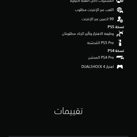
المشتريات داخل اللعبة اختيارية
و
اللعب عبر الإنترنت مطلوب
م
م
ن
5
نسخة PS5‏
ن
وظيفة الاهتزاز وتأثير الزناد مطلوبتان
ج
و
م
نسخة PS4‏
م
ن
إ
اهتزاز DUALSHOCK 4‏
ج
م
ا
ل
ي
1
تقييمات
أ
ل
ف
م
ن
ا