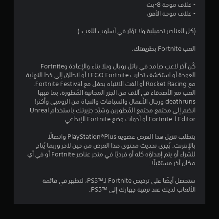
- غلاف موجة 8-بت
ج
- غلاف موجة الأفق
و
(كل العناصر تجميلية ولا تؤثر في أسلوب اللعب.)
م
العب Fortnite بطريقتك.
م
كُن آخر لاعب صامد في باتل رويال وبلا بناء والإعادة وFortnite
العودة أو استكشف تجارب LEGO Fortnite أو انطلق إلى خط النهاية
ن
مع Rocket Racing أو الفت الانتباه بحفل مع Fortnite Festival.
العب مع الأصدقاء في آلاف من الجزر المجانية المُطورة، بما فيها
5
deathruns ورجال الأعمال والسباقات والنجاة من الزومبي وأكثر!
انضم إلى مجتمع مجتمع المُطورين وشيّد جزيرتك باستخدام Unreal
ن
Editor لـ Fortnite أو أدوات وضع Fortnite الإبداعي.
يتطلب تنزيل هذا العرض عضوية PlayStation®Plus واتصالًا
ج
بالإنترنت. يُجرى تحديث محتوى هذا العرض من حين لآخر وربما يُتاح
للشراء أو يتم إهداؤه كله أو فرديًا في متجر عناصر Fortnite أو في أي
و
مكان آخر مستقبلًا.
م
ستحصل أيضًا على ترخيص Fortnite لـ™PS5، لتظهر في قائمة
الألعاب لديك عند ترقية جهازك إلى ™PS5.
م
ن