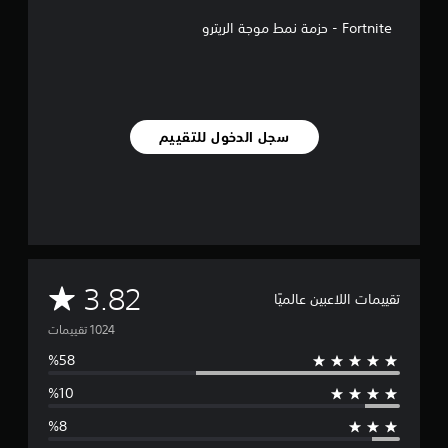
ل
Fortnite - حزمة نمط موجة الريترو
ت
ق
ي
ي
م
ا
سجل الدخول للتقييم
ت
م
3.82
تقييمات اللاعبين عالميًا
ت
و
س
ط