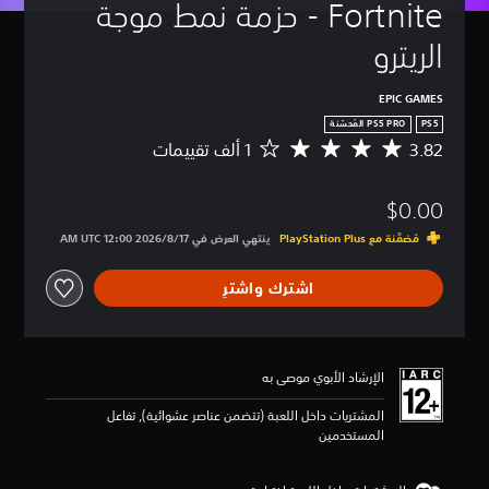
Fortnite - حزمة نمط موجة 
الريترو
EPIC GAMES
PS5
3.82
م
ت
و
$0.00
س
ط
مُضمَّنة مع PlayStation Plus‏
ينتهي العرض في 17‏/8‏/2026 12:00 AM UTC‏
ا
ل
اشترك واشترِ
ت
ق
ي
ي
م
الإرشاد الأبوي موصى به
3
.
المشتريات داخل اللعبة (تتضمن عناصر عشوائية), تفاعل
8
المستخدمين
2
ن
ج