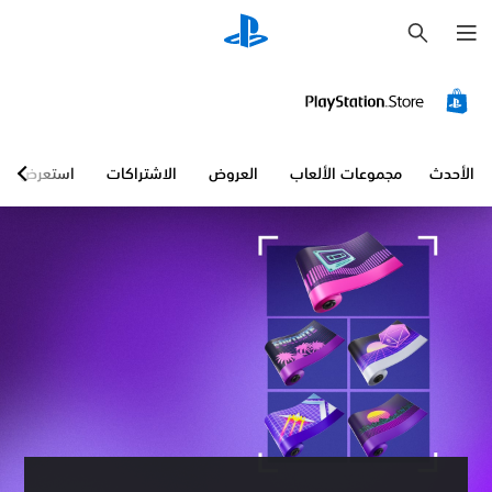
ب
ح
ث
الأحدث
مجموعات الألعاب
العروض
الاشتراكات
استعرض