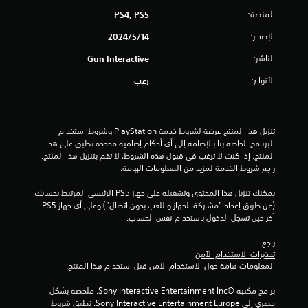
المنصة:
PS4, PS5
و
الإصدار:
14‏/5‏/2024
م
الناشر:
Gun Interactive
م
الأنواع:
رعب
ن
5
تنزيل هذا المنتج عرضة لشروط خدمة‫ PlayStation وشروط استخدام 
ن
البرنامج الخاصة بنا بالإضافة إلى أي أحكام إضافية محددة تطبق على هذا 
المنتج. إذا كنت لا ترغب في قبول هذه الشروط، لا تقم بتنزيل هذا المنتج. 
ج
راجع شروط الخدمة لمزيد من المعلومات الهامة.
يمكنك تنزيل هذا المحتوى وتشغيله على جهاز PS5 الرئيسي المرتبط بحسابك 
و
(عن طريق إعداد "مشاركة الجهاز واللعب بدون اتصال") وعلى أي جهاز PS5 
آخر حين تسجل الدخول باستخدام نفس الحساب.
م
راجع 
م
تحذيرات الاستخدام الآمن
 لمعلومات هامة حول الاستخدام الآمن قبل استخدام هذا المنتج.
ن
برامج مكتبة ©Sony Interactive Entertainment Inc. ملخصة بشكل 
إ
حصري إلى Sony Interactive Entertainment Europe. تطبق شروط 