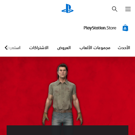
ب
ح
ث
الأحدث
مجموعات الألعاب
العروض
الاشتراكات
استعرض