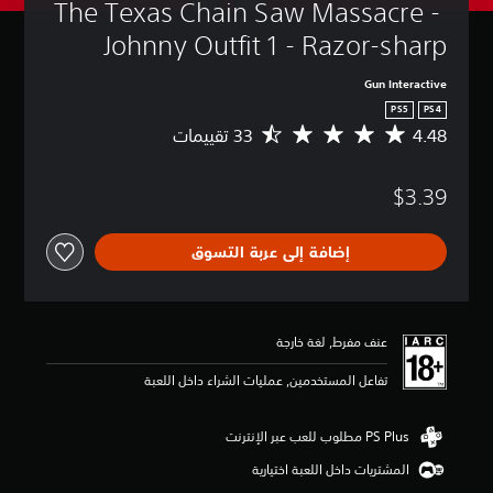
The Texas Chain Saw Massacre - 
Johnny Outfit 1 - Razor-sharp
Gun Interactive
PS5
PS4
4.48
م
ت
و
$3.39
س
ط
ا
إضافة إلى عربة التسوق
ل
ت
ق
ي
ي
عنف مفرط, لغة خارجة
م
4
تفاعل المستخدمين, عمليات الشراء داخل اللعبة
.
4
8
ن
المشتريات داخل اللعبة اختيارية
ج
و