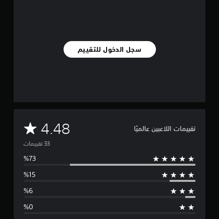
ي
ي
م
ا
ت
سجل الدخول للتقييم
م
4.48
تقييمات اللاعبين عالميًا
ت
و
س
ط
ا