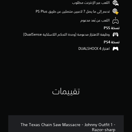
اللعب عبر الإنترنت مطلوب
م
م
تدعم إلى ما يصل 7 لاعبين متصلين عن طريق PS Plus‏
ن
اللعب عن بُعد مدعوم
5
ن
نسخة PS5‏
ج
وظيفة الاهتزاز مدعومة (وحدة التحكم اللاسلكية DualSense‏)
و
نسخة PS4‏
م
م
اهتزاز DUALSHOCK 4‏
ن
إ
ج
م
ا
ل
ي
تقييمات
3
3
م
ن
ا
ل
ت
The Texas Chain Saw Massacre - Johnny Outfit 1 -
ق
Razor-sharp