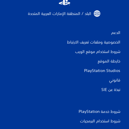
ق
البلد / المنطقة الإمارات العربية المتحدة‏
ي
ي
الدعم
م
الخصوصية وملفات تعريف الارتباط
ا
شروط استخدام موقع الويب
ت
خارطة الموقع
PlayStation Studios
قانوني
نبذة عن SIE‏
شروط خدمة PlayStation‏
شروط استخدام البرمجيات