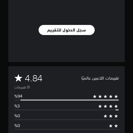
ي
ي
م
ا
ت
سجل الدخول للتقييم
م
4.84
تقييمات اللاعبين عالميًا
ت
و
س
ط
ا