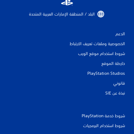
ق
البلد / المنطقة الإمارات العربية المتحدة‏
ي
ي
الدعم
م
الخصوصية وملفات تعريف الارتباط
ا
شروط استخدام موقع الويب
ت
خارطة الموقع
PlayStation Studios
قانوني
نبذة عن SIE‏
شروط خدمة PlayStation‏
شروط استخدام البرمجيات