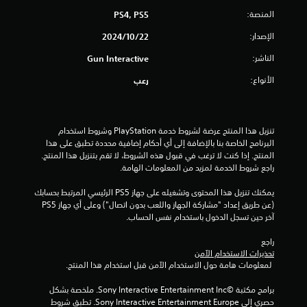
المنصة:
PS4, PS5
و
الإصدار:
22‏/10‏/2024
م
الناشر:
Gun Interactive
م
الأنواع:
رعب
ن
5
تنزيل هذا المنتج عرضة لشروط خدمة‫ PlayStation وشروط استخدام 
ن
البرنامج الخاصة بنا بالإضافة إلى أي أحكام إضافية محددة تطبق على هذا 
المنتج. إذا كنت لا ترغب في قبول هذه الشروط، لا تقم بتنزيل هذا المنتج. 
ج
راجع شروط الخدمة لمزيد من المعلومات الهامة.
يمكنك تنزيل هذا المحتوى وتشغيله على جهاز PS5 الرئيسي المرتبط بحسابك 
و
(عن طريق إعداد "مشاركة الجهاز واللعب بدون اتصال") وعلى أي جهاز PS5 
آخر حين تسجل الدخول باستخدام نفس الحساب.
م
راجع 
م
تحذيرات الاستخدام الآمن
 لمعلومات هامة حول الاستخدام الآمن قبل استخدام هذا المنتج.
ن
برامج مكتبة ©Sony Interactive Entertainment Inc. ملخصة بشكل 
إ
حصري إلى Sony Interactive Entertainment Europe. تطبق شروط 