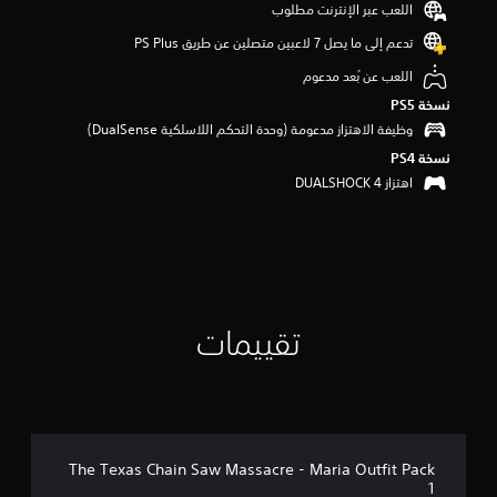
اللعب عبر الإنترنت مطلوب
م
م
تدعم إلى ما يصل 7 لاعبين متصلين عن طريق PS Plus‏
ن
اللعب عن بُعد مدعوم
5
ن
نسخة PS5‏
ج
وظيفة الاهتزاز مدعومة (وحدة التحكم اللاسلكية DualSense‏)
و
نسخة PS4‏
م
م
اهتزاز DUALSHOCK 4‏
ن
إ
ج
م
ا
ل
ي
تقييمات
3
1
م
ن
ا
ل
ت
The Texas Chain Saw Massacre - Maria Outfit Pack
ق
1