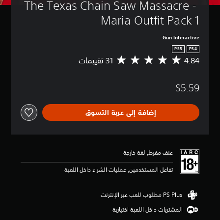
The Texas Chain Saw Massacre - 
Maria Outfit Pack 1
Gun Interactive
PS5
PS4
4.84
م
ت
و
$5.59
س
ط
ا
إضافة إلى عربة التسوق
ل
ت
ق
ي
ي
عنف مفرط, لغة خارجة
م
4
تفاعل المستخدمين, عمليات الشراء داخل اللعبة
.
8
4
ن
المشتريات داخل اللعبة اختيارية
ج
و