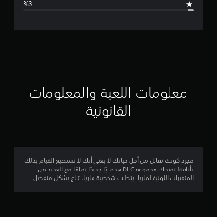
ل
ت
ق
ي
ي
معلومات اللعبة والمعلومات
م
القانونية
4
.
8
مجرد كونك تقاتل من أجل حياتك لا يعني أنك لا تستطيع القيام بذلك
بأناقة! تمنحك مجموعة DLC هذه زيًا جديدًا تمامًا مع العديد من
4
المتغيرات اللونية لماريا. يتطلب شخصية ماريا، تباع بشكل منفصل.
ن
ج