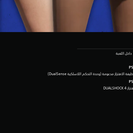
داخل اللعبة
يفة الاهتزاز مدعومة (وحدة التحكم اللاسلكية DualSense‏)
ز DUALSHOCK 4‏