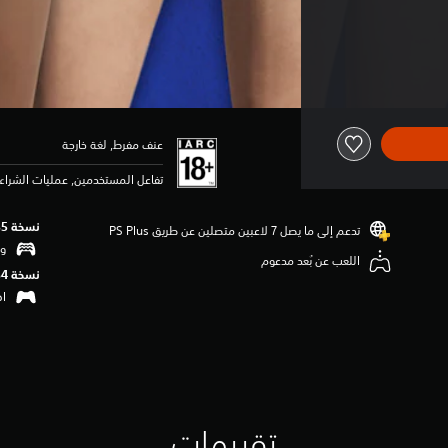
عنف مفرط, لغة خارجة
تفاعل المستخدمين, عمليات الشراء 
نسخة PS5‏
تدعم إلى ما يصل 7 لاعبين متصلين عن طريق PS Plus‏
وظ
اللعب عن بُعد مدعوم
نسخة PS4‏
اهتزا
تقييمات