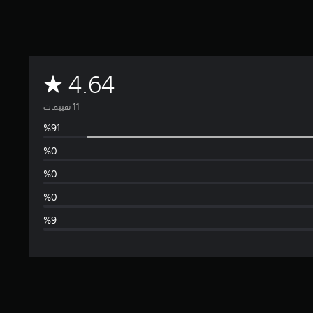
م
4.64
ت
و
س
ط
ا
ل
ت