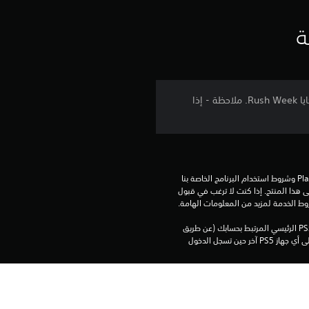
ق
ي
ة
ي
م
الركض للنجاة بحياتك في رعب مطلق لم يبدو جيدًا أبدًا! تمنح حزمة المحتوى القابل للتنزيل (DLC) هذه زي المنشفة لضحايا Rush Week. ملاحظة - إذا
4
.
6
تنزيل هذا المنتج عرضة لشروط خدمة‫ PlayStation وشروط استخدام البرنامج الخاصة بنا 
بالإضافة إلى أي أحكام إضافية محددة تطبق على هذا المنتج. إذا كنت لا ترغب في قبول 
4
روط الخدمة لمزيد من المعلومات الهامة.
يمكنك تنزيل هذا المحتوى وتشغيله على جهاز PS5 الرئيسي المرتبط بحسابك (عن طريق 
ن
إعداد "مشاركة الجهاز واللعب بدون اتصال") وعلى أي جهاز PS5 آخر حين تسجل الدخول 
ج
و