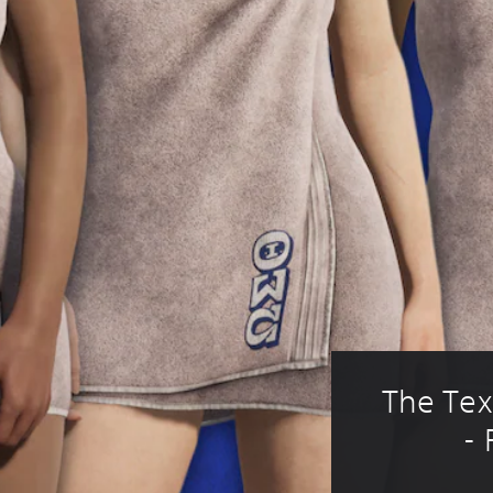
The Tex
-