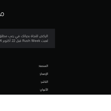
ا
ت
مع
لعبت Rush Week قبل 22 أكتوبر 2024، فأنت تمتلك هذا الزي بالفعل.
المنصة:
الإصدار:
الناشر:
الأنواع: