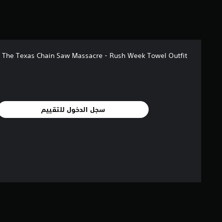
5
ن
ج
و
م
م
The Texas Chain Saw Massacre - Rush Week Towel Outfit
ن
إ
ج
م
ا
ل
سجل الدخول للتقييم
ي
1
1
م
ن
ا
ل
ت
ق
ي
ي
م