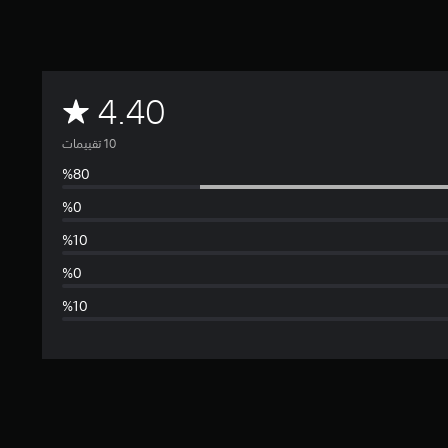
م
4.40
ت
و
س
ط
ا
ل
ت
ق