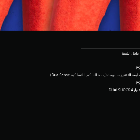
داخل اللعبة
يفة الاهتزاز مدعومة (وحدة التحكم اللاسلكية DualSense‏)
ز DUALSHOCK 4‏