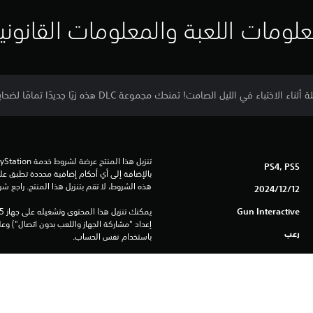
لومات اللعبة والمعلومات القانوني
ي الليل الصامت! تمنحك مجموعة DLC هذه زيًا جديدًا تمامًا لضحايا Rush Week.
PS4, PS5
هذه الشروط، لا تقم بتنزيل هذا المنتج. راجع ش
12‏/12‏/2024
Gun Interactive
رعب
باستخدام نفس الحساب.
راجع 
تحذيرات الاستخدام الآمن
 لمعلومات هامة حول الاستخدام الآمن قبل استخدام هذا المنتج.