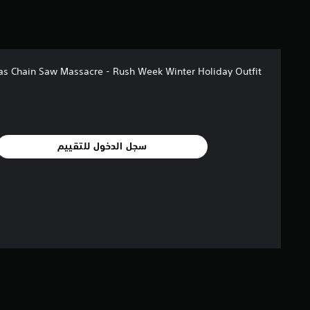
ج
و
م
م
ن
as Chain Saw Massacre - Rush Week Winter Holiday Outfit
إ
ج
م
ا
ل
ي
سجل الدخول للتقييم
1
0
م
ن
ا
ل
ت
ق
ي
ي
م
ا