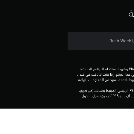
ي
ة
ي
م
4
.
تنزيل هذا المنتج عرضة لشروط خدمة‫ PlayStation وشروط استخدام البرنامج الخاصة بنا 
4
بالإضافة إلى أي أحكام إضافية محددة تطبق على هذا المنتج. إذا كنت لا ترغب في قبول 
روط الخدمة لمزيد من المعلومات الهامة.
ن
يمكنك تنزيل هذا المحتوى وتشغيله على جهاز PS5 الرئيسي المرتبط بحسابك (عن طريق 
إعداد "مشاركة الجهاز واللعب بدون اتصال") وعلى أي جهاز PS5 آخر حين تسجل الدخول 
ج
و
م
برامج مكتبة ©Sony Interactive Entertainment Inc. ملخصة بشكل حصري إلى Sony 