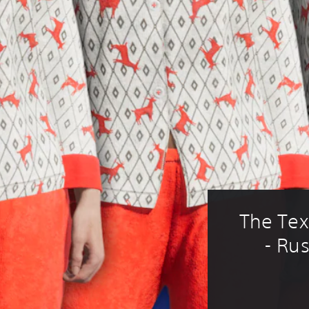
The Tex
- Ru