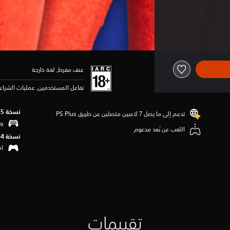
عنف مفرط, لغة خارجة
تفاعل المستخدمين, عمليات الشراء 
نسخة PS5‏
تدعم إلى ما يصل 7 لاعبين متصلين عن طريق PS Plus‏
وظ
اللعب عن بُعد مدعوم
نسخة PS4‏
اهتزا
تقييمات