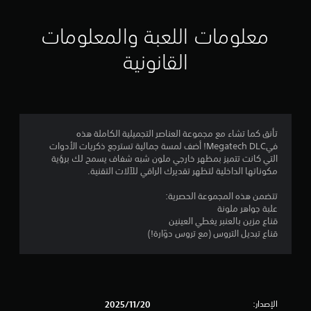
ي
ي
معلومات اللعبة والمعلومات
م
القانونية
ن
ج
م
تأنق كما تشاء مع مجموعة العناصر التجميلية الكاملة هذه
فيMegatech DLC! أضف لمسة جمالية تسترجع ذكريات الأدوات
ة
التي كانت تتميز بمظهر خارجي ملون شبه شفاف يسمح لك برؤية
مكوناتها الداخلية لتظهر تقديرك الراقي للآلات التقنية.
و
تتضمن هذه المجموعة الحصرية:
ا
علبة جواهر ملونة
قناع مزين بالعنبر يغطي العينين
ح
قناع تبديل التروس (مع تروس دوّارة!)
د
ة
الإصدار:
20‏/11‏/2025