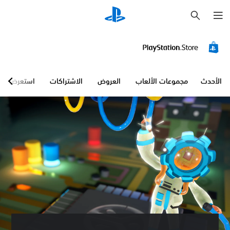
ب
ح
ث
الأحدث
مجموعات الألعاب
العروض
الاشتراكات
استعرض