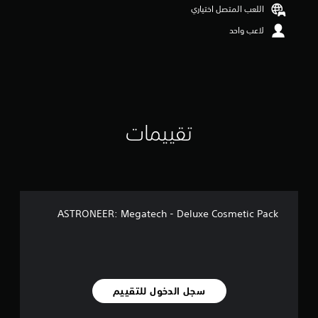
ن
اللعب المتصل اختياري
ج
لاعب واحد
و
م
م
ن
إ
ج
م
ا
تقييمات
ل
ي
1
م
ن
ا
ل
ASTRONEER: Megatech - Deluxe Cosmetic Pack
ت
ق
ي
ي
م
ا
سجل الدخول للتقييم
ت