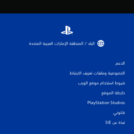
ل
ي
1
م
البلد / المنطقة الإمارات العربية المتحدة‏
ن
الدعم
ا
الخصوصية وملفات تعريف الارتباط
ل
شروط استخدام موقع الويب
ت
خارطة الموقع
ق
PlayStation Studios
ي
قانوني
ي
نبذة عن SIE‏
م