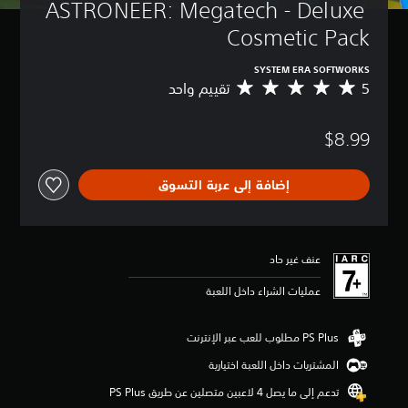
ASTRONEER: Megatech - Deluxe 
Cosmetic Pack
SYSTEM ERA SOFTWORKS
5
تقييم واحد
م
ت
و
$8.99
س
ط
ا
إضافة إلى عربة التسوق
ل
ت
ق
ي
ي
عنف غير حاد
م
5
عمليات الشراء داخل اللعبة
ن
ج
و
م
المشتريات داخل اللعبة اختيارية
م
ن
تدعم إلى ما يصل 4 لاعبين متصلين عن طريق PS Plus‏
5