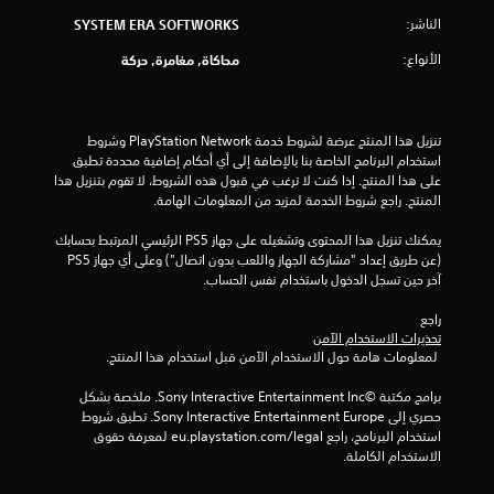
م
الناشر:
SYSTEM ERA SOFTWORKS
ن
الأنواع:
محاكاة, مغامرة, حركة
5
ن
تنزيل هذا المنتج عرضة لشروط خدمة PlayStation Network وشروط 
ج
استخدام البرنامج الخاصة بنا بالإضافة إلى أي أحكام إضافية محددة تطبق 
على هذا المنتج. إذا كنت لا ترغب في قبول هذه الشروط، لا تقوم بتنزيل هذا 
و
المنتج. راجع شروط الخدمة لمزيد من المعلومات الهامة.
م
يمكنك تنزيل هذا المحتوى وتشغيله على جهاز PS5 الرئيسي المرتبط بحسابك 
(عن طريق إعداد "مشاركة الجهاز واللعب بدون اتصال") وعلى أي جهاز PS5 
م
آخر حين تسجل الدخول باستخدام نفس الحساب.
راجع 
ن
تحذيرات الاستخدام الآمن
 لمعلومات هامة حول الاستخدام الآمن قبل استخدام هذا المنتج.
إ
برامج مكتبة ©Sony Interactive Entertainment Inc. ملخصة بشكل 
ج
حصري إلى Sony Interactive Entertainment Europe. تطبق شروط 
استخدام البرنامج، راجع eu.playstation.com/legal لمعرفة حقوق 
م
الاستخدام الكاملة.
ا