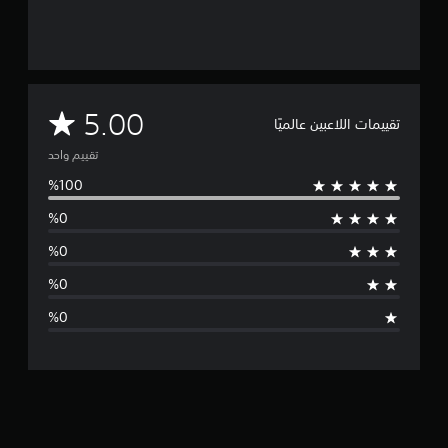
م
5.00
تقييمات اللاعبين عالميًا
ت
تقييم واحد
و
س
ط
ا
ل
ت
ق