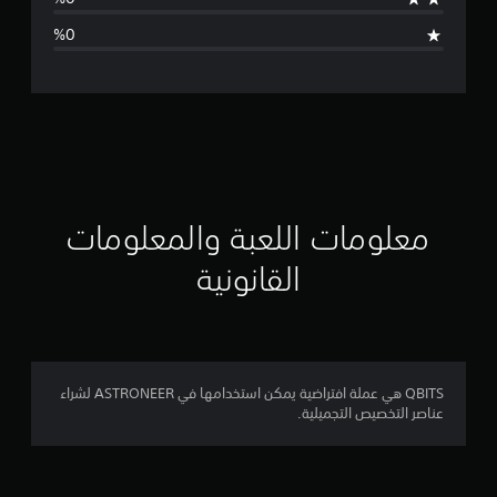
د
ت
ق
ي
ي
م
معلومات اللعبة والمعلومات
ا
القانونية
ت
QBITS هي عملة افتراضية يمكن استخدامها في ASTRONEER لشراء
عناصر التخصيص التجميلية.