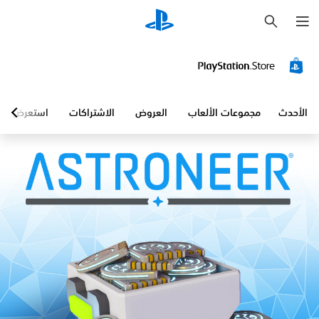
ب
ح
ث
الأحدث
مجموعات الألعاب
العروض
الاشتراكات
استعرض