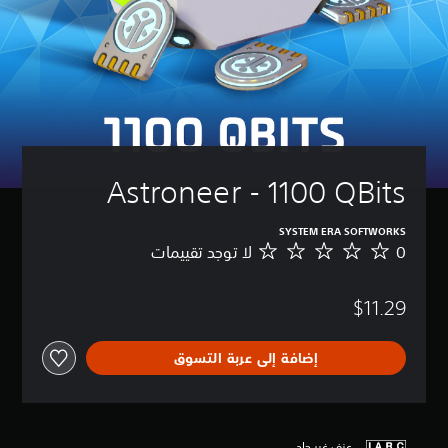
Astroneer - 1100 QBits
SYSTEM ERA SOFTWORKS
0
لا توجد تقييمات
ل
ا
ت
$11.29
و
ج
د
إضافة إلى عربة التسوق
ت
ق
ي
ي
م
عنف غير حاد