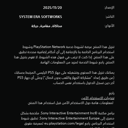
الإصدار:
20‏/11‏/2025
الناشر:
SYSTEM ERA SOFTWORKS
الأنواع:
محاكاة, مغامرة, حركة
تنزيل هذا المنتج عرضة لشروط خدمة PlayStation Network وشروط 
استخدام البرنامج الخاصة بنا بالإضافة إلى أي أحكام إضافية محددة تطبق 
على هذا المنتج. إذا كنت لا ترغب في قبول هذه الشروط، لا تقوم بتنزيل هذا 
المنتج. راجع شروط الخدمة لمزيد من المعلومات الهامة.
يمكنك تنزيل هذا المحتوى وتشغيله على جهاز PS5 الرئيسي المرتبط بحسابك 
(عن طريق إعداد "مشاركة الجهاز واللعب بدون اتصال") وعلى أي جهاز PS5 
آخر حين تسجل الدخول باستخدام نفس الحساب.
راجع 
تحذيرات الاستخدام الآمن
 لمعلومات هامة حول الاستخدام الآمن قبل استخدام هذا المنتج.
برامج مكتبة ©Sony Interactive Entertainment Inc. ملخصة بشكل 
حصري إلى Sony Interactive Entertainment Europe. تطبق شروط 
استخدام البرنامج، راجع eu.playstation.com/legal لمعرفة حقوق 