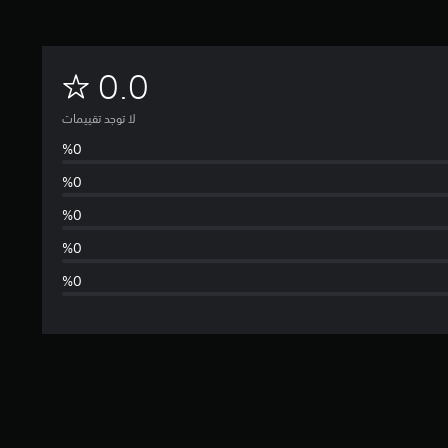
ل
0.0
ا
لا توجد تقييمات
ت
و
ج
د
ت
ق
ي