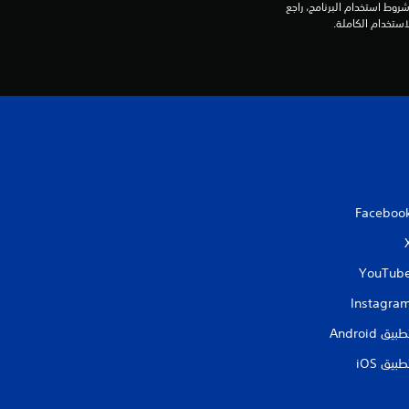
Interactive Entertainment Europe. تطبق شروط استخدام البرنامج، راجع 
Faceboo
YouTub
Instagra
طبيق Android‏
طبيق iOS‏