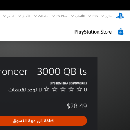
متجر
PS5‏
الألعاب
PS Plus
ملحقات
الأخبار
الدعم
roneer - 3000 QBits
SYSTEM ERA SOFTWORKS
0
لا توجد تقييمات
ل
ا
ت
$28.49
و
ج
د
إضافة إلى عربة التسوق
ت
ق