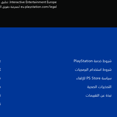
eu.playstation.com/legal لمعرفة حقوق الاستخدام الكاملة.
شروط خدمة PlayStation‏
k
شروط استخدام البرمجيات
X
سياسة PS Store للإلغاء
e
التحذيرات الصحية
m
نبذة عن التقييمات
ت
ت