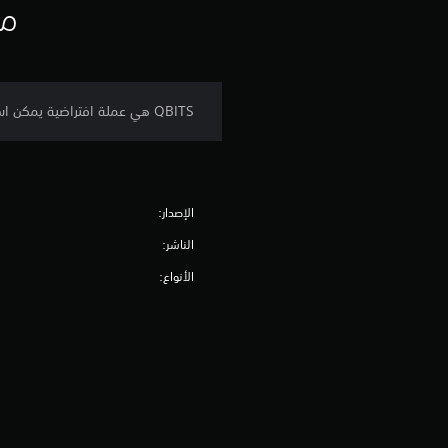
مع
QBITS هي عملة افتراضية يمكن استخدامها في ASTRONEER لشراء عناصر التخصيص التجميلية.
الإصدار:
الناشر:
الأنواع: