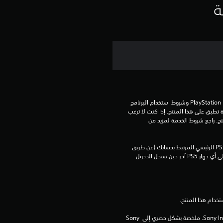
ي
ة
م
ا
ت
تنزيل هذا المنتج عرضة لشروط خدمة PlayStation Network وشروط استخدام البرنامج 
الخاصة بنا بالإضافة إلى أي أحكام إضافية محددة تطبق على هذا المنتج. إذا كنت لا ترغب 
في قبول هذه الشروط، لا تقوم بتنزيل هذا المنتج. راجع شروط الخدمة لمزيد من 
يمكنك تنزيل هذا المحتوى وتشغيله على جهاز PS5 الرئيسي المرتبط بحسابك (عن طريق 
إعداد "مشاركة الجهاز واللعب بدون اتصال") وعلى أي جهاز PS5 آخر حين تسجل الدخول 
برامج مكتبة ©Sony Interactive Entertainment Inc. ملخصة بشكل حصري إلى Sony 