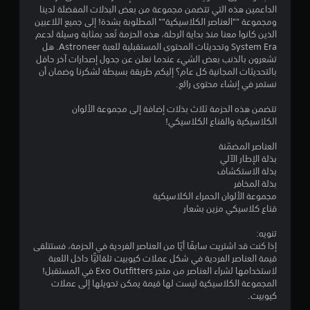
الداعمين هذه التي تتضمن مجموعة من بعض البذلات المفضلة لدينا
ومجموعة ""العناصر الكلاسيكية"" المطلوبة بشدة! إلى جميع اللاعبين
الذين كانوا معنا منذ بداية الرحلة، هذه الحزمة تُعد بمثابة وسيلة لدعم
System Era وتحديثات المحتوى المستقبلية للعبة Astroneer. هل
تشعرون بالذنب بعض الشيء عندما نعلن عن جدول إصدارات آخر حافل
بالتحديثات المجانية كل عام؟ إليكم طريقة بسيطة لشكرنا وضمان أن
نستمر في إنشاء محتوى رائع.
تتضمن هذه الحزمة ثلاث بذلات إضافة إلى مجموعة الألوان
الكلاسيكية والقناع الكلاسيكي!
العناصر المضمّنة
بذلة الإطار الآلي
بذلة الاستكشاف
بذلة المخافر
مجموعة الألوان الحمراء الكلاسيكية
قناع كلاسيكي مزين بشعار
تنويه:
إذا كنت قد اشتريت سابقًا أيًا من العناصر الفردية في الحزمة، فستتلقى
قيمة العناصر الفردية في شكل عملات كيوبيت تلقائيًّا داخل اللعبة
لاستخدامها لشراء العناصر من متجر Exo Outfitters في المستقبل!
المجموعة الكلاسيكية ليست لها قيمة يمكن تحويلها إلى عملات
كيوبيت.