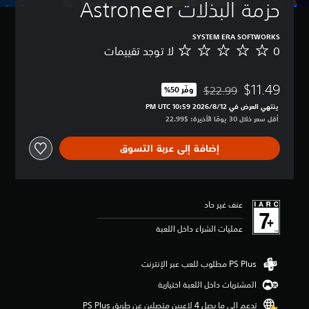
حزمة البذلات Astroneer
SYSTEM ERA SOFTWORKS
0
لا توجد تقييمات
ل
ا
ت
$11.49
و
$22.99
وفّر 50%‏
مخصوم من السعر الأصلي البالغ $22.99‏
ج
ينتهي العرض في 12‏/8‏/2026 10:59 PM UTC‏
د
أقل سعر خلال 30 يومًا الأخيرة: $22.99‏
ت
ق
إضافة إلى عربة التسوق
ي
ي
م
ا
ت
عنف غير حاد
عمليات الشراء داخل اللعبة
المشتريات داخل اللعبة اختيارية
تدعم إلى ما يصل 4 لاعبين متصلين عن طريق PS Plus‏