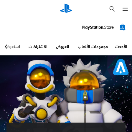
ب
ح
ث
الأحدث
مجموعات الألعاب
العروض
الاشتراكات
استعرض