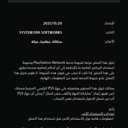
الإصدار:
20‏/11‏/2025
الناشر:
SYSTEM ERA SOFTWORKS
الأنواع:
محاكاة, مغامرة, حركة
تنزيل هذا المنتج عرضة لشروط خدمة PlayStation Network وشروط 
استخدام البرنامج الخاصة بنا بالإضافة إلى أي أحكام إضافية محددة تطبق 
على هذا المنتج. إذا كنت لا ترغب في قبول هذه الشروط، لا تقوم بتنزيل هذا 
المنتج. راجع شروط الخدمة لمزيد من المعلومات الهامة.
يمكنك تنزيل هذا المحتوى وتشغيله على جهاز PS5 الرئيسي المرتبط بحسابك 
(عن طريق إعداد "مشاركة الجهاز واللعب بدون اتصال") وعلى أي جهاز PS5 
آخر حين تسجل الدخول باستخدام نفس الحساب.
راجع 
تحذيرات الاستخدام الآمن
 لمعلومات هامة حول الاستخدام الآمن قبل استخدام هذا المنتج.