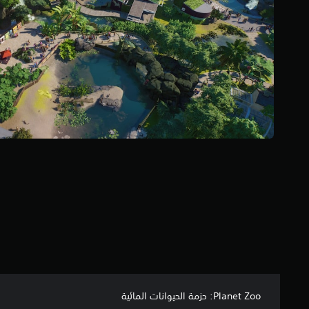
ن
إ
ج
م
ا
ل
ي
6
3
م
ن
ا
ل
ت
ق
ي
ي
م
ا
ت
Planet Zoo: حزمة الحيوانات المائية