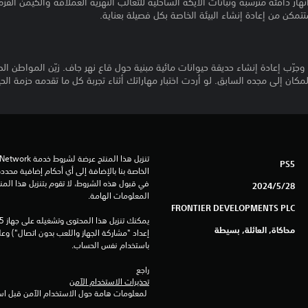
نهار دافئة مترسبة ونباتات الأيكة الساحلية للثعالب النهرية العملاقة والكيمن الق
تمكن من إعادة إنشاء البيئة الخاصة بكل فصيلة بعناية.
 وجرّب إعادة إنشاء حديقة حيوانات مائية مبنية حول قاع نهر جاف. زيّن المواطن ا
ان إلى مجده السابق. لو أردت اختبار مهاراتك أثناء تجربة كل ما تقدمه حزمة الحي
PS5
28‏/5‏/2024
المعلومات الهامة.
FRONTIER DEVELOPMENTS PLC
محاكاة, العائلة, بسيطة
باستخدام نفس الحساب.
راجع 
تحذيرات الاستخدام الآمن
 لمعلومات هامة حول الاستخدام الآمن قبل استخدام هذا المنتج.