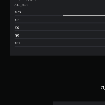
ت
و
س
ط
ا
ل
ت
ق
ي
ة
ي