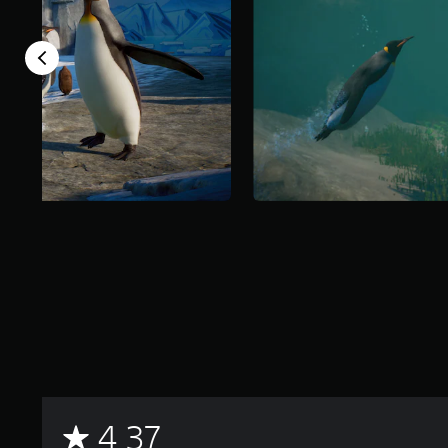
م
4.37