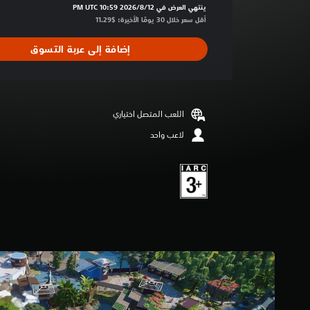
ط
ينتهي العرض في 12‏/8‏/2026 10:59 PM UTC‏
ا
أقل سعر خلال 30 يومًا الأخيرة: $11.29‏
ل
ت
إضافة إلى عربة التسوق
ق
ي
ي
م
4
اللعب المتصل اختياري
.
لاعب واحد
3
7
ن
ج
و
م
م
ن
5
ن
ج
و
م
م