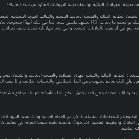
قة الحيوانات المائية بواسطة حزمة الحيوانات المائية من Planet Zoo!
تضمن البطريق الملك والفقمة الرمادية الجميلة والثعالب النهرية العملاقة المسل
موطنها الطبيعي عبر إنشاء بيئات جميلة بواسطة ما يزيد عن 170 مشهد طبيعي جديد، بما في 
 تقع في أوريغون بالولايات المتحدة والتي تختبر مهاراتك كمدير حديقة حيوانات.
يدة : البطريق الملك والثعلب النهري العملاق والفقمة الرمادية والكيمن القزم 
لنقود على ثلاثة عناصر ترفيهية وهي البط المطاطي والمنصات الطافية والأرصفة الما
ر بحيواناتك الجديدة وهي تلعب فوق سطح الماء وأسفله عبر بناء مواقع مشاهدة
لطبيعية والمخططات. ستساعدك كل من القطع العادية وذات سمة الحيوانات المائ
تصور الغابات والطبيعة القطبية، اختر موادًا عاكسة تشبه طبيعة المياه التي تعكس ك
ك الخاصة.