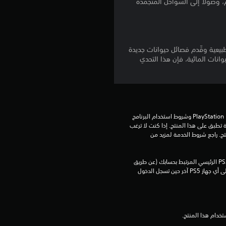
زم، وصولًا إلى السواحل المتجمدة
5
ن
ج
لطبيعية وقّدم فصائل حيوانات جديدة
وانات المائية، فإن هذا التحدي
و
م
م
تنزيل هذا المنتج عرضة لشروط خدمة PlayStation Network وشروط استخدام البرنامج 
الخاصة بنا بالإضافة إلى أي أحكام إضافية محددة تطبق على هذا المنتج. إذا كنت لا ترغب 
ن
في قبول هذه الشروط، لا تقوم بتنزيل هذا المنتج. راجع شروط الخدمة لمزيد من 
إ
يمكنك تنزيل هذا المحتوى وتشغيله على جهاز PS5 الرئيسي المرتبط بحسابك (عن طريق 
إعداد "مشاركة الجهاز واللعب بدون اتصال") وعلى أي جهاز PS5 آخر حين تسجل الدخول 
ج
م
ا