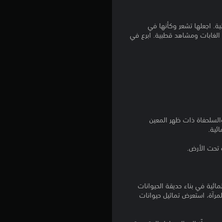
م
4
ية. اجعلها تشعر وكأنها في
ذلك أنهارًا مستوحاة من الغابات ومشاهد قطبية. ابرع في
.
3
7
ن
والسلحفاة ذات ظهر المعين
ج
ئية.
و
 تحت الأرض.
م
م
ية في بناء حديقة الحيوانات
المرآة، استعرض تماثيل حيوانات
ن