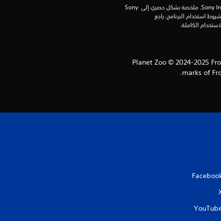
برامج مكتبة ©Sony Interactive Entertainment Inc. ملخصة بشكل حصري إلى Sony 
ل
Interactive Entertainment Europe. تطبق شروط استخدام البرنامج، راجع 
ي
6
Planet Zoo © 2024-2025 Fron
3
marks of Fro
م
ن
ا
ل
Faceboo
ت
ق
YouTub