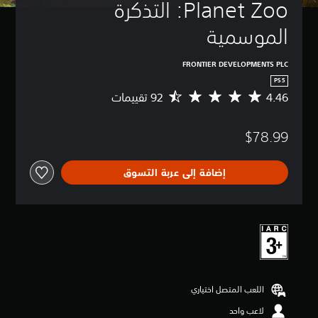
Planet Zoo: التذكرة 
الموسمية
FRONTIER DEVELOPMENTS PLC
PS5
4.46
م
ت
و
$78.99
س
ط
ا
إضافة إلى عربة التسوق
ل
ت
ق
ي
ي
م
4
.
4
اللعب المتصل اختياري
6
ن
لاعب واحد
ج