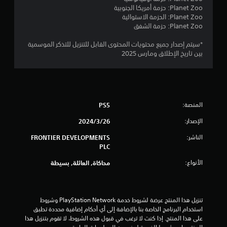
ن
Planet Zoo: حزمة أمريكا الجنوبية
Planet Zoo: الحزمة الاستوائية
Planet Zoo: حزمة الشفق
ج
*سيتم إصدار جميع محتويات المحتوى القابل للتنزيل للتذكر الموسمية
و
بين تاريخ الإطلاق ومارس 2025
م
م
ن
المنصة:
PS5
إ
الإصدار:
26‏/3‏/2024
الناشر:
FRONTIER DEVELOPMENTS
ج
PLC
م
الأنواع:
محاكاة, العائلة, بسيطة
ا
ل
تنزيل هذا المنتج عرضة لشروط خدمة PlayStation Network وشروط 
استخدام البرنامج الخاصة بنا بالإضافة إلى أي أحكام إضافية محددة تطبق 
ي
على هذا المنتج. إذا كنت لا ترغب في قبول هذه الشروط، لا تقوم بتنزيل هذا 