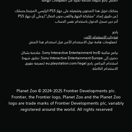
المنتج. راجع شروط الخدمة لمزيد من المعلومات الهامة.
9
يمكنك تنزيل هذا المحتوى وتشغيله على جهاز PS5 الرئيسي المرتبط بحسابك 
2
(عن طريق إعداد "مشاركة الجهاز واللعب بدون اتصال") وعلى أي جهاز PS5 
آخر حين تسجل الدخول باستخدام نفس الحساب.
م
راجع 
ن
تحذيرات الاستخدام الآمن
 لمعلومات هامة حول الاستخدام الآمن قبل استخدام هذا المنتج.
ا
برامج مكتبة ©Sony Interactive Entertainment Inc. ملخصة بشكل 
ل
حصري إلى Sony Interactive Entertainment Europe. تطبق شروط 
استخدام البرنامج، راجع eu.playstation.com/legal لمعرفة حقوق 
الاستخدام الكاملة.
ت
ق
ي
Planet Zoo © 2024-2025 Frontier Developments plc.
Frontier, the Frontier logo, Planet Zoo and the Planet Zoo
ي
logo are trade marks of Frontier Developments plc, variably
registered around the world. All rights reserved.
م
ا