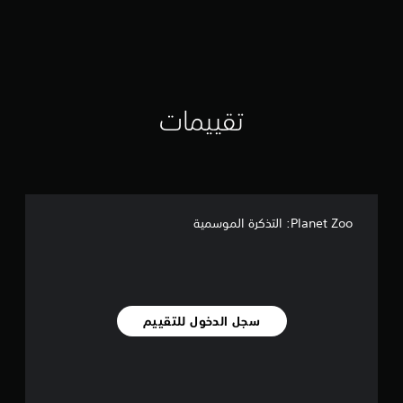
و
م
م
ن
5
ن
ج
تقييمات
و
م
م
ن
إ
ج
Planet Zoo: التذكرة الموسمية
م
ا
ل
ي
9
2
م
سجل الدخول للتقييم
ن
ا
ل
ت
ق