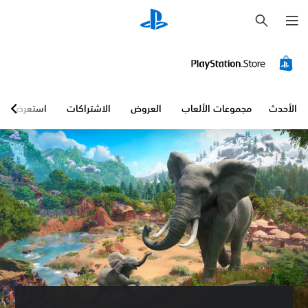
ب
ح
ث
الأحدث
مجموعات الألعاب
العروض
الاشتراكات
استعرض